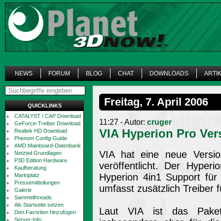
NEWS
FORUM
BLOG
CHAT
DOWNLOADS
ARTI
Freitag, 7. April 2006
QUICKLINKS
CATALYST / CAP Download
11:27 - Autor:
cruger
GeForce-Treiber Download
VIA Hyperion Pro Ver
Realtek HD Download
Phenom Config-Guide
AMD Mainboard-Datenbank
VIA hat eine neue Versio
Netzteil Grundlagen
P3D Edition Hardware
veröffentlicht. Der Hyper
Kaufberatung
Hyperion 4in1 Support für
Marktplatz
Pressemitteilungen
umfasst zusätzlich Treiber 
Galerie
Sammelthreads
Als Startseite setzen
Laut VIA ist das Paket 
Den Favoriten hinzufügen
Server-Info