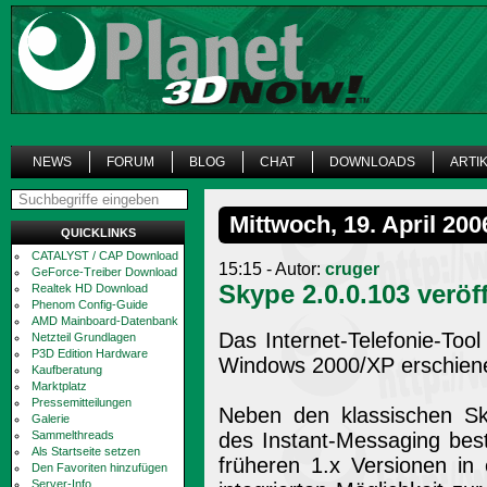
NEWS
FORUM
BLOG
CHAT
DOWNLOADS
ARTI
Mittwoch, 19. April 200
QUICKLINKS
CATALYST / CAP Download
15:15 - Autor:
cruger
GeForce-Treiber Download
Skype 2.0.0.103 veröff
Realtek HD Download
Phenom Config-Guide
AMD Mainboard-Datenbank
Das Internet-Telefonie-Tool
Netzteil Grundlagen
P3D Edition Hardware
Windows 2000/XP erschien
Kaufberatung
Marktplatz
Pressemitteilungen
Neben den klassischen Sk
Galerie
Sammelthreads
des Instant-Messaging bes
Als Startseite setzen
früheren 1.x Versionen in
Den Favoriten hinzufügen
Server-Info