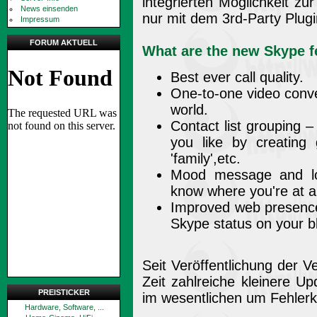
integrierten Möglichkeit z
News einsenden
nur mit dem 3rd-Party Plug
Impressum
FORUM AKTUELL
What are the new Skype f
Best ever call quality.
One-to-one video conve
world.
Contact list grouping 
you like by creating g
'family',etc.
Mood message and loc
know where you're at a
Improved web presence
Skype status on your b
Seit Veröffentlichung der V
Zeit zahlreiche kleinere Up
PREISTICKER
im wesentlichen um Fehlerk
Hardware, Software, ...