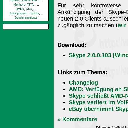
Home-Cinema, HiFi ,...
Für sehr kontrovers
Monitore, TFTs, ...
DVDs, CDs, ...
Ankündigung der Skype-E
Smartphones, Tablets, ...
neuen 2.0 Clients ausschlie
Sonderangebote
zugänglich zu machen (
wir
Download:
Skype 2.0.0.103 [Win
Links zum Thema:
Changelog
AMD: Verfügung an S
Skype schließt AMD-N
Skype verliert im Vo
eBay übernimmt Sky
» Kommentare