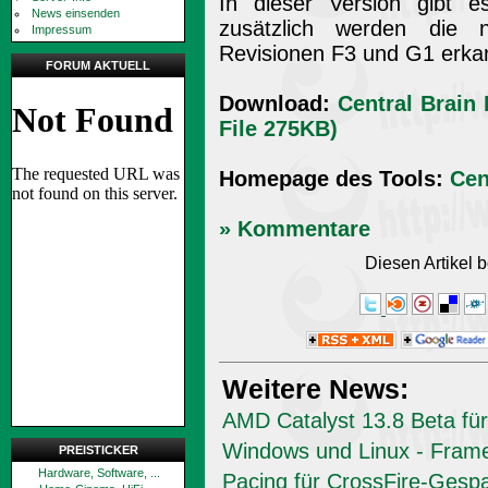
In dieser Version gibt 
News einsenden
zusätzlich werden die
Impressum
Revisionen F3 und G1 erka
FORUM AKTUELL
Download:
Central Brain 
File 275KB)
Homepage des Tools:
Cen
» Kommentare
Diesen Artikel
Weitere News:
AMD Catalyst 13.8 Beta für
Windows und Linux - Fram
PREISTICKER
Hardware, Software, ...
Pacing für CrossFire-Gesp