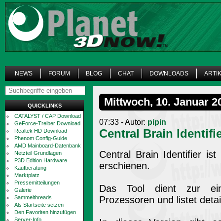
NEWS
FORUM
BLOG
CHAT
DOWNLOADS
ARTI
Mittwoch, 10. Januar 2
QUICKLINKS
CATALYST / CAP Download
07:33 - Autor:
pipin
GeForce-Treiber Download
Central Brain Identifi
Realtek HD Download
Phenom Config-Guide
AMD Mainboard-Datenbank
Central Brain Identifier is
Netzteil Grundlagen
P3D Edition Hardware
erschienen.
Kaufberatung
Marktplatz
Pressemitteilungen
Das Tool dient zur ein
Galerie
Sammelthreads
Prozessoren und listet detai
Als Startseite setzen
Den Favoriten hinzufügen
Server-Info