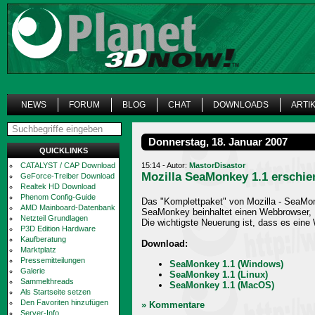
NEWS
FORUM
BLOG
CHAT
DOWNLOADS
ARTI
Donnerstag, 18. Januar 2007
QUICKLINKS
CATALYST / CAP Download
15:14 - Autor:
MastorDisastor
Mozilla SeaMonkey 1.1 erschie
GeForce-Treiber Download
Realtek HD Download
Phenom Config-Guide
Das "Komplettpaket" von Mozilla - SeaMonk
AMD Mainboard-Datenbank
SeaMonkey beinhaltet einen Webbrowser, E
Netzteil Grundlagen
Die wichtigste Neuerung ist, dass es ein
P3D Edition Hardware
Kaufberatung
Download:
Marktplatz
Pressemitteilungen
SeaMonkey 1.1 (Windows)
Galerie
SeaMonkey 1.1 (Linux)
Sammelthreads
SeaMonkey 1.1 (MacOS)
Als Startseite setzen
Den Favoriten hinzufügen
» Kommentare
Server-Info