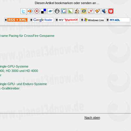
Diesen Artikel bookmarken oder senden an
...
 Frame Pacing für CrossFire-Gespanne
 Single-GPU-Systeme
000, HD 3000 und HD 4000
er
 Single-GPU- und Enduro-Systeme
Grafiktreiber
Nach oben