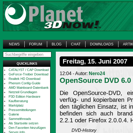
NEWS
FORUM
BLOG
CHAT
DOWNLOADS
ARTI
Freitag, 15. Juni 2007
QUICKLINKS
CATALYST / CAP Download
12:04 - Autor:
Nero24
GeForce-Treiber Download
OpenSource DVD 6.0
Realtek HD Download
Phenom Config-Guide
AMD Mainboard-Datenbank
Die OpenSource-DVD, ei
Netzteil Grundlagen
P3D Edition Hardware
verfüg- und kopierbaren P
Kaufberatung
den täglichen Einsatz, ist 
Marktplatz
Pressemitteilungen
befinden sich auch brand
Galerie
Sammelthreads
2.2.1 oder Firefox 2.0.0.4. H
Als Startseite setzen
Den Favoriten hinzufügen
DVD-History
Server-Info