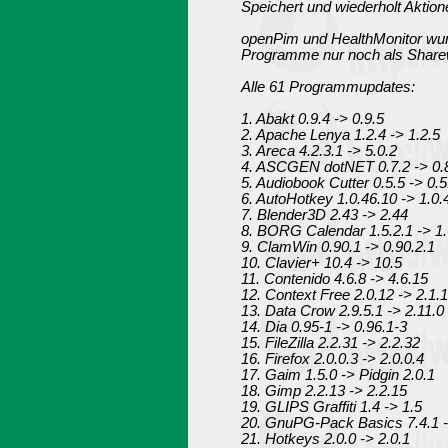
Speichert und wiederholt Aktion
openPim und HealthMonitor wurd
Programme nur noch als Sharewa
Alle 61 Programmupdates:
1. Abakt 0.9.4 -> 0.9.5
2. Apache Lenya 1.2.4 -> 1.2.5
3. Areca 4.2.3.1 -> 5.0.2
4. ASCGEN dotNET 0.7.2 -> 0.
5. Audiobook Cutter 0.5.5 -> 0.5
6. AutoHotkey 1.0.46.10 -> 1.0.
7. Blender3D 2.43 -> 2.44
8. BORG Calendar 1.5.2.1 -> 1
9. ClamWin 0.90.1 -> 0.90.2.1
10. Clavier+ 10.4 -> 10.5
11. Contenido 4.6.8 -> 4.6.15
12. Context Free 2.0.12 -> 2.1.
13. Data Crow 2.9.5.1 -> 2.11.0
14. Dia 0.95-1 -> 0.96.1-3
15. FileZilla 2.2.31 -> 2.2.32
16. Firefox 2.0.0.3 -> 2.0.0.4
17. Gaim 1.5.0 -> Pidgin 2.0.1
18. Gimp 2.2.13 -> 2.2.15
19. GLIPS Graffiti 1.4 -> 1.5
20. GnuPG-Pack Basics 7.4.1 -
21. Hotkeys 2.0.0 -> 2.0.1