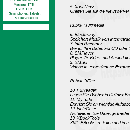
Home-Cinema, HiFi ,...
Monitore, TFTs, ...
5. XanaNews
DVDs, CDs, ...
Greifen Sie auf die Newsserver
Smartphones, Tablets, ...
Sonderangebote
Rubrik Multimedia
6. BlockParty
Speichert Musik von Internetra
7. Infra Recorder
Brennt Ihre Daten auf CD oder
8. SMPlayer
Player für Video- und Audiodate
9. SMSG
Videos in verschiedene Formate
Rubrik Office
10. FBReader
Lesen Sie Bücher in digitaler 
11. MyTodo
Erinnert Sie an wichtige Aufgab
12. NoteCase
Archivieren Sie Daten jedweder 
13. XBookTools
XML-EBooks erstellen und in 