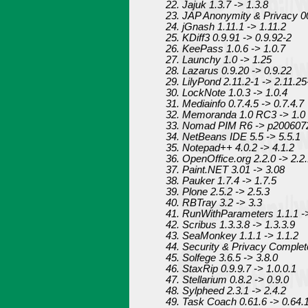
22. Jajuk 1.3.7 -> 1.3.8
23. JAP Anonymity & Privacy 0
24. jGnash 1.11.1 -> 1.11.2
25. KDiff3 0.9.91 -> 0.9.92-2
26. KeePass 1.0.6 -> 1.0.7
27. Launchy 1.0 -> 1.25
28. Lazarus 0.9.20 -> 0.9.22
29. LilyPond 2.11.2-1 -> 2.11.25
30. LockNote 1.0.3 -> 1.0.4
31. Mediainfo 0.7.4.5 -> 0.7.4.7
32. Memoranda 1.0 RC3 -> 1.0
33. Nomad PIM R6 -> p200607
34. NetBeans IDE 5.5 -> 5.5.1
35. Notepad++ 4.0.2 -> 4.1.2
36. OpenOffice.org 2.2.0 -> 2.2
37. Paint.NET 3.01 -> 3.08
38. Pauker 1.7.4 -> 1.7.5
39. Plone 2.5.2 -> 2.5.3
40. RBTray 3.2 -> 3.3
41. RunWithParameters 1.1.1 ->
42. Scribus 1.3.3.8 -> 1.3.3.9
43. SeaMonkey 1.1.1 -> 1.1.2
44. Security & Privacy Complete
45. Solfege 3.6.5 -> 3.8.0
46. StaxRip 0.9.9.7 -> 1.0.0.1
47. Stellarium 0.8.2 -> 0.9.0
48. Sylpheed 2.3.1 -> 2.4.2
49. Task Coach 0.61.6 -> 0.64.