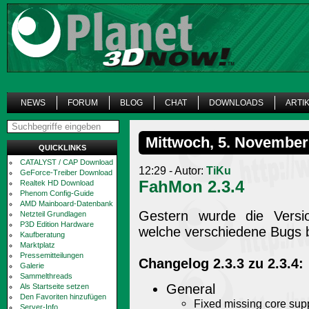
NEWS
FORUM
BLOG
CHAT
DOWNLOADS
ARTI
Mittwoch, 5. November
QUICKLINKS
CATALYST / CAP Download
12:29 - Autor:
TiKu
GeForce-Treiber Download
FahMon 2.3.4
Realtek HD Download
Phenom Config-Guide
AMD Mainboard-Datenbank
Gestern wurde die Versio
Netzteil Grundlagen
P3D Edition Hardware
welche verschiedene Bugs 
Kaufberatung
Marktplatz
Pressemitteilungen
Changelog 2.3.3 zu 2.3.4:
Galerie
Sammelthreads
General
Als Startseite setzen
Den Favoriten hinzufügen
Fixed missing core supp
Server-Info