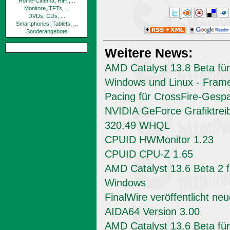
Home-Cinema, HiFi ,...
Monitore, TFTs, ...
DVDs, CDs, ...
Smartphones, Tablets, ...
Sonderangebote
Weitere News:
AMD Catalyst 13.8 Beta für
Windows und Linux - Fram
Pacing für CrossFire-Gesp
NVIDIA GeForce Grafiktrei
320.49 WHQL
CPUID HWMonitor 1.23
CPUID CPU-Z 1.65
AMD Catalyst 13.6 Beta 2 f
Windows
FinalWire veröffentlicht ne
AIDA64 Version 3.00
AMD Catalyst 13.6 Beta für