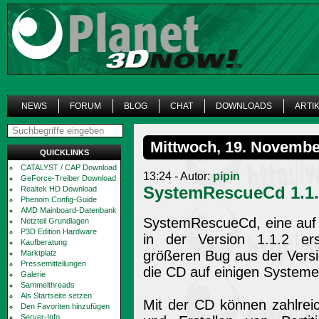
NEWS
FORUM
BLOG
CHAT
DOWNLOADS
ARTI
Mittwoch, 19. Novembe
QUICKLINKS
CATALYST / CAP Download
13:24 - Autor:
pipin
GeForce-Treiber Download
SystemRescueCd 1.1.
Realtek HD Download
Phenom Config-Guide
AMD Mainboard-Datenbank
SystemRescueCd, eine auf 
Netzteil Grundlagen
P3D Edition Hardware
in der Version 1.1.2 er
Kaufberatung
größeren Bug aus der Versi
Marktplatz
Pressemitteilungen
die CD auf einigen Systeme
Galerie
Sammelthreads
Als Startseite setzen
Mit der CD können zahlrei
Den Favoriten hinzufügen
Server-Info