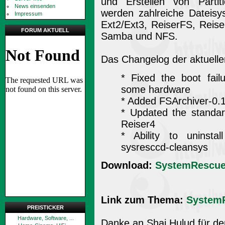
und Erstellen von Parti
News einsenden
werden zahlreiche Dateisy
Impressum
Ext2/Ext3, ReiserFS, Reis
FORUM AKTUELL
Samba und NFS.
Das Changelog der aktuelle
* Fixed the boot fail
some hardware
* Added FSArchiver-0.1
* Updated the standar
Reiser4
* Ability to uninstal
sysresccd-cleansys
Download:
SystemRescueC
Link zum Thema:
System
PREISTICKER
Hardware, Software, ...
Danke an Shai Hulud für de