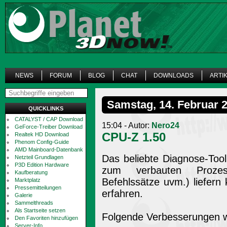
NEWS
FORUM
BLOG
CHAT
DOWNLOADS
ARTI
Samstag, 14. Februar 
QUICKLINKS
CATALYST / CAP Download
15:04 - Autor:
Nero24
GeForce-Treiber Download
CPU-Z 1.50
Realtek HD Download
Phenom Config-Guide
AMD Mainboard-Datenbank
Das beliebte Diagnose-Too
Netzteil Grundlagen
P3D Edition Hardware
zum verbauten Prozess
Kaufberatung
Befehlssätze uvm.) liefern
Marktplatz
Pressemitteilungen
erfahren.
Galerie
Sammelthreads
Als Startseite setzen
Folgende Verbesserungen wu
Den Favoriten hinzufügen
Server-Info