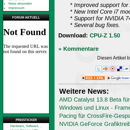
* Improved support fo
News einsenden
Impressum
* New Intel Core i7 mod
* Support for NVIDIA 74
FORUM AKTUELL
* Several bug fixes.
Download:
CPU-Z 1.50
» Kommentare
Diesen Artikel
Weitere News:
AMD Catalyst 13.8 Beta für
Windows und Linux - Fram
Pacing für CrossFire-Gesp
PREISTICKER
NVIDIA GeForce Grafiktrei
Hardware, Software, ...