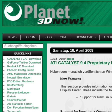
NEWS
FORUM
BLOG
CHAT
DOWNLOADS
ARTI
Samstag, 18. April 2009
QUICKLINKS
CATALYST / CAP Download
12:33 - Autor:
pipin
ATI CATALYST 9.4 Proprietary 
GeForce-Treiber Download
Realtek HD Download
Phenom Config-Guide
Neben dem monatlich veröffentlichten Wind
AMD Mainboard-Datenbank
Netzteil Grundlagen
New Features
P3D Edition Hardware
Kaufberatung
This section provides information o
Marktplatz
Display Driver. These include the fo
Pressemitteilungen
Galerie
Support for New Linu
Sammelthreads
Als Startseite setzen
Den Favoriten hinzufügen
Server-Info
Support for New Linux Operatin