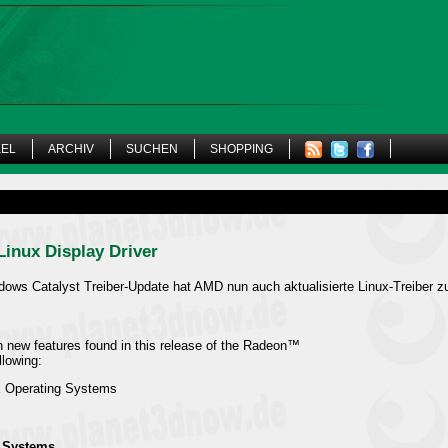
KEL
ARCHIV
SUCHEN
SHOPPING
Linux Display Driver
ows Catalyst Treiber-Update hat AMD nun auch aktualisierte Linux-Treiber z
n new features found in this release of the Radeon™
llowing:
x Operating Systems
g Systems