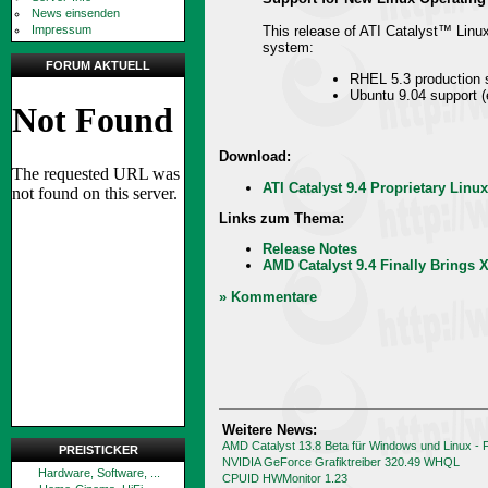
News einsenden
Impressum
This release of ATI Catalyst™ Linux
system:
FORUM AKTUELL
RHEL 5.3 production 
Ubuntu 9.04 support (
Download:
ATI Catalyst 9.4 Proprietary Linu
Links zum Thema:
Release Notes
AMD Catalyst 9.4 Finally Brings 
» Kommentare
Weitere News:
AMD Catalyst 13.8 Beta für Windows und Linux -
PREISTICKER
NVIDIA GeForce Grafiktreiber 320.49 WHQL
Hardware, Software, ...
CPUID HWMonitor 1.23