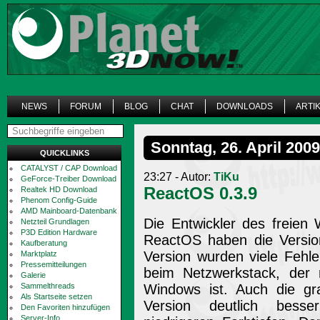
NEWS
FORUM
BLOG
CHAT
DOWNLOADS
ARTI
Sonntag, 26. April 2009
QUICKLINKS
CATALYST / CAP Download
23:27 - Autor:
TiKu
GeForce-Treiber Download
ReactOS 0.3.9
Realtek HD Download
Phenom Config-Guide
AMD Mainboard-Datenbank
Die Entwickler des freien
Netzteil Grundlagen
P3D Edition Hardware
ReactOS haben die Version 
Kaufberatung
Version wurden viele Fehle
Marktplatz
Pressemitteilungen
beim Netzwerkstack, der 
Galerie
Sammelthreads
Windows ist. Auch die gra
Als Startseite setzen
Version deutlich besser
Den Favoriten hinzufügen
Server-Info