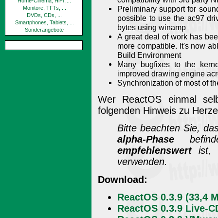
Home-Cinema, HiFi ,...
Preliminary support for soun
Monitore, TFTs, ...
DVDs, CDs, ...
possible to use the ac97 dri
Smartphones, Tablets, ...
bytes using winamp
Sonderangebote
A great deal of work has be
more compatible. It's now ab
Build Environment
Many bugfixes to the kern
improved drawing engine acro
Synchronization of most of 
Wer ReactOS einmal selbs
folgenden Hinweis zu Herz
Bitte beachten Sie, da
alpha-Phase
befind
empfehlenswert
ist,
verwenden.
Download:
ReactOS 0.3.9 (33,4 
ReactOS 0.3.9 Live-C