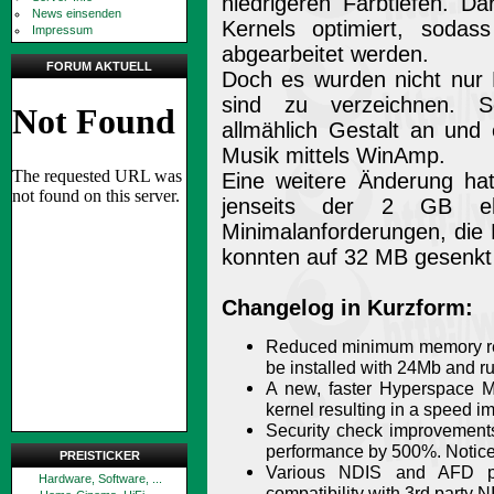
niedrigeren Farbtiefen. D
News einsenden
Kernels optimiert, sodas
Impressum
abgearbeitet werden.
FORUM AKTUELL
Doch es wurden nicht nur 
sind zu verzeichnen. S
allmählich Gestalt an und
Musik mittels WinAmp.
Eine weitere Änderung hat
jenseits der 2 GB eh
Minimalanforderungen, die 
konnten auf 32 MB gesenkt
Changelog in Kurzform:
Reduced minimum memory re
be installed with 24Mb and r
A new, faster Hyperspace M
kernel resulting in a speed 
Security check improvements
performance by 500%. Noticeab
PREISTICKER
Various NDIS and AFD p
Hardware, Software, ...
compatibility with 3rd party 