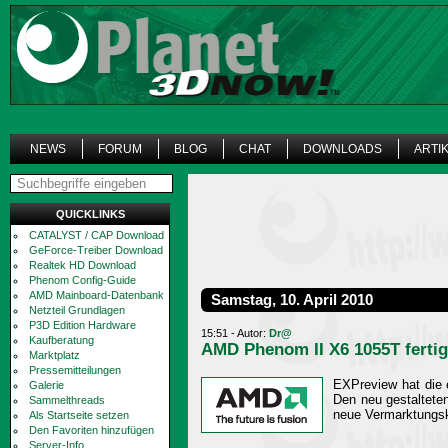
NEWS
FORUM
BLOG
CHAT
DOWNLOADS
ARTI
QUICKLINKS
CATALYST / CAP Download
GeForce-Treiber Download
Realtek HD Download
Phenom Config-Guide
AMD Mainboard-Datenbank
Samstag, 10. April 2010
Netzteil Grundlagen
P3D Edition Hardware
15:51 - Autor:
Dr@
Kaufberatung
AMD Phenom II X6 1055T fertig
Marktplatz
Pressemitteilungen
EXPreview hat die 
Galerie
Den neu gestaltete
Sammelthreads
neue Vermarktungsk
Als Startseite setzen
Den Favoriten hinzufügen
Server-Info