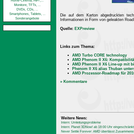
Home-Cinema, HiFi ,...
Monitore, TFTs, ...
DVDs, CDs, ...
Smartphones, Tablets, ...
Die auf dem Karton abgedruckten tech
Sonderangebote
Informationen in Form von geleakten Roadm
Quelle:
EXPreview
Links zum Thema:
AMD Turbo CORE technology
AMD Phenom II X6: Kompatibilit
AMD Phenom II X6 Line-up mit bi
Phenom II X6 alias Thuban unters
AMD Prozessor-Roadmap für 2010
» Kommentare
Weitere News:
Intern: Umleitungsprobleme
Intern: Planet 3DNow! ab 18:00 Uhr eingeschränkt
Never Settle Forever: AMD überlässt Zusammenst