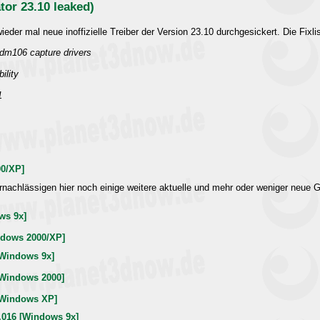
tor 23.10 leaked)
eder mal neue inoffizielle Treiber der Version 23.10 durchgesickert. Die Fixli
wdm106 capture drivers
ility
1
00/XP]
nachlässigen hier noch einige weitere aktuelle und mehr oder weniger neue Gr
ws 9x]
ndows 2000/XP]
 [Windows 9x]
 [Windows 2000]
 [Windows XP]
.016 [Windows 9x]