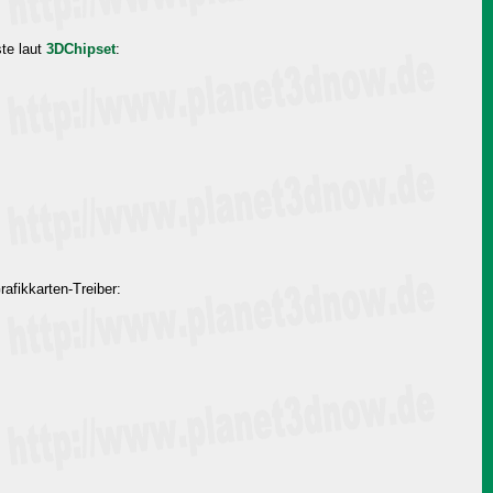
ste laut
3DChipset
:
afikkarten-Treiber: