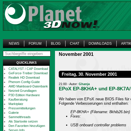
NEWS
FORUM
BLOG
CHAT
DOWNLOADS
ARTI
November 2001
QUICKLINKS
CATALYST / CAP Download
GeForce-Treiber Download
Freitag, 30. November 2001
Realtek HD Download
Phenom Config-Guide
21:00 - Autor:
Ghanja
AMD Mainboard-Datenbank
EPoX EP-8KHA+ und EP-8K7A/
Netzteil Grundlagen
P3D Edition Hardware
Wir haben von EPoX neue BIOS Files für 
Kaufberatung
Folgende Verbesserungen sind enthalten:
Marktplatz
Pressemitteilungen
EP-8KHA+ (Filename: 8khib26.bin)
Galerie
Fixes:
Sammelthreads
Als Startseite setzen
USB onboard controller problems
Den Favoriten hinzufügen
Server-Info