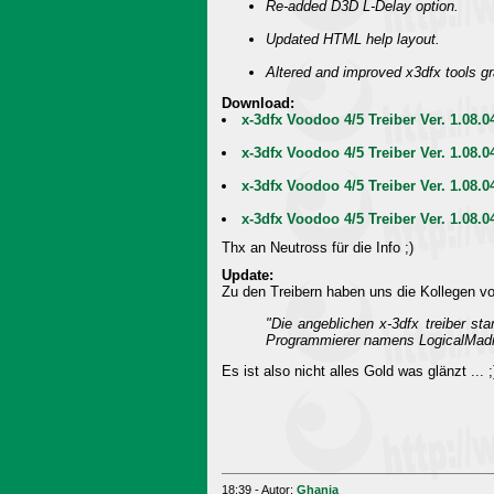
Re-added D3D L-Delay option.
Updated HTML help layout.
Altered and improved x3dfx tools gr
Download:
x-3dfx Voodoo 4/5 Treiber Ver. 1.08
x-3dfx Voodoo 4/5 Treiber Ver. 1.08.
x-3dfx Voodoo 4/5 Treiber Ver. 1.08.
x-3dfx Voodoo 4/5 Treiber Ver. 1.08.
Thx an Neutross für die Info ;)
Update:
Zu den Treibern haben uns die Kollegen vo
"Die angeblichen x-3dfx treiber s
Programmierer namens LogicalMadn
Es ist also nicht alles Gold was glänzt ... ;
18:39 - Autor:
Ghanja