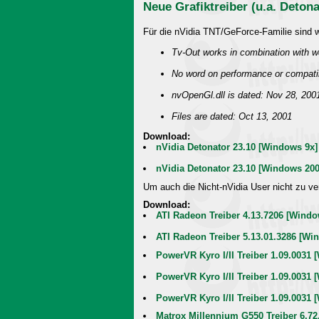
Neue Grafiktreiber (u.a. Detona
Für die nVidia TNT/GeForce-Familie sind wi
Tv-Out works in combination with 
No word on performance or compatib
nvOpenGl.dll is dated: Nov 28, 200
Files are dated: Oct 13, 2001
Download:
nVidia Detonator 23.10 [Windows 9x]
nVidia Detonator 23.10 [Windows 20
Um auch die Nicht-nVidia User nicht zu ver
Download:
ATI Radeon Treiber 4.13.7206 [Windo
ATI Radeon Treiber 5.13.01.3286 [Wi
PowerVR Kyro I/II Treiber 1.09.0031
PowerVR Kyro I/II Treiber 1.09.0031
PowerVR Kyro I/II Treiber 1.09.0031
Matrox Millennium G550 Treiber 6.72