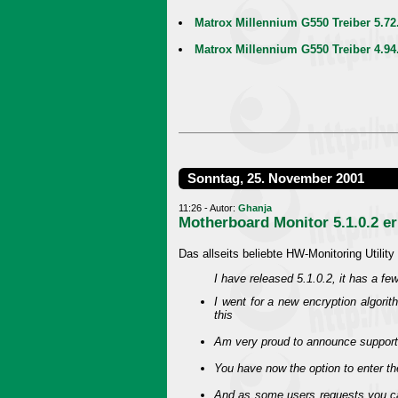
Matrox Millennium G550 Treiber 5.7
Matrox Millennium G550 Treiber 4.9
Sonntag, 25. November 2001
11:26 - Autor:
Ghanja
Motherboard Monitor 5.1.0.2 er
Das allseits beliebte HW-Monitoring Utility
I have released 5.1.0.2, it has a f
I went for a new encryption algorit
this
Am very proud to announce suppo
You have now the option to enter th
And as some users requests you ca