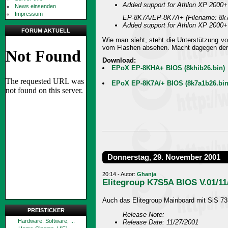
Added support for Athlon XP 2000+
News einsenden
Impressum
EP-8K7A/EP-8K7A+ (Filename: 8k7
Added support for Athlon XP 2000+
FORUM AKTUELL
Wie man sieht, steht die Unterstützung v
vom Flashen absehen. Macht dagegen der 
Download:
EPoX EP-8KHA+ BIOS (8khib26.bin)
EPoX EP-8K7A/+ BIOS (8k7a1b26.bin
Donnerstag, 29. November 2001
20:14 - Autor:
Ghanja
Elitegroup K7S5A BIOS V.01/11
Auch das Elitegroup Mainboard mit SiS 7
PREISTICKER
Release Note:
Hardware, Software, ...
Release Date: 11/27/2001