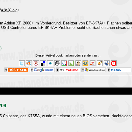
a1b26.bin)
om Athlon XP 2000+ im Vordergrund. Besitzer von EP-8K7A/+ Platinen sollte
USB-Controller eures EP-8KHA+ Probleme, sieht die Sache schon etwas ande
)
Diesen Artikel bookmarken oder senden an
...
/09
35 Chipsatz, das K7S5A, wurde mit einem neuen BIOS versehen. Nachfolgend 