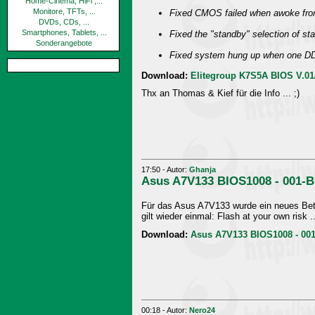
Home-Cinema, HiFi ,...
Monitore, TFTs, ...
Fixed CMOS failed when awoke fr
DVDs, CDs, ...
Smartphones, Tablets, ...
Fixed the "standby" selection of st
Sonderangebote
Fixed system hung up when one D
Download:
Elitegroup K7S5A BIOS V.01
Thx an Thomas & Kief für die Info ... ;)
17:50 - Autor:
Ghanja
Asus A7V133 BIOS1008 - 001-B
Für das Asus A7V133 wurde ein neues Beta-
gilt wieder einmal: Flash at your own risk ..
Download:
Asus A7V133 BIOS1008 - 001
00:18 - Autor:
Nero24