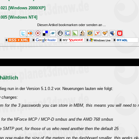
2.021 [Windows 2000/XP]
4.005 [Windows NT4]
Diesen Artikel bookmarken oder senden an
...
hältlich
 lieg nun in der Version 5.1.0.2 vor. Neuerungen lauten wie folgt:
ew changes:
hm for the 3 passwords you can store in MBM, this means you will need to re-
rt for the NForce MCP / MCP-D smbus and the AMD 768 smbus
e SMTP port, for those of us who need another then the default 25
n now make the size of the meters on the dashboard smaller, this works ok