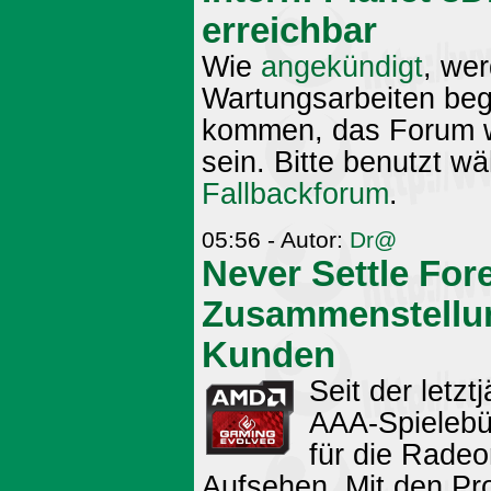
erreichbar
Wie
angekündigt
, we
Wartungsarbeiten beg
kommen, das Forum wi
sein. Bitte benutzt w
Fallbackforum
.
05:56 - Autor:
Dr@
Never Settle For
Zusammenstellun
Kunden
Seit der letz
AAA-Spielebün
für die Radeo
Aufsehen. Mit den P