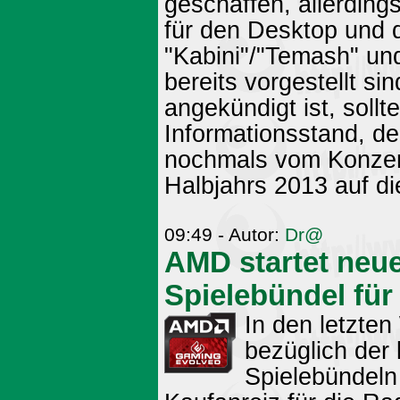
geschaffen, allerdin
für den Desktop und d
"Kabini"/"Temash" un
bereits vorgestellt si
angekündigt ist, soll
Informationsstand, d
nochmals vom Konzer
Halbjahrs 2013 auf di
09:49 - Autor:
Dr@
AMD startet neue
Spielebündel für
In den letzte
bezüglich de
Spielebündeln