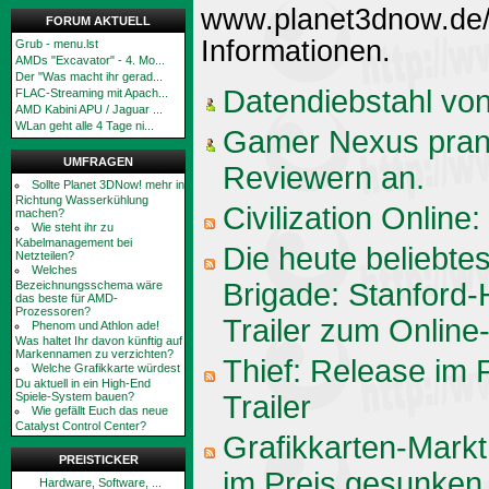
www.planet3dnow.de/c
FORUM AKTUELL
Informationen.
Grub - menu.lst
AMDs "Excavator" - 4. Mo...
Der "Was macht ihr gerad...
Datendiebstahl vo
FLAC-Streaming mit Apach...
AMD Kabini APU / Jaguar ...
WLan geht alle 4 Tage ni...
Gamer Nexus prang
UMFRAGEN
Reviewern an.
Sollte Planet 3DNow! mehr in
Richtung Wasserkühlung
Civilization Onlin
machen?
Wie steht ihr zu
Kabelmanagement bei
Die heute beliebte
Netzteilen?
Welches
Brigade: Stanford
Bezeichnungsschema wäre
das beste für AMD-
Prozessoren?
Trailer zum Onlin
Phenom und Athlon ade!
Was haltet Ihr davon künftig auf
Markennamen zu verzichten?
Thief: Release im
Welche Grafikkarte würdest
Du aktuell in ein High-End
Spiele-System bauen?
Trailer
Wie gefällt Euch das neue
Catalyst Control Center?
Grafikkarten-Markt
PREISTICKER
im Preis gesunken
Hardware, Software, ...