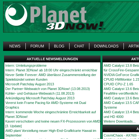
NEWS
FORUM
BLOG
CHAT
DOWNLOADS
ARTI
AKTUELLE NEWSMELDUNGEN
AKT
Intern: Umleitungsprobleme
AMD Catalyst 13.8 Bet
Intern: Planet 3DNow! ab 18:00 Uhr eingeschränkt erreichbar
für CrossFire-Gespan
Never Settle Forever: AMD überlässt Zusammenstellung der
NVIDIA GeForce Grafi
Spielebündel seinen Kunden
CPUID HWMonitor 1.2
Microsoft Patchday August 2013
CPUID CPU-Z 1.65
Der Partner-Webwatch von Planet 3DNow! (13.08.2013)
AMD Catalyst 13.6 Bet
Kühler- und Gehäuse-Webwatch (11.08.2013)
FinalWire veröffentlich
Ankündigung Microsoft Patchday August 2013
AMD Catalyst 13.6 Bet
Vorerst kein Frame Pacing für AMD-Systeme mit Dual
AMD Catalyst 13.5 CAP1
Graphics
Systeme
Intern: kommende Woche eingeschränkte Erreichbarkeit auf
AMD Catalyst 13.4 Bet
Planet 3DNow!
und HD 4000
Kaveri verschoben und keine neuen FX-Prozessoren von AMD
Weitere Downloads...
[3. Update]
A
AMD plant Vorstellung neuer High-End-Grafikkarte Hawaii im
September
CosmiChaos - AX760i -