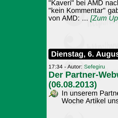
"Kaveri" bei AMD nac
"kein Kommentar" gab
von AMD: ...
[Zum Up
Dienstag, 6. Augu
17:34 - Autor:
Sefegiru
Der Partner-Web
(06.08.2013)
In unserem Partn
Woche Artikel uns