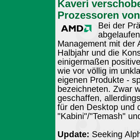
Kaveri verschob
Prozessoren von
Bei der Pr
abgelaufen
Management mit der A
Halbjahr und die Kon
einigermaßen positiv
wie vor völlig im unkla
eigenen Produkte - sp
bezeichneten. Zwar wu
geschaffen, allerdin
für den Desktop und d
"Kabini"/"Temash" und 
Update:
Seeking Alph