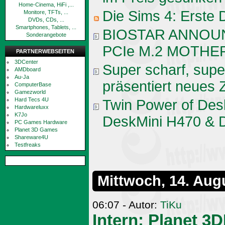
Home-Cinema, HiFi ,...
Die Sims 4: Erste 
Monitore, TFTs, ...
DVDs, CDs, ...
Smartphones, Tablets, ...
BIOSTAR ANNOU
Sonderangebote
PCIe M.2 MOTH
PARTNERWEBSEITEN
3DCenter
Super scharf, sup
AMDboard
Au-Ja
präsentiert neues
ComputerBase
Gamezworld
Hard Tecs 4U
Twin Power of Des
Hardwareluxx
K7Jo
DeskMini H470 & 
PC Games Hardware
Planet 3D Games
Shareware4U
Testfreaks
Mittwoch, 14. Aug
06:07 - Autor:
TiKu
Intern: Planet 3