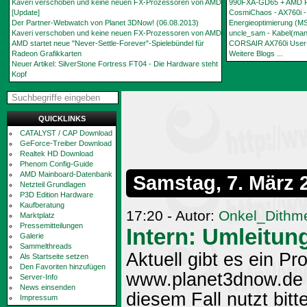
Kaveri verschoben und keine neuen FX-Prozessoren von AMD
990FXA-GD65 + AMD P
[Update]
CosmiChaos - AX760i - 
Der Partner-Webwatch von Planet 3DNow! (06.08.2013)
Energieoptimierung (
Kaveri verschoben und keine neuen FX-Prozessoren von AMD
uncle_sam - Kabel(man
AMD startet neue "Never-Settle-Forever"-Spielebündel für
CORSAIR AX760i User-
Radeon Grafikkarten
Weitere Blogs ...
Neuer Artikel: SilverStone Fortress FT04 - Die Hardware steht
Kopf
QUICKLINKS
CATALYST / CAP Download
GeForce-Treiber Download
Realtek HD Download
Phenom Config-Guide
AMD Mainboard-Datenbank
Samstag, 7. März 
Netzteil Grundlagen
P3D Edition Hardware
Kaufberatung
17:20 - Autor:
Onkel_Dithm
Marktplatz
Pressemitteilungen
Intern: Umleitu
Galerie
Sammelthreads
Aktuell gibt es ein P
Als Startseite setzen
Den Favoriten hinzufügen
www.planet3dnow.de a
Server-Info
News einsenden
diesem Fall nutzt bitt
Impressum