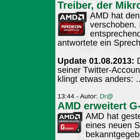
Treiber, der Mikr
AMD hat den 
verschoben. 
entsprechen
antwortete ein Sprech
Update 01.08.2013:
D
seiner Twitter-Accoun
klingt etwas anders: ..
13:44 - Autor:
Dr@
AMD erweitert G
AMD hat geste
eines neuen 
bekanntgegebe