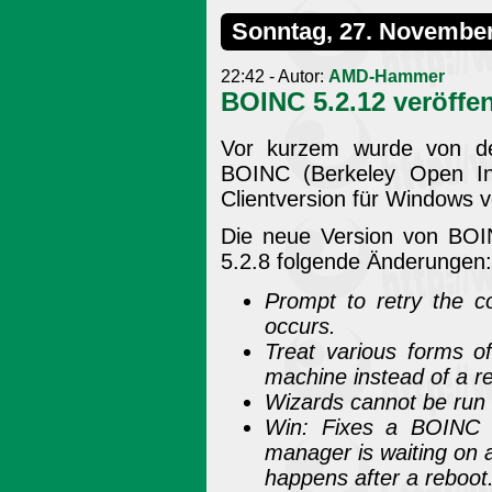
Sonntag, 27. Novembe
22:42 - Autor:
AMD-Hammer
BOINC 5.2.12 veröffen
Vor kurzem wurde von der
BOINC (Berkeley Open Inf
Clientversion für Windows ve
Die neue Version von BOIN
5.2.8 folgende Änderungen:
Prompt to retry the co
occurs.
Treat various forms o
machine instead of a 
Wizards cannot be run w
Win: Fixes a BOINC 
manager is waiting on a 
happens after a reboot