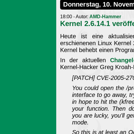
Donnerstag, 10. Nove
18:00 - Autor:
AMD-Hammer
Kernel 2.6.14.1 veröff
Heute ist eine aktualis
erschienenen Linux Kernel 
Kernel behebt einen Progra
In der aktuellen
Changel
Kernel-Hacker Greg Kroah-H
[PATCH] CVE-2005-2709
You could open the /pr
interface to go away, 
in hope to hit the (kfree
your function. Then d
you are lucky, you'll ge
mode.
So this is at least an