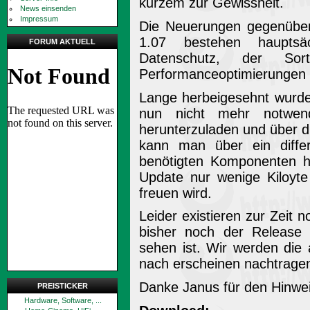
kurzem zur Gewissheit.
News einsenden
Impressum
Die Neuerungen gegenüber 
1.07 bestehen hauptsä
FORUM AKTUELL
Datenschutz, der Sort
Performanceoptimierungen 
Lange herbeigesehnt wurde
nun nicht mehr notwen
herunterzuladen und über die
kann man über ein differe
benötigten Komponenten he
Update nur wenige Kiloyt
freuen wird.
Leider existieren zur Zeit 
bisher noch der Release
sehen ist. Wir werden die 
nach erscheinen nachtrage
Danke Janus für den Hinwei
PREISTICKER
Hardware, Software, ...