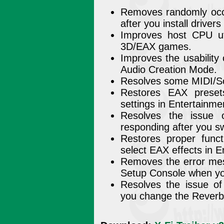
Removes randomly occu
after you install driver
Improves host CPU ut
3D/EAX games.
Improves the usability
Audio Creation Mode.
Resolves some MIDI/So
Restores EAX preset
settings in Entertainm
Resolves the issue
responding after you s
Restores proper funct
select EAX effects in 
Removes the error me
Setup Console when yo
Resolves the issue o
you change the Reverb 