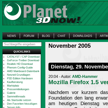
NEWS
FORUM
BLOG
CHAT
DOWNLOADS
ARTI
November 2005
QUICKLINKS
CATALYST / CAP Download
GeForce-Treiber Download
Realtek HD Download
Dienstag, 29. Novembe
Phenom Config-Guide
AMD Mainboard-Datenbank
Netzteil Grundlagen
20:04 - Autor:
AMD-Hammer
P3D Edition Hardware
Mozilla Firefox 1.5 ve
Kaufberatung
Marktplatz
Pressemitteilungen
Nachdem vor kurzem das 
Galerie
Sammelthreads
Foundation den lang erwar
Als Startseite setzen
am heutigen Dienstag ver
Den Favoriten hinzufügen
Server-Info