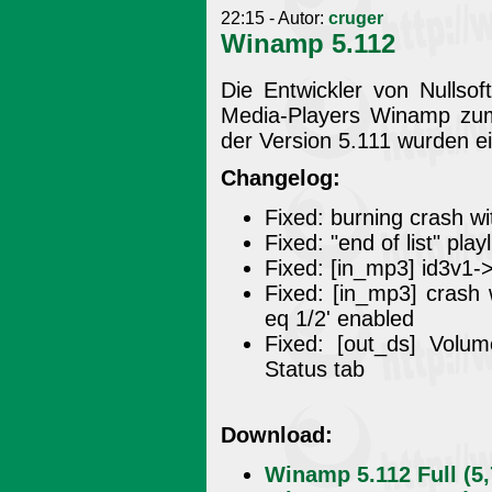
22:15 - Autor:
cruger
Winamp 5.112
Die Entwickler von Nullso
Media-Players Winamp zum
der Version 5.111 wurden ei
Changelog:
Fixed: burning crash w
Fixed: "end of list" play
Fixed: [in_mp3] id3v1->
Fixed: [in_mp3] crash 
eq 1/2' enabled
Fixed: [out_ds] Volu
Status tab
Download:
Winamp 5.112 Full (5