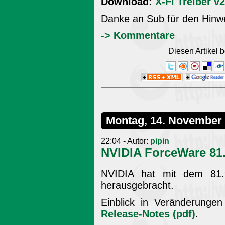
Download:
X-Fi Treiber v
Danke an Sub für den Hinw
-> Kommentare
Diesen Artikel
Montag, 14. November
22:04 - Autor:
pipin
NVIDIA ForceWare 81
NVIDIA hat mit dem 81.
herausgebracht.
Einblick in Veränderung
Release-Notes (pdf)
.