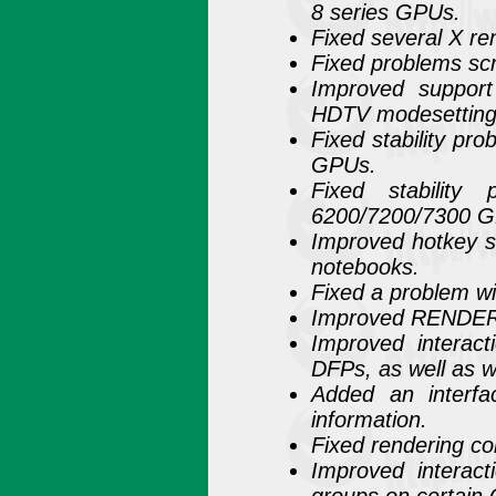
8 series GPUs.
Fixed several X re
Fixed problems scr
Improved support
HDTV modesetting
Fixed stability pr
GPUs.
Fixed stabilit
6200/7200/7300 G
Improved hotkey s
notebooks.
Fixed a problem wi
Improved RENDER
Improved interac
DFPs, as well as 
Added an interfa
information.
Fixed rendering co
Improved intera