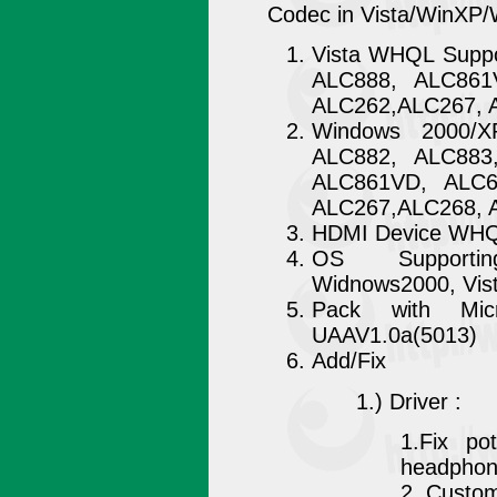
Codec in Vista/WinXP
Vista WHQL Suppo
ALC888, ALC861
ALC262,ALC267, 
Windows 2000/X
ALC882, ALC883
ALC861VD, ALC6
ALC267,ALC268, 
HDMI Device WHQL
OS Supportin
Widnows2000, Vis
Pack with Micr
UAAV1.0a(5013)
Add/Fix
1.) Driver :
1.Fix pot
headphon
2. Custom