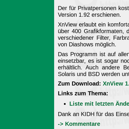
Der für Privatpersonen kost
Version 1.92 erschienen.
XnView erlaubt ein komfort
über 400 Grafikformaten, d
verschiedener Filter, Far
von Diashows möglich.
Das Programm ist auf alle
einsetzbar, es ist sogar no
erhältlich. Auch andere 
Solaris und BSD werden unt
Zum Download:
XnView 1
Links zum Thema:
Liste mit letzten Änd
Dank an KIDH für das Eins
-> Kommentare