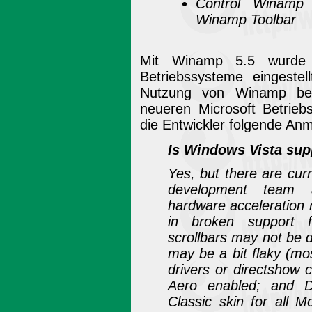
Control Winamp
Winamp Toolbar
Mit Winamp 5.5 wurde
Betriebssysteme eingestel
Nutzung von Winamp be
neueren Microsoft Betrie
die Entwickler folgende An
Is Windows Vista sup
Yes, but there are cur
development team 
hardware acceleration n
in broken support f
scrollbars may not be d
may be a bit flaky (mos
drivers or directshow c
Aero enabled; and DW
Classic skin for all 