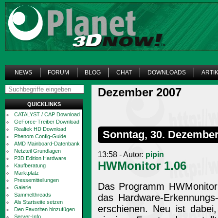
NEWS
FORUM
BLOG
CHAT
DOWNLOADS
ARTI
Dezember 2007
QUICKLINKS
CATALYST / CAP Download
GeForce-Treiber Download
Realtek HD Download
Sonntag, 30. Dezember
Phenom Config-Guide
AMD Mainboard-Datenbank
Netzteil Grundlagen
13:58 - Autor:
pipin
P3D Edition Hardware
HWMonitor 1.06
Kaufberatung
Marktplatz
Pressemitteilungen
Das Programm HWMonitor 
Galerie
Sammelthreads
das Hardware-Erkennungs-T
Als Startseite setzen
erschienen. Neu ist dabei
Den Favoriten hinzufügen
Server-Info