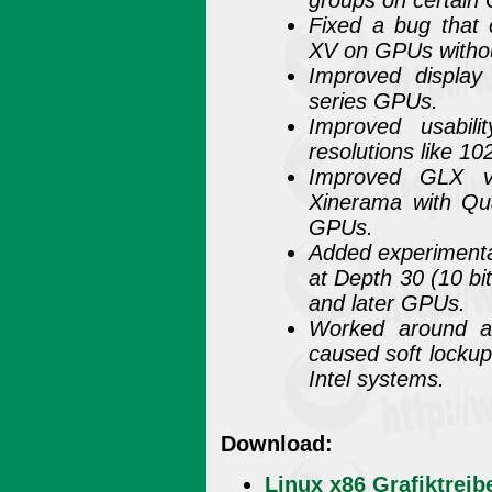
groups on certain
Fixed a bug that 
XV on GPUs witho
Improved display
series GPUs.
Improved usabili
resolutions like 1
Improved GLX vi
Xinerama with Qu
GPUs.
Added experimental
at Depth 30 (10 b
and later GPUs.
Worked around a 
caused soft locku
Intel systems.
Download:
Linux x86 Grafiktreib