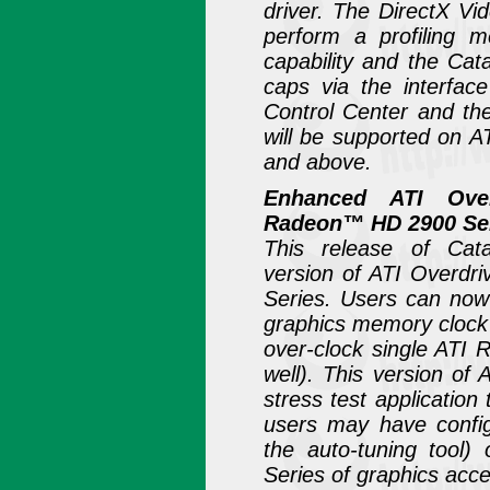
driver. The DirectX Vid
perform a profiling 
capability and the Cat
caps via the interfac
Control Center and th
will be supported on 
and above.
Enhanced ATI Over
Radeon™ HD 2900 Se
This release of Cat
version of ATI Overdr
Series. Users can no
graphics memory clock
over-clock single ATI
well). This version of
stress test application
users may have config
the auto-tuning tool
Series of graphics acce