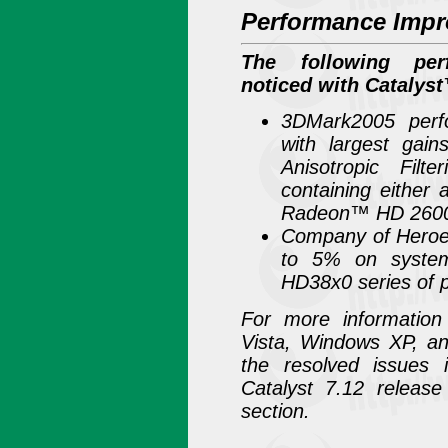
Performance Impr
The following per
noticed with Catalyst
3DMark2005 per
with largest gain
Anisotropic Fil
containing eithe
Radeon™ HD 2600 
Company of Heroe
to 5% on syste
HD38x0 series of 
For more information
Vista, Windows XP, and
the resolved issues 
Catalyst 7.12 release
section.