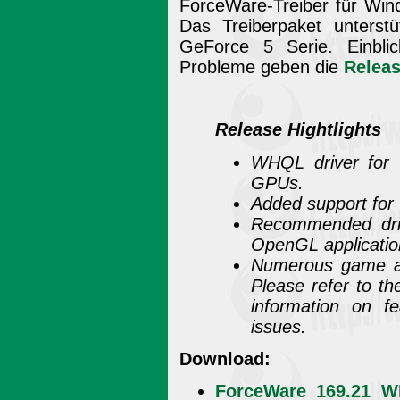
ForceWare-Treiber für Win
Das Treiberpaket unterstü
GeForce 5 Serie. Einbli
Probleme geben die
Relea
Release Hightlights
WHQL driver for 
GPUs.
Added support fo
Recommended driv
OpenGL applicatio
Numerous game and
Please refer to t
information on fe
issues.
Download:
ForceWare 169.21 W