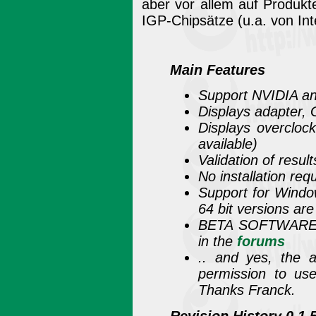
aber vor allem auf Produk
IGP-Chipsätze (u.a. von Inte
Main Features
Support NVIDIA an
Displays adapter, 
Displays overclock
available)
Validation of result
No installation req
Support for Windo
64 bit versions ar
BETA SOFTWARE -
in the
forums
.. and yes, the 
permission to use
Thanks Franck.
Revision History 0.1.