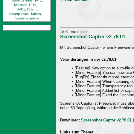
Home-Cinema, HiFi ,...
Monitore, TFTs, ...
DVDs, CDs, ...
Smartphones, Tablets, ...
Sonderangebote
10:49 - Autor:
pipin
Screenshot Captor v2.78.01
Mit Screenshot Captor - einem Freeware-Sc
Veränderungen in der v2.78.01:
• [Feature] New option to auto-file 
• [Minor Feature] You can now use Ct
• [BugFix] Fix for thumbnail creation
• [Minor Feature] When capturing de
• [Minor Feature] Transparency too
• [Minor Feature] Added list of cap
• [Minor Feature] Fixed the "-print
Screenshot Captor ist Freeware, muss ab
dabei 60 Tage gültig, während die Schlüss
Download:
Screenshot Captor v2.78.01 
Links zum Thema: