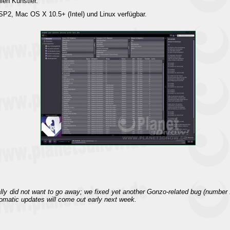
len Künstler.
P2, Mac OS X 10.5+ (Intel) und Linux verfügbar.
ally did not want to go away; we fixed yet another Gonzo-related bug (number 
omatic updates will come out early next week.