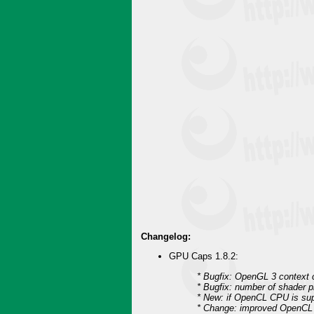
Changelog:
GPU Caps 1.8.2:
* Bugfix: OpenGL 3 context cr
* Bugfix: number of shader 
* New: if OpenCL CPU is su
* Change: improved OpenCL 