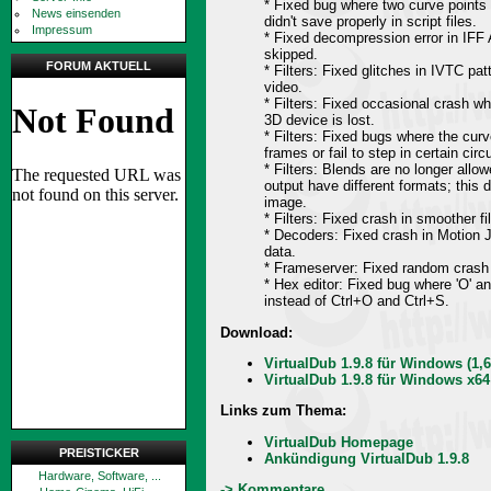
* Fixed bug where two curve points o
News einsenden
didn't save properly in script files.
Impressum
* Fixed decompression error in IFF
skipped.
FORUM AKTUELL
* Filters: Fixed glitches in IVTC patt
video.
* Filters: Fixed occasional crash w
3D device is lost.
* Filters: Fixed bugs where the cur
frames or fail to step in certain ci
* Filters: Blends are no longer allow
output have different formats; this 
image.
* Filters: Fixed crash in smoother f
* Decoders: Fixed crash in Motion 
data.
* Frameserver: Fixed random crash i
* Hex editor: Fixed bug where 'O' 
instead of Ctrl+O and Ctrl+S.
Download:
VirtualDub 1.9.8 für Windows (1,
VirtualDub 1.9.8 für Windows x64
Links zum Thema:
VirtualDub Homepage
PREISTICKER
Ankündigung VirtualDub 1.9.8
Hardware, Software, ...
-> Kommentare