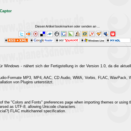
 Captor
Diesen Artikel bookmarken oder senden an
...
r Windows - nähert sich der Fertigstellung in der Version 1.0, da die aktue
.
e Audio-Formate MP3, MP4, AAC, CD Audio, WMA, Vorbis, FLAC, WavPack,
llation von Plugins unterstützt.
s of the "Colors and Fonts" preferences page when importing themes or using 
parsed as UTF-8, allowing Unicode characters.
icial?) FLAC multichannel specification.