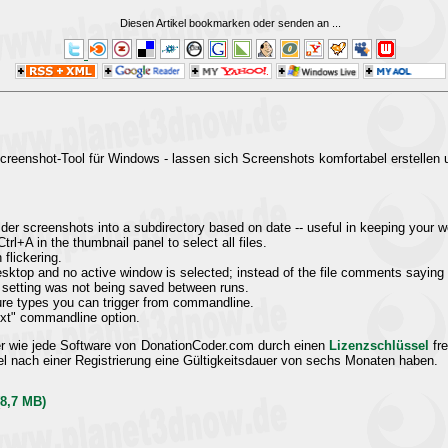
Diesen Artikel bookmarken oder senden an
...
reenshot-Tool für Windows - lassen sich Screenshots komfortabel erstellen 
older screenshots into a subdirectory based on date -- useful in keeping your 
rl+A in the thumbnail panel to select all files.
 flickering.
sktop and no active window is selected; instead of the file comments saying
l setting was not being saved between runs.
ture types you can trigger from commandline.
next" commandline option.
er wie jede Software von DonationCoder.com durch einen
Lizenzschlüssel
fre
el nach einer Registrierung eine Gültigkeitsdauer von sechs Monaten haben.
(8,7 MB)