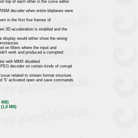
n top of each other in the curve editor
 ANIM decoder when entire bitplanes were
ern in the first five frames of
hen 3D acceleration is enabled and the
ve display would either show the wrong
rcumstances.
ed on filters where the input and
didn't work and produced a corrupted
ilter with MMX disabled.
JPEG decoder on certain kinds of corrupt
ssue related to stream format structure.
and 'S' activated open and save commands
6 MB)
 (1,8 MB)