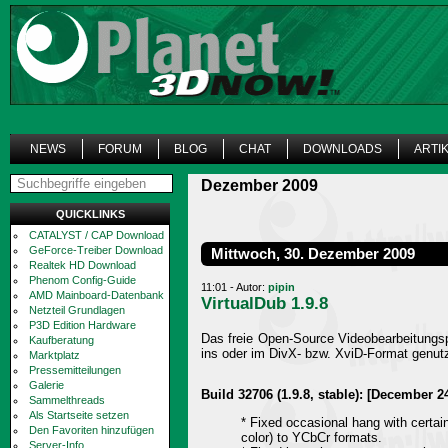
NEWS
FORUM
BLOG
CHAT
DOWNLOADS
ARTI
Dezember 2009
QUICKLINKS
CATALYST / CAP Download
GeForce-Treiber Download
Mittwoch, 30. Dezember 2009
Realtek HD Download
Phenom Config-Guide
11:01 - Autor:
pipin
AMD Mainboard-Datenbank
VirtualDub 1.9.8
Netzteil Grundlagen
P3D Edition Hardware
Das freie Open-Source Videobearbeitungspr
Kaufberatung
ins oder im DivX- bzw. XviD-Format genutzt
Marktplatz
Pressemitteilungen
Galerie
Build 32706 (1.9.8, stable): [December 24
Sammelthreads
Als Startseite setzen
* Fixed occasional hang with certai
Den Favoriten hinzufügen
color) to YCbCr formats.
Server-Info