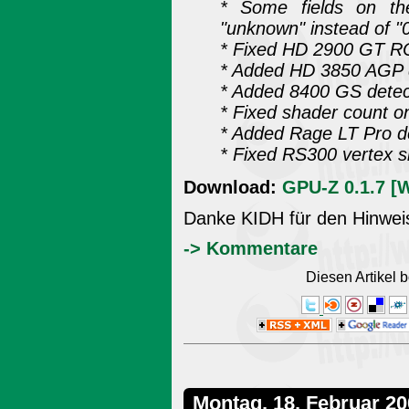
* Some fields on th
"unknown" instead of 
* Fixed HD 2900 GT R
* Added HD 3850 AGP 
* Added 8400 GS detec
* Fixed shader count
* Added Rage LT Pro d
* Fixed RS300 vertex 
Download:
GPU-Z 0.1.7 [
Danke KIDH für den Hinwei
-> Kommentare
Diesen Artikel
Montag, 18. Februar 2