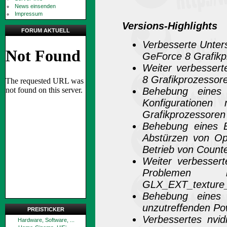
News einsenden
Impressum
Versions-Highlights
FORUM AKTUELL
Verbesserte Unters
GeForce 8 Grafikp
Weiter verbessert
8 Grafikprozessor
Behebung eines
Konfiguratione
Grafikprozessoren 
Behebung eines 
Abstürzen von Op
Betrieb von Counte
Weiter verbesser
Problemen
GLX_EXT_texture
Behebung eines
unzutreffenden Po
PREISTICKER
Verbessertes nvid
Hardware, Software, ...