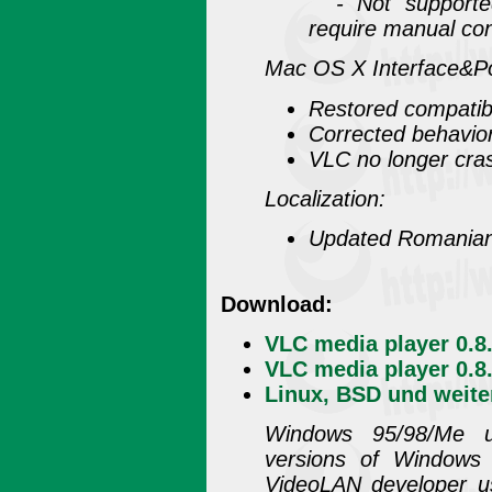
- Not supported
require manual con
Mac OS X Interface&Po
Restored compatibi
Corrected behavior
VLC no longer cras
Localization:
Updated Romanian 
Download:
VLC media player 0.8
VLC media player 0.8
Linux, BSD und weite
Windows 95/98/Me u
versions of Windows a
VideoLAN developer u