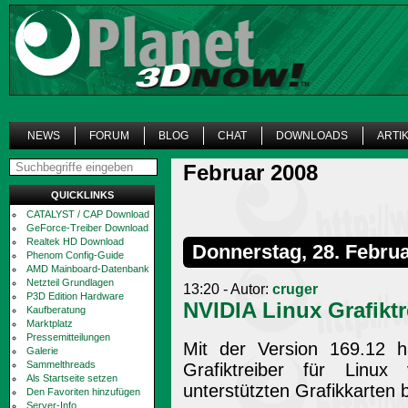
NEWS
FORUM
BLOG
CHAT
DOWNLOADS
ARTI
Februar 2008
QUICKLINKS
CATALYST / CAP Download
GeForce-Treiber Download
Realtek HD Download
Donnerstag, 28. Febru
Phenom Config-Guide
AMD Mainboard-Datenbank
Netzteil Grundlagen
13:20 - Autor:
cruger
P3D Edition Hardware
NVIDIA Linux Grafiktr
Kaufberatung
Marktplatz
Pressemitteilungen
Mit der Version 169.12 h
Galerie
Sammelthreads
Grafiktreiber für Linux v
Als Startseite setzen
unterstützten Grafikkarten
Den Favoriten hinzufügen
Server-Info