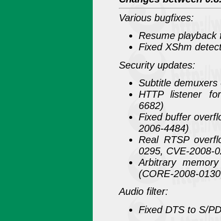
Various bugfixes:
Resume playback f
Fixed XShm detect
Security updates:
Subtitle demuxers
HTTP listener for
6682)
Fixed buffer overf
2006-4484)
Real RTSP overf
0295, CVE-2008-0
Arbitrary memor
(CORE-2008-0130
Audio filter:
Fixed DTS to S/PD