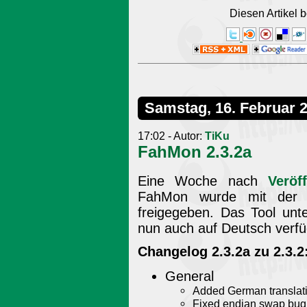
Diesen Artikel
Samstag, 16. Februar 
17:02 - Autor:
TiKu
FahMon 2.3.2a
Eine Woche nach
Veröf
FahMon wurde mit der V
freigegeben. Das Tool unte
nun auch auf Deutsch verfü
Changelog 2.3.2a zu 2.3.2
General
Added German translat
Fixed endian swap bug