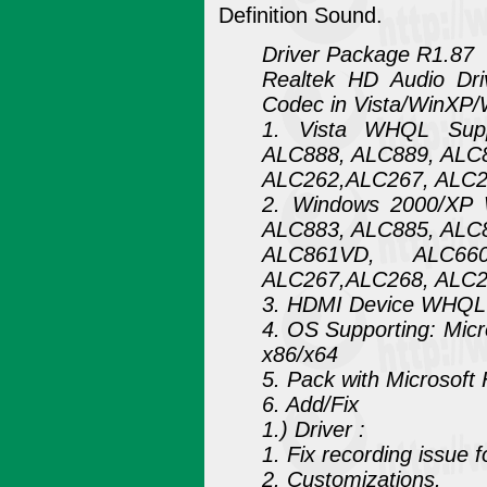
Definition Sound.
Driver Package R1.87
Realtek HD Audio Dri
Codec in Vista/WinXP/
1. Vista WHQL Supp
ALC888, ALC889, ALC
ALC262,ALC267, ALC2
2. Windows 2000/XP 
ALC883, ALC885, ALC
ALC861VD, ALC66
ALC267,ALC268, ALC
3. HDMI Device WHQL 
4. OS Supporting: Mic
x86/x64
5. Pack with Microsoft
6. Add/Fix
1.) Driver :
1. Fix recording issue 
2. Customizations.