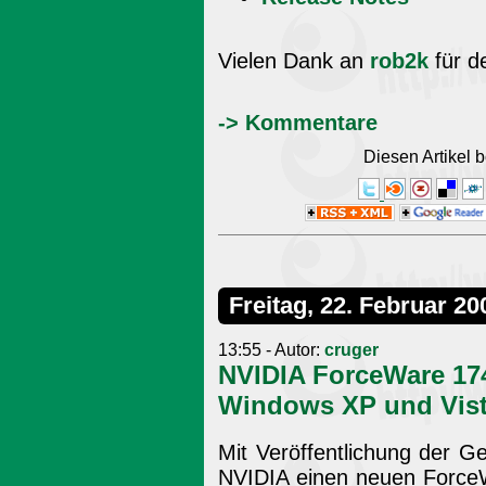
Vielen Dank an
rob2k
für d
-> Kommentare
Diesen Artikel
Freitag, 22. Februar 20
13:55 - Autor:
cruger
NVIDIA ForceWare 17
Windows XP und Vis
Mit Veröffentlichung der 
NVIDIA einen neuen ForceWar