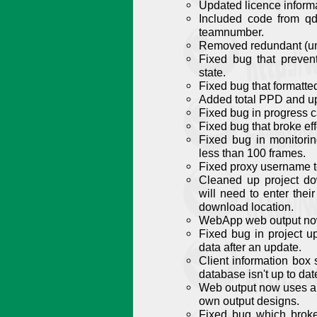
Updated licence informa
Included code from q
teamnumber.
Removed redundant (un
Fixed bug that preve
state.
Fixed bug that formatte
Added total PPD and up
Fixed bug in progress 
Fixed bug that broke eff
Fixed bug in monitori
less than 100 frames.
Fixed proxy username t
Cleaned up project do
will need to enter thei
download location.
WebApp web output now
Fixed bug in project up
data after an update.
Client information box
database isn't up to dat
Web output now uses a t
own output designs.
Fixed bug which brok