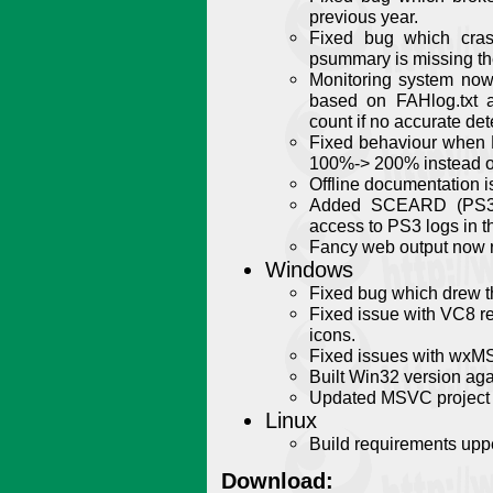
previous year.
Fixed bug which cra
psummary is missing the
Monitoring system now
based on FAHlog.txt 
count if no accurate de
Fixed behaviour when 
100%-> 200% instead 
Offline documentation i
Added SCEARD (PS3 G
access to PS3 logs in th
Fancy web output now re
Windows
Fixed bug which drew th
Fixed issue with VC8 r
icons.
Fixed issues with wxMS
Built Win32 version ag
Updated MSVC project t
Linux
Build requirements up
Download: