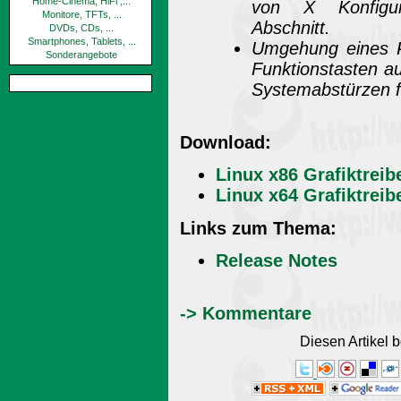
Home-Cinema, HiFi ,...
von X Konfigur
Monitore, TFTs, ...
Abschnitt.
DVDs, CDs, ...
Smartphones, Tablets, ...
Umgehung eines 
Sonderangebote
Funktionstasten a
Systemabstürzen f
Download:
Linux x86 Grafiktreib
Linux x64 Grafiktreib
Links zum Thema:
Release Notes
-> Kommentare
Diesen Artikel