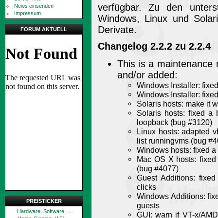
verfügbar. Zu den unter
News einsenden
Impressum
Windows, Linux und Sola
Derivate.
FORUM AKTUELL
Changelog 2.2.2 zu 2.2.4
This is a maintenance 
and/or added:
Windows Installer: fixed
Windows Installer: fixe
Solaris hosts: make it w
Solaris hosts: fixed a
loopback (bug #3120)
Linux hosts: adapted 
list runningvms (bug #
Windows hosts: fixed a
Mac OS X hosts: fixed
(bug #4077)
Guest Additions: fix
clicks
Windows Additions: fixe
PREISTICKER
guests
Hardware, Software, ...
GUI: warn if VT-x/AMD-