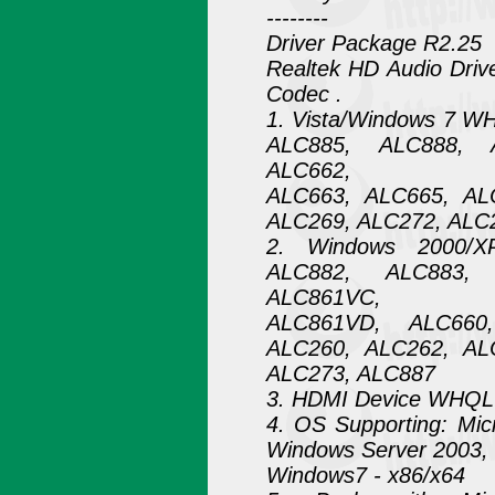
--------
Driver Package R2.25
Realtek HD Audio Drive
Codec .
1. Vista/Windows 7 W
ALC885, ALC888, 
ALC662,
ALC663, ALC665, AL
ALC269, ALC272, ALC
2. Windows 2000/X
ALC882, ALC883,
ALC861VC,
ALC861VD, ALC660
ALC260, ALC262, AL
ALC273, ALC887
3. HDMI Device WHQL 
4. OS Supporting: Mi
Windows Server 2003, 
Windows7 - x86/x64