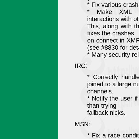
* Fix various crash
* Make XML pa
interactions with ot
This, along with t
fixes the crashes
on connect in XMP
(see #8830 for deta
* Many security rel
IRC:
* Correctly hand
joined to a large 
channels.
* Notify the user i
than trying
fallback nicks.
MSN:
* Fix a race condi