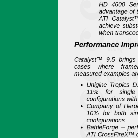
HD 4600 Seri
advantage of t
ATI Catalyst
achieve subs
when transcodi
Performance Imp
Catalyst™ 9.5 brings 
cases where frame
measured examples ar
Unigine Tropics D
11% for singl
configurations with
Company of Heroe
10% for both si
configurations
BattleForge – per
ATI CrossFireX™ c