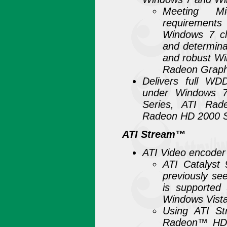
Meeting Mic
requirements 
Windows 7 cl
and determinat
and robust W
Radeon Graphi
Delivers full W
under Windows 
Series, ATI Ra
Radeon HD 2000 Se
ATI Stream™
ATI Video encoder
ATI Catalyst
previously se
is supported
Windows Vista
Using ATI St
Radeon™ HD 