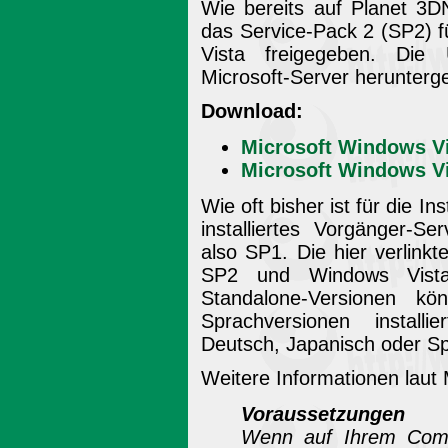
Wie bereits auf Planet 3D
das Service-Pack 2 (SP2) 
Vista freigegeben. Die
Microsoft-Server herunterg
Download:
Microsoft Windows Vis
Microsoft Windows Vis
Wie oft bisher ist für die I
installiertes Vorgänger-S
also SP1. Die hier verlin
SP2 und Windows Vist
Standalone-Versionen k
Sprachversionen installi
Deutsch, Japanisch oder Sp
Weitere Informationen laut
Voraussetzungen
Wenn auf Ihrem Comp