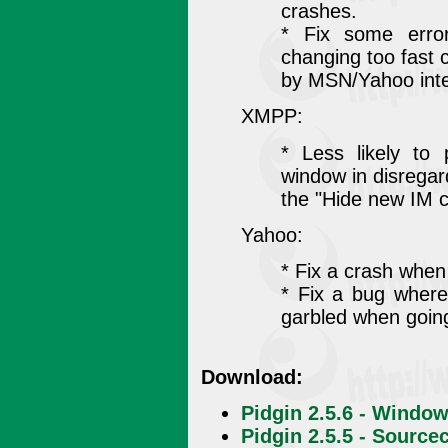
crashes.
* Fix some erro
changing too fast
by MSN/Yahoo inte
XMPP:
* Less likely to
window in disregar
the "Hide new IM c
Yahoo:
* Fix a crash whe
* Fix a bug wher
garbled when going
Download:
Pidgin 2.5.6 - Window
Pidgin 2.5.5 - Source