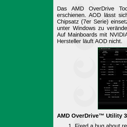
Das AMD OverDrive Tool
erschienen. AOD lässt si
Chipsatz (7er Serie) einse
unter Windows zu veränder
Auf Mainboards mit NVIDIA
Hersteller läuft AOD nicht.
AMD OverDrive™ Utility 3.
1. Fixed a bug about re