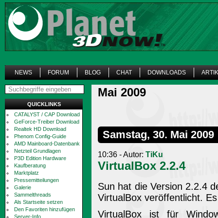
NEWS
FORUM
BLOG
CHAT
DOWNLOADS
ARTI
Mai 2009
QUICKLINKS
CATALYST / CAP Download
GeForce-Treiber Download
Realtek HD Download
Samstag, 30. Mai 2009
Phenom Config-Guide
AMD Mainboard-Datenbank
Netzteil Grundlagen
10:36 - Autor:
TiKu
P3D Edition Hardware
VirtualBox 2.2.4
Kaufberatung
Marktplatz
Pressemitteilungen
Sun hat die Version 2.2.4 d
Galerie
Sammelthreads
VirtualBox veröffentlicht. E
Als Startseite setzen
Den Favoriten hinzufügen
VirtualBox ist für Wind
Server-Info