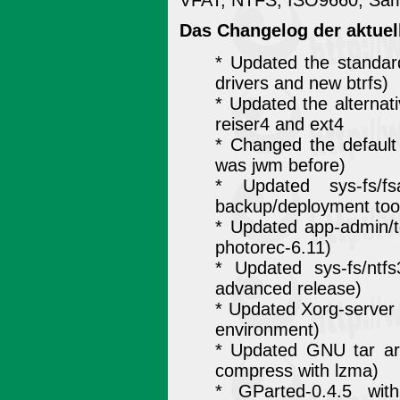
VFAT, NTFS, ISO9660, Sa
Das Changelog der aktuel
* Updated the standar
drivers and new btrfs)
* Updated the alternati
reiser4 and ext4
* Changed the default
was jwm before)
* Updated sys-fs/fs
backup/deployment too
* Updated app-admin/te
photorec-6.11)
* Updated sys-fs/ntfs
advanced release)
* Updated Xorg-server t
environment)
* Updated GNU tar arc
compress with lzma)
* GParted-0.4.5 wit