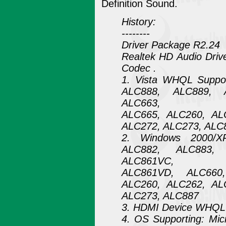
Definition Sound.
History:
--------
Driver Package R2.24
Realtek HD Audio Drive
Codec .
1. Vista WHQL Suppo
ALC888, ALC889, 
ALC663,
ALC665, ALC260, AL
ALC272, ALC273, ALC
2. Windows 2000/X
ALC882, ALC883,
ALC861VC,
ALC861VD, ALC660
ALC260, ALC262, AL
ALC273, ALC887
3. HDMI Device WHQL 
4. OS Supporting: Mi