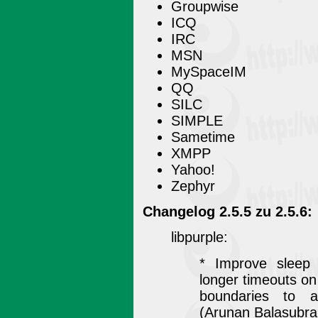
Groupwise
ICQ
IRC
MSN
MySpaceIM
QQ
SILC
SIMPLE
Sametime
XMPP
Yahoo!
Zephyr
Changelog 2.5.5 zu 2.5.6:
libpurple:
* Improve sleep 
longer timeouts o
boundaries to a
(Arunan Balasubr