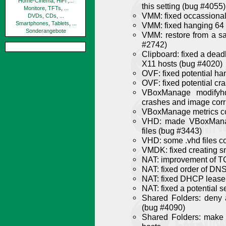
Home-Cinema, HiFi ,...
this setting (bug #4055)
Monitore, TFTs, ...
VMM: fixed occassional
DVDs, CDs, ...
Smartphones, Tablets, ...
VMM: fixed hanging 64 b
Sonderangebote
VMM: restore from a sa
#2742)
Clipboard: fixed a dead
X11 hosts (bug #4020)
OVF: fixed potential ha
OVF: fixed potential cr
VBoxManage modifyhd
crashes and image corr
VBoxManage metrics col
VHD: made VBoxManag
files (bug #3443)
VHD: some .vhd files c
VMDK: fixed creating s
NAT: improvement of T
NAT: fixed order of DN
NAT: fixed DHCP lease 
NAT: fixed a potential se
Shared Folders: deny 
(bug #4090)
Shared Folders: make 