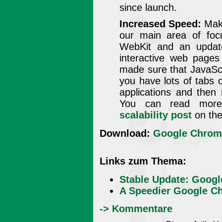
since launch.
Increased Speed:
Maki
our main area of foc
WebKit and an update
interactive web pages
made sure that JavaSc
you have lots of tabs
applications and then
You can read more
scalability post
on th
Download:
Google Chrome
Links zum Thema:
Stable Update: Googl
A Speedier Google Ch
-> Kommentare