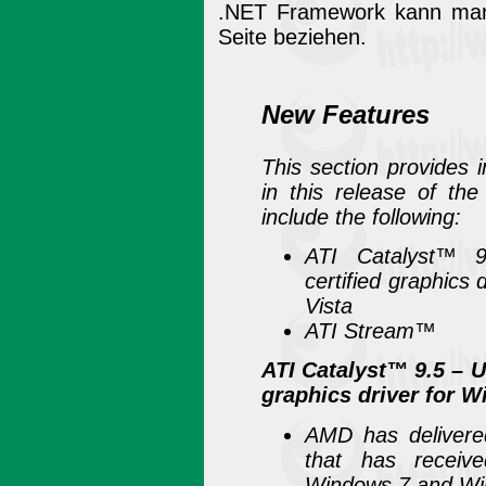
.NET Framework kann man
Seite beziehen.
New Features
This section provides 
in this release of th
include the following:
ATI Catalyst™ 
certified graphics
Vista
ATI Stream™
ATI Catalyst™ 9.5 – U
graphics driver for 
AMD has delivered
that has receiv
Windows 7 and Wi