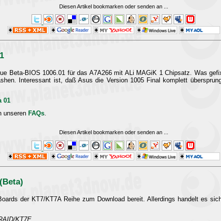
Diesen Artikel bookmarken oder senden an
...
1
ue Beta-BIOS 1006.01 für das A7A266 mit ALi MAGiK 1 Chipsatz. Was gefixt
ashen. Interessant ist, daß Asus die Version 1005 Final komplett übersprun
a 01
in unseren
FAQs
.
Diesen Artikel bookmarken oder senden an
...
(Beta)
it-Boards der KT7/KT7A Reihe zum Download bereit. Allerdings handelt es sic
-RAID/KT7E