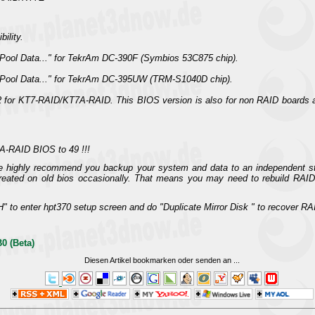
ility.
I Pool Data..." for TekrAm DC-390F (Symbios 53C875 chip).
I Pool Data..." for TekrAm DC-395UW (TRM-S1040D chip).
for KT7-RAID/KT7A-RAID. This BIOS version is also for non RAID boards a
7A-RAID BIOS to 49 !!!
 highly recommend you backup your system and data to an independent sto
reated on old bios occasionally. That means you may need to rebuild RAID c
 to enter hpt370 setup screen and do "Duplicate Mirror Disk " to recover R
0 (Beta)
Diesen Artikel bookmarken oder senden an
...