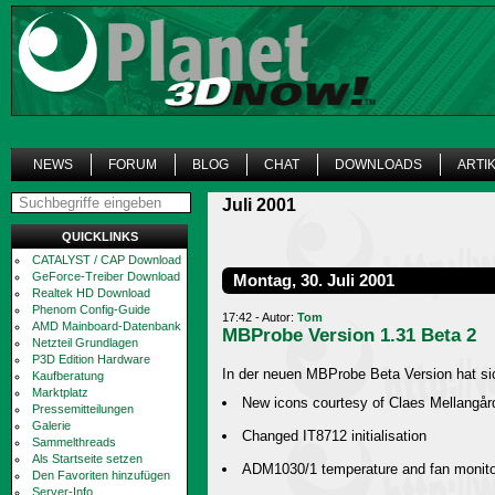
NEWS
FORUM
BLOG
CHAT
DOWNLOADS
ARTI
Juli 2001
QUICKLINKS
CATALYST / CAP Download
GeForce-Treiber Download
Montag, 30. Juli 2001
Realtek HD Download
Phenom Config-Guide
17:42 - Autor:
Tom
AMD Mainboard-Datenbank
MBProbe Version 1.31 Beta 2
Netzteil Grundlagen
P3D Edition Hardware
In der neuen MBProbe Beta Version hat si
Kaufberatung
Marktplatz
New icons courtesy of Claes Mellangår
Pressemitteilungen
Galerie
Changed IT8712 initialisation
Sammelthreads
Als Startseite setzen
ADM1030/1 temperature and fan monito
Den Favoriten hinzufügen
Server-Info