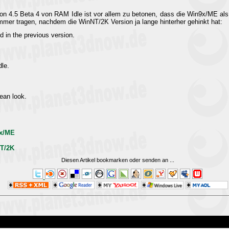
ion 4.5 Beta 4 von RAM Idle ist vor allem zu betonen, dass die Win9x/ME al
mmer tragen, nachdem die WinNT/2K Version ja lange hinterher gehinkt hat:
 in the previous version.
dle.
lean look.
9x/ME
NT/2K
Diesen Artikel bookmarken oder senden an
...