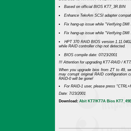
Based on official BIOS KT7_3R.BIN
Enhance TekrAm SCSI adapter compatib
Fix hang-up issue while "Verifying DM
Fix hang-up issue while "Verifying DM
HPT 370 RAID BIOS version 1.11.0402 
while RAID controller chip not detected.
BIOS compile date: 07/23/2001
!!! Attention for upgrading KT7-RAID / KT
When you upgrade bios from ZT to 49, we
may corrupt original RAID configuration c
RAID-0 will be gone!
For RAID-1 user, please press "CTRL+H"
Date: 7/23/2001
Download:
Abit KT7/KT7A Bios KT7_49B