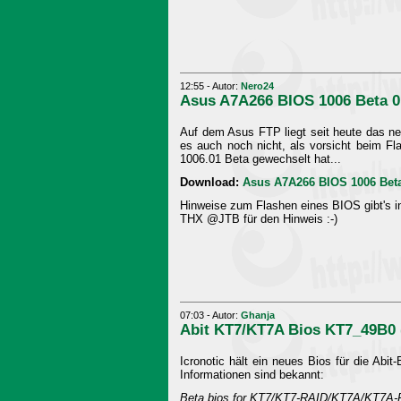
12:55 - Autor:
Nero24
Asus A7A266 BIOS 1006 Beta 0
Auf dem Asus FTP liegt seit heute das ne
es auch noch nicht, als vorsicht beim Fl
1006.01 Beta gewechselt hat...
Download:
Asus A7A266 BIOS 1006 Bet
Hinweise zum Flashen eines BIOS gibt's 
THX @JTB für den Hinweis :-)
07:03 - Autor:
Ghanja
Abit KT7/KT7A Bios KT7_49B0 
Icronotic hält ein neues Bios für die Ab
Informationen sind bekannt:
Beta bios for KT7/KT7-RAID/KT7A/KT7A