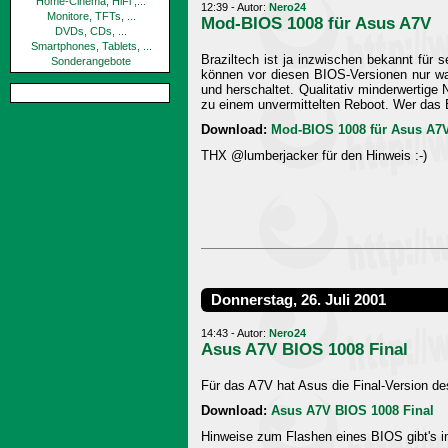
Home-Cinema, HiFi ,...
12:39 - Autor:
Nero24
Monitore, TFTs, ...
Mod-BIOS 1008 für Asus A7V
DVDs, CDs, ...
Smartphones, Tablets, ...
Braziltech ist ja inzwischen bekannt für
Sonderangebote
können vor diesen BIOS-Versionen nur war
und herschaltet. Qualitativ minderwertig
zu einem unvermittelten Reboot. Wer das BI
Download:
Mod-BIOS 1008 für Asus A7V 
THX @lumberjacker für den Hinweis :-)
Donnerstag, 26. Juli 2001
14:43 - Autor:
Nero24
Asus A7V BIOS 1008 Final
Für das A7V hat Asus die Final-Version 
Download:
Asus A7V BIOS 1008 Final
Hinweise zum Flashen eines BIOS gibt's 