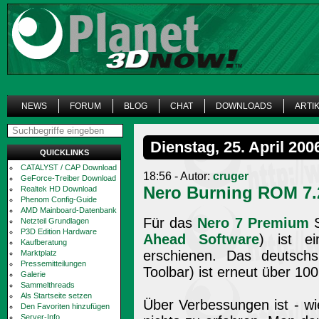
NEWS
FORUM
BLOG
CHAT
DOWNLOADS
ARTI
Dienstag, 25. April 200
QUICKLINKS
CATALYST / CAP Download
18:56 - Autor:
cruger
GeForce-Treiber Download
Nero Burning ROM 7.
Realtek HD Download
Phenom Config-Guide
AMD Mainboard-Datenbank
Für das
Nero 7 Premium
S
Netzteil Grundlagen
P3D Edition Hardware
Ahead Software
) ist e
Kaufberatung
erschienen. Das deutsch
Marktplatz
Pressemitteilungen
Toolbar) ist erneut über 10
Galerie
Sammelthreads
Als Startseite setzen
Über Verbessungen ist - wie 
Den Favoriten hinzufügen
Server-Info