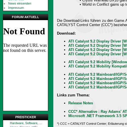
• Crysis Warhead DX10 gain
News einsenden
• World in Conflict gains up 
Impressum
FORUM AKTUELL
Die Download-Links führen zu den Game.A
CATALYST Control Center (CCC*) beziehe
Download:
ATI Catalyst 9.2 Display Driver [
ATI Catalyst 9.2 Display Driver [
ATI Catalyst 9.2 Display Driver [
ATI Catalyst 9.2 Display Driver [
ATI Catalyst 9.2 Mobility [Window
ATI Catalyst 9.2 Mobility Kompati
ATI Catalyst 9.2 Mainboard/IGP/S
ATI Catalyst 9.2 Mainboard/IGP/S
ATI Catalyst 9.2 Mainboard/IGP/
ATI Catalyst 9.2 Mainboard/IGP/
Links zum Thema:
Release Notes
CCC* Alternative : Ray Adams' AT
Microsoft .NET Framework 3.5 S
PREISTICKER
Hardware, Software, ...
*) CCC = CATALYST Control Center; Erläuterung s