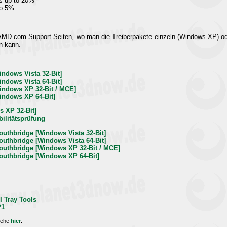
s up to 20%
to 5%
MD.com Support-Seiten, wo man die Treiberpakete einzeln (Windows XP) ode
n kann.
Windows Vista 32-Bit]
Windows Vista 64-Bit]
Windows XP 32-Bit / MCE]
Windows XP 64-Bit]
s XP 32-Bit]
bilitätsprüfung
outhbridge [Windows Vista 32-Bit]
outhbridge [Windows Vista 64-Bit]
Southbridge [Windows XP 32-Bit / MCE]
Southbridge [Windows XP 64-Bit]
I Tray Tools
P1
iehe
hier
.