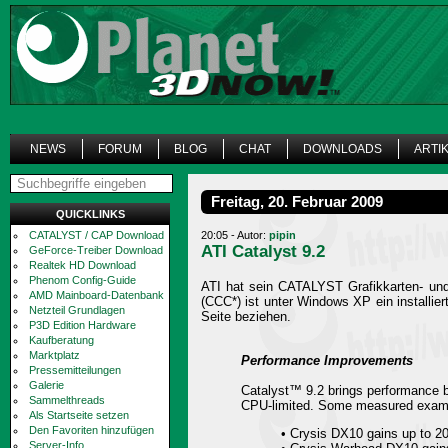
NEWS
FORUM
BLOG
CHAT
DOWNLOADS
ARTI
Freitag, 20. Februar 2009
QUICKLINKS
CATALYST / CAP Download
20:05 - Autor:
pipin
ATI Catalyst 9.2
GeForce-Treiber Download
Realtek HD Download
Phenom Config-Guide
ATI hat sein CATALYST Grafikkarten- und
AMD Mainboard-Datenbank
(CCC*) ist unter Windows XP ein installi
Netzteil Grundlagen
Seite beziehen.
P3D Edition Hardware
Kaufberatung
Marktplatz
Performance Improvements
Pressemitteilungen
Galerie
Catalyst™ 9.2 brings performance b
Sammelthreads
CPU-limited. Some measured examp
Als Startseite setzen
Den Favoriten hinzufügen
• Crysis DX10 gains up to 
Server-Info