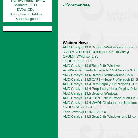
Home-Cinema, HiFi ,...
» Kommentare
Monitore, TFTs, ...
DVDs, CDs, ...
Smartphones, Tablets, ...
Sonderangebote
Weitere News:
AMD Catalyst 13.8 Beta für Windows und Linux -
NVIDIA GeForce Grafiktreiber 320.49 WHQL
CPUID HWMonitor 1.23
CPUID CPU-Z 1.65
AMD Catalyst 13.6 Beta 2 für Windows
FinalWire veröffentlicht neue AIDA64 Version 3.00
AMD Catalyst 13.6 Beta für Windows und Linux
AMD Catalyst 13.5 CAP1 - Neue Profile auch für
AMD Catalyst 13.4 Beta Legacy für Radeon HD 2
AMD Catalyst 13.4 Proprietary Linux Display Driv
AMD Catalyst 13.5 Beta für Windows
AMD Catalyst 13.4 CAP1 - Neue Profile auch für
AMD Catalyst 13.4 WHQL Desktop- und Notebook-
CPUID CPU-Z 1.64
TechPowerUp GPU-Z v0.7.0
AMD Catalyst 13.3 Beta 3 für Windows und Linux