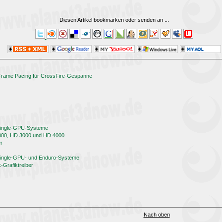
Diesen Artikel bookmarken oder senden an
...
 Frame Pacing für CrossFire-Gespanne
 Single-GPU-Systeme
000, HD 3000 und HD 4000
er
 Single-GPU- und Enduro-Systeme
Grafiktreiber
Nach oben