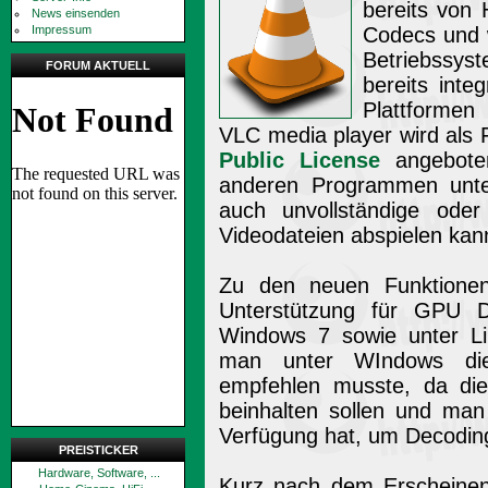
bereits von 
News einsenden
Impressum
Codecs und w
Betriebssyst
FORUM AKTUELL
bereits inte
Plattforme
VLC media player wird als 
Public License
angeboten
anderen Programmen unte
auch unvollständige ode
Videodateien abspielen kan
Zu den neuen Funktion
Unterstützung für GPU D
Windows 7 sowie unter Li
man unter WIndows di
empfehlen musste, da die
beinhalten sollen und man
Verfügung hat, um Decoding
PREISTICKER
Hardware, Software, ...
Kurz nach dem Erschein