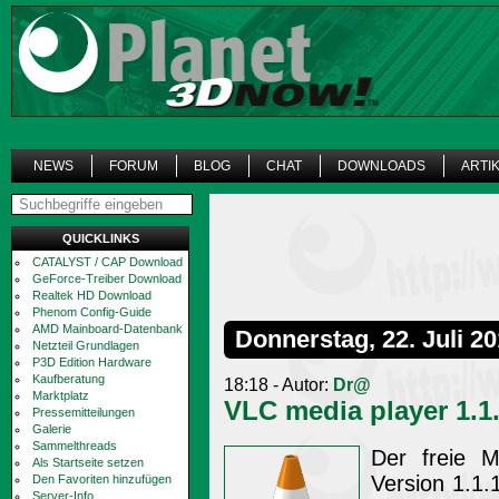
NEWS
FORUM
BLOG
CHAT
DOWNLOADS
ARTI
QUICKLINKS
CATALYST / CAP Download
GeForce-Treiber Download
Realtek HD Download
Phenom Config-Guide
AMD Mainboard-Datenbank
Donnerstag, 22. Juli 2
Netzteil Grundlagen
P3D Edition Hardware
Kaufberatung
18:18 - Autor:
Dr@
Marktplatz
VLC media player 1.1
Pressemitteilungen
Galerie
Sammelthreads
Der freie M
Als Startseite setzen
Version 1.1.
Den Favoriten hinzufügen
Server-Info