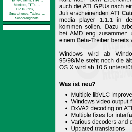
Home-Cinema, HiFi ,...
Monitore, TFTs, ...
auch die ATI GPUs nach ei
DVDs, CDs, ...
Juli erscheinenden ATI Ca
Smartphones, Tablets, ...
Sonderangebote
media player 1.1.1 in d
kommen sollen. Dazu arbei
bei AMD eng zusammen un
einem Beta-Treiber bereits v
Windows wird ab Window
95/98/Me steht noch die äl
OS X wird ab 10.5 unterstüt
Was ist neu?
Multiple libVLC improv
Windows video output f
DxVA2 decoding on ATI
Multiple fixes for interf
Various decoders and 
Updated translations