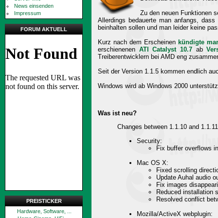
News einsenden
Zu den neuen Funktionen s
Impressum
Allerdings bedauerte man anfangs, das
beinhalten sollen und man leider keine p
FORUM AKTUELL
Kurz nach dem Erscheinen
kündigte ma
erschienenen
ATI Catalyst 10.7
ab
Ver
Treiberentwicklern bei AMD eng zusamme
Seit der Version 1.1.5 kommen endlich au
Windows wird ab Windows 2000 unterstützt,
Was ist neu?
Changes between 1.1.10 and 1.1.11
Security:
Fix buffer overflows
Mac OS X:
Fixed scrolling directi
Update Auhal audio ou
Fix images disappeari
Reduced installation 
Resolved conflict be
PREISTICKER
Hardware, Software, ...
Mozilla/ActiveX webplugin: