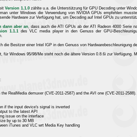
eit
Version 1.1.0
zählte u.a. die Unterstützung für GPU Decoding unter Wind
s man unter Windows die Verwendung von NVIDIA GPUs empfehlen musste, 
assende Hardware zur Verfügung hat, um Decoding auf Intel GPUs zu unterstüt
n dann aber an
, dass auch die ATI GPUs ab der ATI Radeon 4000 Serie nac
sion 1.1.1
des VLC media player in den Genuss der GPU-Beschleunigu
n.
ch die Besitzer einer Intel IGP in den Genuss von Hardwarebeschleunigung d
 für Windows 95/98/Me steht noch die ältere Version 0.8.6i zur Verfügung. M
:
 in the RealMedia demuxer (CVE-2011-2587) and the AVI one (CVE-2011-2588).
on if the input device's signal is inverted
tput to the latest API
ng issue on the interface
size by up to 30 MB
tween iTunes and VLC wrt Media Key handling