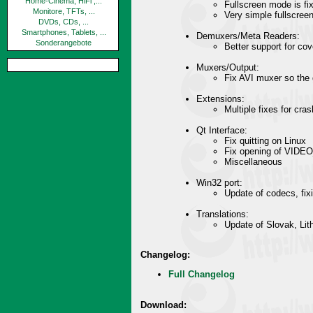
Home-Cinema, HiFi ,...
Fullscreen mode is f
Monitore, TFTs, ...
Very simple fullscreen
DVDs, CDs, ...
Smartphones, Tablets, ...
Demuxers/Meta Readers:
Sonderangebote
Better support for c
Muxers/Output:
Fix AVI muxer so the 
Extensions:
Multiple fixes for cr
Qt Interface:
Fix quitting on Linux
Fix opening of VIDEO
Miscellaneous
Win32 port:
Update of codecs, fix
Translations:
Update of Slovak, Lit
Changelog:
Full Changelog
Download: