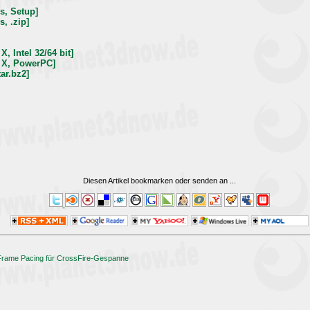
s, Setup]
, .zip]
, Intel 32/64 bit]
 X, PowerPC]
ar.bz2]
Diesen Artikel bookmarken oder senden an
...
 Frame Pacing für CrossFire-Gespanne