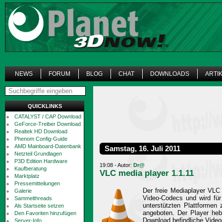
NEWS
FORUM
BLOG
CHAT
DOWNLOADS
ARTI
QUICKLINKS
CATALYST / CAP Download
GeForce-Treiber Download
Realtek HD Download
Phenom Config-Guide
AMD Mainboard-Datenbank
Samstag, 16. Juli 2011
Netzteil Grundlagen
P3D Edition Hardware
19:08 - Autor:
Dr@
Kaufberatung
VLC media player 1.1.11
Marktplatz
Pressemitteilungen
Der freie Mediaplayer VLC 
Galerie
Video-Codecs und wird für 
Sammelthreads
unterstützten Plattformen 
Als Startseite setzen
angeboten. Der Player heb
Den Favoriten hinzufügen
Download befindliche Video
Server-Info