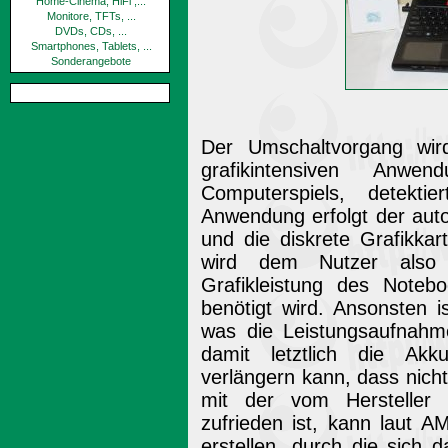
Home-Cinema, HiFi ,...
Monitore, TFTs, ...
DVDs, CDs, ...
Smartphones, Tablets, ...
Sonderangebote
Der Umschaltvorgang wird
grafikintensiven Anwe
Computerspiels, detekti
Anwendung erfolgt der aut
und die diskrete Grafikkart
wird dem Nutzer also 
Grafikleistung des Notebo
benötigt wird. Ansonsten i
was die Leistungsaufnah
damit letztlich die Akk
verlängern kann, dass nicht
mit der vom Hersteller 
zufrieden ist, kann laut A
erstellen, durch die sich