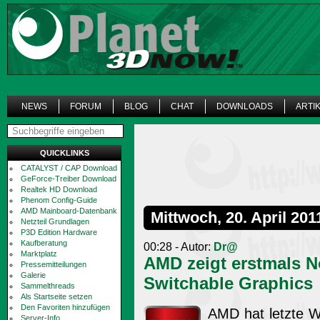
NEWS
FORUM
BLOG
CHAT
DOWNLOADS
ARTI
QUICKLINKS
CATALYST / CAP Download
GeForce-Treiber Download
Realtek HD Download
Phenom Config-Guide
AMD Mainboard-Datenbank
Mittwoch, 20. April 201
Netzteil Grundlagen
P3D Edition Hardware
Kaufberatung
00:28 - Autor:
Dr@
Marktplatz
AMD zeigt erstmals 
Pressemitteilungen
Galerie
Switchable Graphics
Sammelthreads
Als Startseite setzen
Den Favoriten hinzufügen
AMD hat letzte W
Server-Info