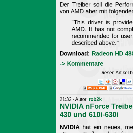
Der Treiber soll die Perfo
von AMD aber mit folgende
"This driver is provi
AMD. It has not comple
recommended for users 
described above."
Download:
Radeon HD 480
-> Kommentare
Diesen Artikel
21:32 - Autor:
rob2k
NVIDIA nForce Treiber
430 und 610i-630i
NVIDIA
hat ein neues, meh