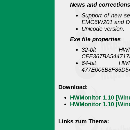
News and correction
Support of new 
EMC6W201 and D
Unicode version.
Exe file properties
32-bit HW
CFE367BA544717
64-bit HW
477E005B8F85D5
Download:
HWMonitor 1.10 [Win
HWMonitor 1.10 [Win
Links zum Thema: