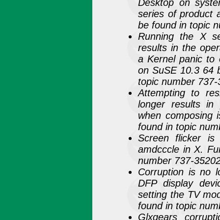
Desktop on syste
series of product 
be found in topic
Running the X se
results in the ope
a Kernel panic to 
on SuSE 10.3 64 bi
topic number 737
Attempting to re
longer results in
when composing is
found in topic nu
Screen flicker is
amdcccle in X. Fur
number 737-3520
Corruption is no 
DFP display devi
setting the TV mod
found in topic nu
Glxgears corrupt