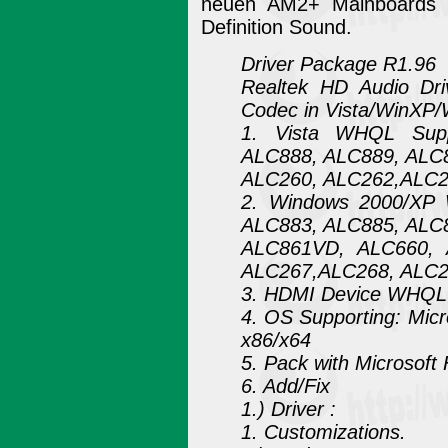
neuen AM2+ Mainboards a
Definition Sound.
Driver Package R1.96
Realtek HD Audio Dri
Codec in Vista/WinXP/
1. Vista WHQL Supp
ALC888, ALC889, ALC
ALC260, ALC262,ALC2
2. Windows 2000/XP 
ALC883, ALC885, ALC
ALC861VD, ALC660, 
ALC267,ALC268, ALC2
3. HDMI Device WHQL 
4. OS Supporting: Mic
x86/x64
5. Pack with Microsoft
6. Add/Fix
1.) Driver :
1. Customizations.