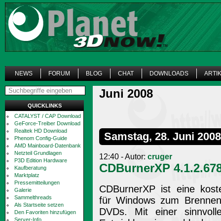
NEWS
FORUM
BLOG
CHAT
DOWNLOADS
ARTI
Juni 2008
QUICKLINKS
CATALYST / CAP Download
GeForce-Treiber Download
Realtek HD Download
Samstag, 28. Juni 2008
Phenom Config-Guide
AMD Mainboard-Datenbank
Netzteil Grundlagen
12:40 - Autor:
cruger
P3D Edition Hardware
CDBurnerXP 4.1.2.67
Kaufberatung
Marktplatz
Pressemitteilungen
CDBurnerXP ist eine kost
Galerie
Sammelthreads
für Windows zum Brennen
Als Startseite setzen
DVDs. Mit einer sinnvol
Den Favoriten hinzufügen
Server-Info