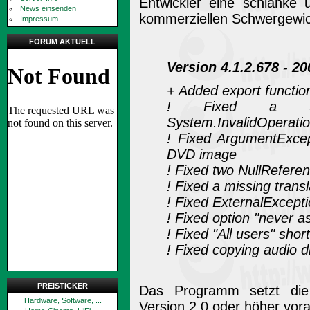
Entwickler eine schlanke 
News einsenden
kommerziellen Schwergewic
Impressum
FORUM AKTUELL
Version 4.1.2.678 - 2
+ Added export function 
! Fixed a Syst
System.InvalidOperati
! Fixed ArgumentExcep
DVD image
! Fixed two NullRefere
! Fixed a missing transl
! Fixed ExternalExcept
! Fixed option "never as
! Fixed "All users" shor
! Fixed copying audio d
PREISTICKER
Das Programm setzt die 
Hardware, Software, ...
Version 2.0 oder höher vor