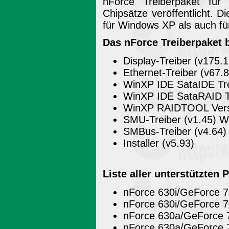
nForce Treiberpaket für
Chipsätze veröffentlicht. D
für Windows XP als auch fü
Das nForce Treiberpaket b
Display-Treiber (v175
Ethernet-Treiber (v67
WinXP IDE SataIDE Tr
WinXP IDE SataRAID T
WinXP RAIDTOOL Versi
SMU-Treiber (v1.45) 
SMBus-Treiber (v4.64
Installer (v5.93)
Liste aller unterstützten 
nForce 630i/GeForce 
nForce 630i/GeForce 
nForce 630a/GeForce 
nForce 630a/GeForce 