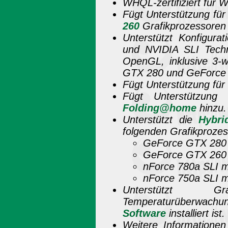
WHQL-zertifiziert für 
Fügt Unterstützung fü
260
Grafikprozessoren 
Unterstützt Konfigurat
und NVIDIA SLI Techn
OpenGL, inklusive 3-
GTX 280 und GeForce 
Fügt Unterstützung für
Fügt Unterstützung 
Folding@home
hinzu.
Unterstützt die
Hybri
folgenden Grafikproze
GeForce GTX 28
GeForce GTX 26
nForce 780a SLI 
nForce 750a SLI 
Unterstützt Graf
Temperaturüberwachun
Software
installiert ist.
Weitere Informatione