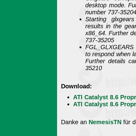
desktop mode. Furt
number 737-3520
Starting glxgear
results in the gea
x86_64. Further de
737-35205
FGL_GLXGEARS or
to respond when la
Further details c
35210
Download:
ATI Catalyst 8.6 Prop
ATI Catalyst 8.6 Prop
Danke an
NemesisTN
für d