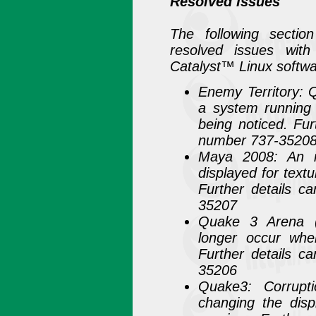
Resolved Issues
The following section
resolved issues with
Catalyst™ Linux softwa
Enemy Territory: 
a system running 
being noticed. Fur
number 737-3520
Maya 2008: An i
displayed for text
Further details c
35207
Quake 3 Arena (
longer occur whe
Further details c
35206
Quake3: Corrupt
changing the disp