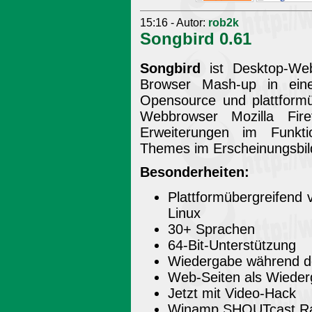
15:16 - Autor:
rob2k
Songbird 0.61
Songbird
ist Desktop-Web
Browser Mash-up in eine
Opensource und plattformü
Webbrowser Mozilla Fir
Erweiterungen im Funkti
Themes im Erscheinungsbild
Besonderheiten:
Plattformübergreifend
Linux
30+ Sprachen
64-Bit-Unterstützung
Wiedergabe während d
Web-Seiten als Wieder
Jetzt mit Video-Hack
Winamp SHOUTcast R