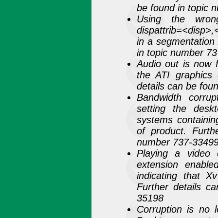
be found in topic
Using the wrong
dispattrib=<disp>,
in a segmentation 
in topic number 7
Audio out is now fu
the ATI graphics 
details can be fou
Bandwidth corrup
setting the desk
systems containi
of product. Furth
number 737-3349
Playing a video 
extension enable
indicating that X
Further details c
35198
Corruption is no 