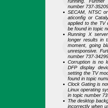
running. Further
number 737-3520
SECAM, NTSC or 
aticonfig or Cata
applied to the TV 
be found in topic
Running X serve
longer results in 
moment, going bl
unresponsive. Furt
number 737-3429
Corruption is no 
DFP display devi
setting the TV mod
found in topic nu
Clock Gating is n
Linux operating sy
in topic number 7
The desktop backgr
incorrectly when u