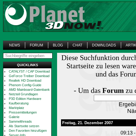
NEWS
FORUM
BLOG
CHAT
DOWNLOADS
ARTI
Diese Suchfunktion durch
Startseite zu lesen wa
QUICKLINKS
CATALYST / CAP Download
und das Forum
GeForce-Treiber Download
Realtek HD Download
Phenom Config-Guide
- Um das
Forum
zu 
AMD Mainboard-Datenbank
Netzteil Grundlagen
P3D Edition Hardware
Ergebi
Kaufberatung
Marktplatz
Näc
Pressemitteilungen
Galerie
Sammelthreads
Freitag, 21. Dezember 2007
Als Startseite setzen
Den Favoriten hinzufügen
09:13 -
Server-Info