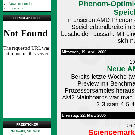
Phenom-Optimie
News einsenden
Impressum
Speic
FORUM AKTUELL
In unseren AMD Phenom-R
Speicherbandbreite im 
bescheiden aussah. Mit ein
sich nu
Mittwoch, 19. April 2006
19
Neue A
Bereits letzte Woche (w
Preview mit Benchma
Prozessorsamples herausg
AM2 Mainboards war man n
3-3 statt 4-5-4
Dienstag, 22. März 2005
PREISTICKER
09:
Sciencemark
Hardware, Software, ...