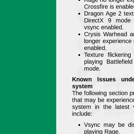
Crossfire is enable
Dragon Age 2 textu
DirectX 9 mode i
vsync enabled.
Crysis Warhead a
longer experience
enabled.
Texture flickerin
playing Battlefi
mode.
Known Issues unde
system
The following section 
that may be experienc
system in the latest
include:
Vsync may be dis
playing Rage.