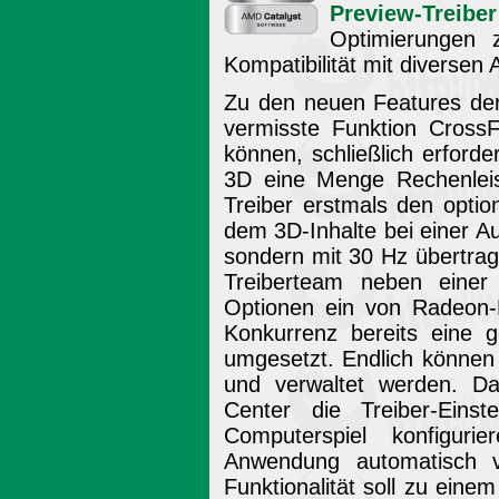
Preview-Treiber
Optimierungen z
Kompatibilität mit diverse
Zu den neuen Features der
vermisste Funktion CrossF
können, schließlich erforde
3D eine Menge Rechenlei
Treiber erstmals den opti
dem 3D-Inhalte bei einer A
sondern mit 30 Hz übertra
Treiberteam neben einer
Optionen ein von Radeon-B
Konkurrenz bereits eine g
umgesetzt. Endlich können 
und verwaltet werden. Da
Center die Treiber-Einst
Computerspiel konfigur
Anwendung automatisch v
Funktionalität soll zu ein