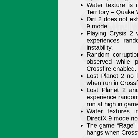
Water texture is 
Territory – Quake
Dirt 2 does not exh
9 mode.
Playing Crysis 2 
experiences rand
instability.
Random corruption
observed while 
Crossfire enabled.
Lost Planet 2 no 
when run in Cross
Lost Planet 2 a
experience rando
run at high in game
Water textures i
DirectX 9 mode no
The game “Rage” n
hangs when Crossfi