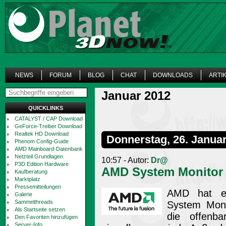
NEWS
FORUM
BLOG
CHAT
DOWNLOADS
ARTI
Januar 2012
QUICKLINKS
CATALYST / CAP Download
GeForce-Treiber Download
Realtek HD Download
Donnerstag, 26. Janua
Phenom Config-Guide
AMD Mainboard-Datenbank
Netzteil Grundlagen
10:57 - Autor:
Dr@
P3D Edition Hardware
AMD System Monitor V
Kaufberatung
Marktplatz
Pressemitteilungen
AMD hat ei
Galerie
Sammelthreads
System Moni
Als Startseite setzen
die offenba
Den Favoriten hinzufügen
Server-Info