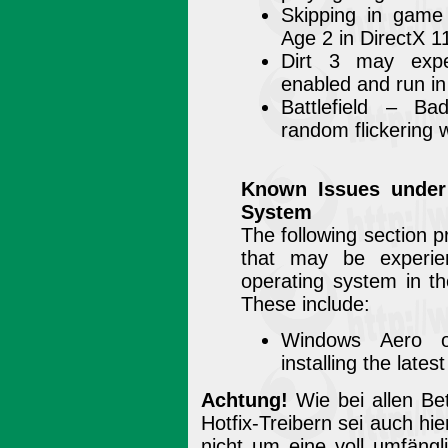
Skipping in game 
Age 2 in DirectX 1
Dirt 3 may exper
enabled and run i
Battlefield – 
random flickering 
Known Issues under
System
The following section 
that may be experie
operating system in th
These include:
Windows Aero o
installing the latest
Achtung!
Wie bei allen Be
Hotfix-Treibern sei auch hi
nicht um eine voll umfängl