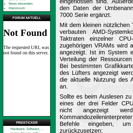
eingeflossen sind. Außerd
News einsenden
den Daten der Umbenann
Impressum
7000 Serie ergänzt.
FORUM AKTUELL
Mit dem kleinen nützlichen 
verbauten AMD-Systemk
Taktraten einzelner C
zugehörigen VRAMs wird a
angezeigt. Ist im System 
Verteilung der Ressource
Bei bestimmten Grafikkart
des Lüfters angezeigt wer
die aktuelle Nutzung des A
an.
Sollte es beim Auslesen zu
eines der drei Felder CPU
nicht angezeigt we
Kommandozeileninterpreter 
Befehle eingeben, u
PREISTICKER
Hardware, Software, ...
zurückzusetzen: