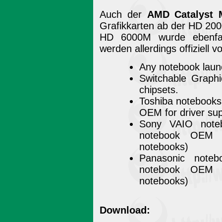
Auch der
AMD Catalyst M
Grafikkarten ab der HD 20
HD 6000M wurde ebenfall
werden allerdings offiziell 
Any notebook launc
Switchable Graphi
chipsets.
Toshiba notebooks
OEM for driver sup
Sony VAIO noteb
notebook OEM f
notebooks)
Panasonic noteb
notebook OEM f
notebooks)
Download: