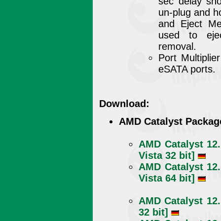
sec delay sh
un-plug and h
and Eject Me
used to ej
removal.
Port Multiplie
eSATA ports.
Download:
AMD Catalyst Packag
AMD Catalyst 12.
Vista 32 bit]
AMD Catalyst 12.
Vista 64 bit]
AMD Catalyst 12
32 bit]