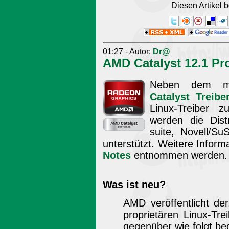
Diesen Artikel
01:27 - Autor:
Dr@
AMD Catalyst 12.1 Pro
Neben dem mon
Catalyst Treibe
Linux-Treiber z
werden die Dist
suite, Novell/Su
unterstützt. Weitere Inform
Notes
entnommen werden.
Was ist neu?
AMD veröffentlicht de
proprietären Linux-Tr
gegenüber wie folgt be