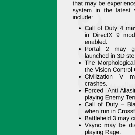
that may be experienc
system in the latest
include:
Call of Duty 4 ma
in DirectX 9 mod
enabled.
Portal 2 may g
launched in 3D st
The Morphological 
the Vision Control 
Civilization V
crashes.
Forced Anti-Alia
playing Enemy Ter
Call of Duty – B
when run in Cross
Battlefield 3 may c
Vsync may be dis
playing Rage.