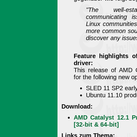
"The well-est
communicating is
Linux communities
more common sourc
discover any issue
Feature highlights 
driver:
This release of AMD C
for the following new o
SLED 11 SP2 early
Ubuntu 11.10 produ
Download:
AMD Catalyst 12.1 Pr
[32-bit & 64-bit]
Links zum Thema: