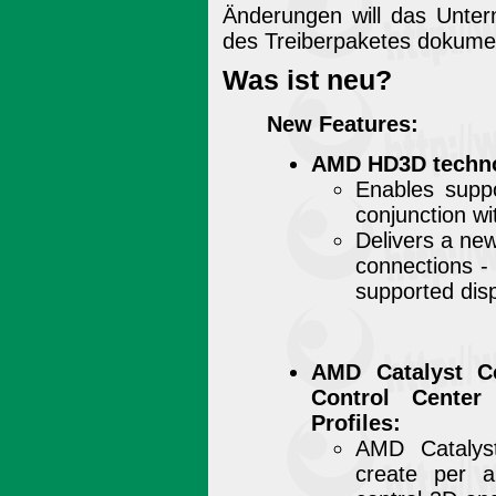
Änderungen will das Unter
des Treiberpaketes dokume
Was ist neu?
New Features:
AMD HD3D techno
Enables supp
conjunction w
Delivers a n
connections -
supported dis
AMD Catalyst Co
Control Center
Profiles:
AMD Catalyst
create per ap