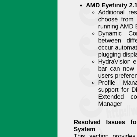
AMD Eyefinity 2.
Additional r
choose from 
running AMD E
Dynamic Con
between diffe
occur automati
plugging displ
HydraVision 
bar can now 
users prefere
Profile Man
support for D
Extended con
Manager
Resolved Issues f
System
This section provide