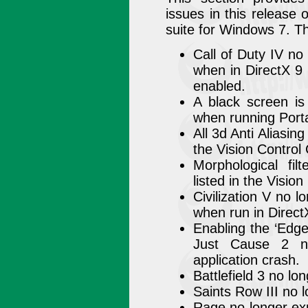
issues in this release
suite for Windows 7. T
Call of Duty IV no
when in DirectX 9 
enabled.
A black screen is
when running Port
All 3d Anti Aliasing
the Vision Control 
Morphological fil
listed in the Visio
Civilization V no 
when run in Direc
Enabling the ‘Edge 
Just Cause 2 n
application crash.
Battlefield 3 no l
Saints Row III no
Rage no longer ex