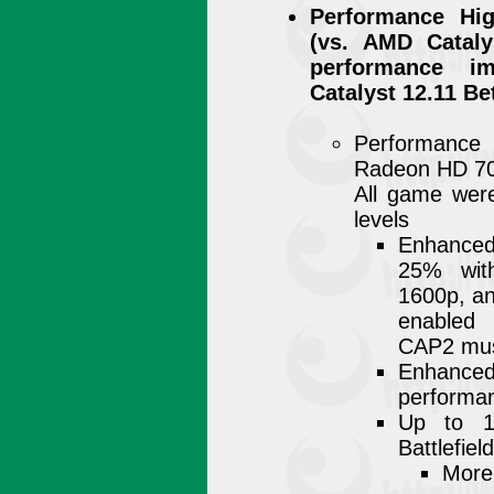
Performance Hig
(vs. AMD Cataly
performance i
Catalyst 12.11 Be
Performance
Radeon HD 70
All game were
levels
Enhanced
25% wi
1600p, a
enabled
CAP2 must
Enhanc
performan
Up to 1
Battlefiel
More