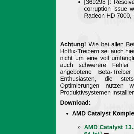
[369298 ]: Resolv
corruption issue 
Radeon HD 7000, 
Achtung!
Wie bei allen Be
Hotfix-Treibern sei auch hi
nicht um eine voll umfängl
auch schwerere Fehler 
angebotene Beta-Treiber
Enthusiasten, die ste
Optimierungen nutzen wo
Produktivsystemen installie
Download:
AMD Catalyst Komple
AMD Catalyst 13.2
64 bit]