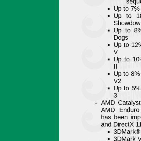
sequ
Up to 7%
Up to 1
Showdow
Up to 8%
Dogs
Up to 12%
V
Up to 10
II
Up to 8% 
V2
Up to 5%
3
AMD Catalyst
AMD Enduro t
has been imp
and DirectX 11
3DMark® 
3DMark V