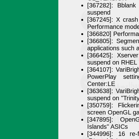
[367282]: Bblank
suspend
[367245]: X cras
Performance mode
[366820] Performa
[366805]: Segmen
applications suc
[366425]: Xserve
suspend on RHEL 
[364107]: VariBri
PowerPlay sett
Center:LE
[363638]: VariBrig
suspend on "Trinit
[350759]: Flicke
screen OpenGL ga
[347895]: Open
Islands" ASICs
[344996]: 16 re