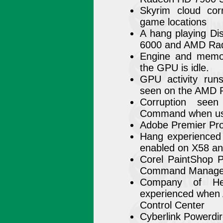
Skyrim cloud corr
game locations
A hang playing D
6000 and AMD Rad
Engine and memor
the GPU is idle.
GPU activity run
seen on the AMD 
Corruption see
Command when usi
Adobe Premier Pro
Hang experienced 
enabled on X58 an
Corel PaintShop Pr
Command Manager
Company of Her
experienced when 
Control Center
Cyberlink Powerdir