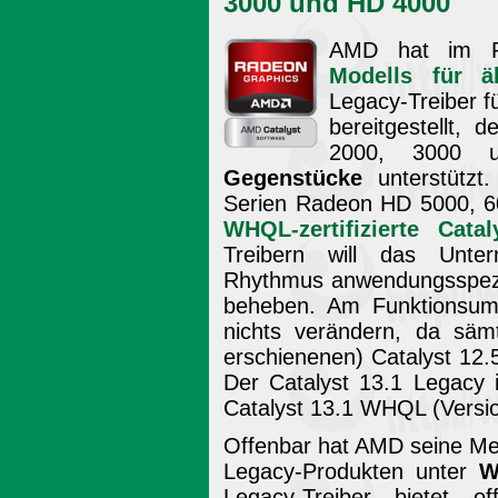
3000 und HD 4000
AMD hat im 
Modells für ä
Legacy-Treiber 
bereitgestellt,
2000, 3000
Gegenstücke
unterstützt
Serien Radeon HD 5000, 60
WHQL-zertifizierte Catal
Treibern will das Unter
Rhythmus anwendungsspezif
beheben. Am Funktionsumf
nichts verändern, da sämt
erschienenen) Catalyst 12.
Der Catalyst 13.1 Legacy
Catalyst 13.1 WHQL (Versi
Offenbar hat AMD seine Me
Legacy-Produkten unter
W
Legacy-Treiber bietet off