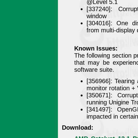
@Level 5.1
[337240]: Corru
window
[304016]: One di
from multi-display
Known Issues:
The following section 
that may be experien
software suite.
[356966]: Tearing 
monitor rotation +
[350671]: Corru
running Unigine Tr
[341497]: Open
impacted in certain
Download: