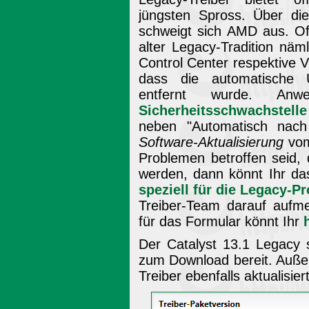
jüngsten Spross. Über di
schweigt sich AMD aus. Off
alter Legacy-Tradition nämli
Control Center respektive V
dass die automatische U
entfernt wurde. An
Sicherheitsschwachstelle
neben "Automatisch nach
Software-Aktualisierung
vom
Problemen betroffen seid,
werden, dann könnt Ihr das
speziell für die Legacy-P
Treiber-Team darauf aufme
für das Formular könnt Ihr
Der Catalyst 13.1 Legacy 
zum Download bereit. Auße
Treiber ebenfalls aktualisiert