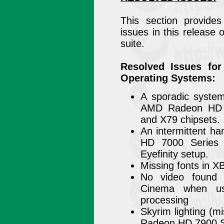
This section provide
issues in this release
suite.
Resolved Issues fo
Operating Systems:
A sporadic system
AMD Radeon HD 
and X79 chipsets.
An intermittent h
HD 7000 Series
Eyefinity setup.
Missing fonts in 
No video found 
Cinema when usi
processing
Skyrim lighting (m
Radeon HD 7900 S