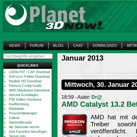
NEWS
FORUM
BLOG
CHAT
DOWNLOADS
ARTI
Januar 2013
QUICKLINKS
CATALYST / CAP Download
GeForce-Treiber Download
Realtek HD Download
Mittwoch, 30. Januar 2
Phenom Config-Guide
AMD Mainboard-Datenbank
Netzteil Grundlagen
18:59 - Autor:
Dr@
P3D Edition Hardware
AMD Catalyst 13.2 Be
Kaufberatung
Marktplatz
Pressemitteilungen
AMD hat mit de
Galerie
Sammelthreads
Treiber sowo
Als Startseite setzen
veröffentlicht
Den Favoriten hinzufügen
Server-Info