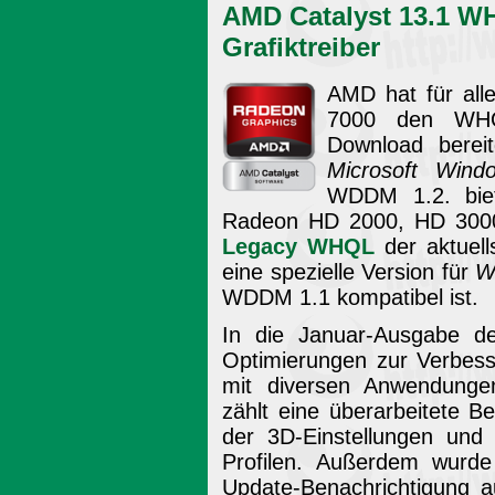
AMD Catalyst 13.1 W
Grafiktreiber
AMD hat für al
7000 den WHQL-
Download bereit
Microsoft Wind
WDDM 1.2. biet
Radeon HD 2000, HD 300
Legacy WHQL
der aktuell
eine spezielle Version für
W
WDDM 1.1 kompatibel ist.
In die Januar-Ausgabe d
Optimierungen zur Verbesse
mit diversen Anwendunge
zählt eine überarbeitete Be
der 3D-Einstellungen und 
Profilen. Außerdem wurd
Update-Benachrichtigung a