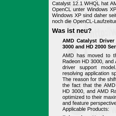
Catalyst 12.1 WHQL hat AM
OpenCL unter Windows XP e
Windows XP sind daher se
noch die OpenCL-Laufzeitu
Was ist neu?
AMD Catalyst Drive
3000 and HD 2000 Ser
AMD has moved to 
Radeon HD 3000, and
driver support mode
resolving application s
The reason for the shift
the fact that the A
HD 3000, and AMD Ra
optimized to their max
and feature perspective
Applicable Products: