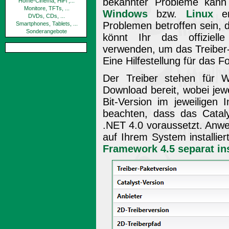
bekannter Probleme kan
Home-Cinema, HiFi ,...
Monitore, TFTs, ...
Windows
bzw.
Linux
en
DVDs, CDs, ...
Problemen betroffen sein, d
Smartphones, Tablets, ...
Sonderangebote
könnt Ihr das offiziel
verwenden, um das Treibe
Eine Hilfestellung für das 
Der Treiber stehen für 
Download bereit, wobei jewe
Bit-Version im jeweiligen 
beachten, dass das Cataly
.NET 4.0 voraussetzt. Anwe
auf Ihrem System installie
Framework 4.5 separat ins