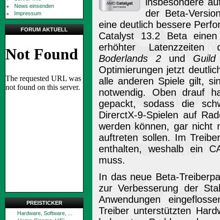
insbesondere au
News einsenden
der Beta-Versi
Impressum
eine deutlich bessere Perfo
FORUM AKTUELL
Catalyst 13.2 Beta einen
erhöhter Latenzzeiten
Boderlands 2
und
Guil
Optimierungen jetzt deutlic
alle anderen Spiele gilt, s
notwendig. Oben drauf h
gepackt, sodass die schw
DirerctX-9-Spielen auf Ra
werden können, gar nicht 
auftreten sollen. Im Treiber
enthalten, weshalb ein CA
muss.
In das neue Beta-Treiberp
zur Verbesserung der Stabi
Anwendungen eingeflosse
PREISTICKER
Treiber unterstützten Har
Hardware, Software, ...