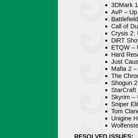
3DMark 1
AvP – Up
Battlefie
Call of D
Crysis 2:
DiRT Sho
ETQW – 
Hard Res
Just Cau
Mafia 2 –
The Chron
Shogun 2
StarCraft
Skyrim –
Sniper El
Tom Clan
Unigine 
Wolfenste
RESOLVED ISSUES: