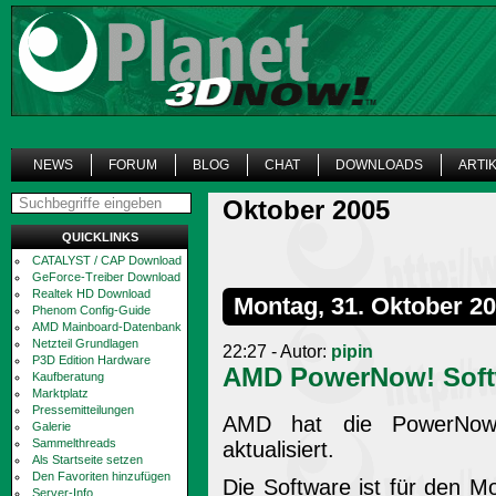
NEWS
FORUM
BLOG
CHAT
DOWNLOADS
ARTI
Oktober 2005
QUICKLINKS
CATALYST / CAP Download
GeForce-Treiber Download
Realtek HD Download
Montag, 31. Oktober 2
Phenom Config-Guide
AMD Mainboard-Datenbank
Netzteil Grundlagen
22:27 - Autor:
pipin
P3D Edition Hardware
AMD PowerNow! Softw
Kaufberatung
Marktplatz
Pressemitteilungen
AMD hat die PowerNow!
Galerie
Sammelthreads
aktualisiert.
Als Startseite setzen
Den Favoriten hinzufügen
Die Software ist für den M
Server-Info