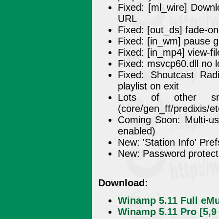
Fixed: [ml_wire] Downl
URL
Fixed: [out_ds] fade-on
Fixed: [in_wm] pause gl
Fixed: [in_mp4] view-fil
Fixed: msvcp60.dll no l
Fixed: Shoutcast Ra
playlist on exit
Lots of other sma
(core/gen_ff/predixis/et
Coming Soon: Multi-use
enabled)
New: 'Station Info' Pre
New: Password protecti
Download:
Winamp 5.11 Full eMu
Winamp 5.11 Pro [5,9