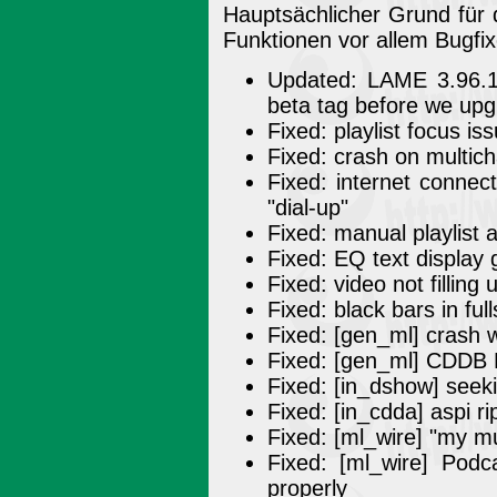
Hauptsächlicher Grund für
Funktionen vor allem Bugfix
Updated: LAME 3.96.1 (
beta tag before we upg
Fixed: playlist focus iss
Fixed: crash on multic
Fixed: internet connec
"dial-up"
Fixed: manual playlist
Fixed: EQ text display g
Fixed: video not filling
Fixed: black bars in ful
Fixed: [gen_ml] crash w
Fixed: [gen_ml] CDDB D
Fixed: [in_dshow] seeki
Fixed: [in_cdda] aspi r
Fixed: [ml_wire] "my mu
Fixed: [ml_wire] Podc
properly