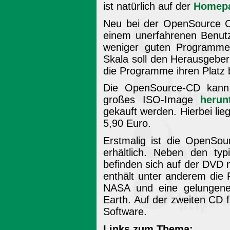
ist natürlich auf der
Homepa
Neu bei der OpenSource CD
einem unerfahrenen Benutz
weniger guten Programmen
Skala soll den Herausgebe
die Programme ihren Platz b
Die OpenSource-CD kann 
großes ISO-Image
herun
gekauft werden. Hierbei lie
5,90 Euro.
Erstmalig ist die OpenSo
erhältlich. Neben den t
befinden sich auf der DVD n
enthält unter anderem die
NASA und eine gelungene
Earth. Auf der zweiten CD
Software.
Links zum Thema: