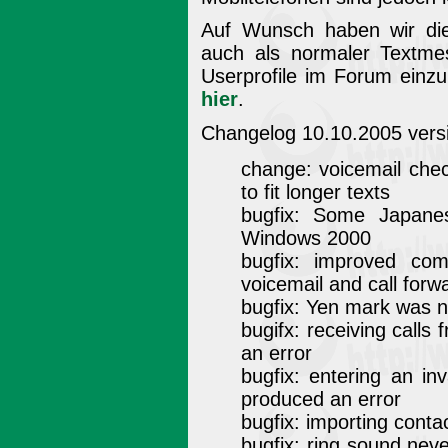
Auf Wunsch haben wir die
auch als normaler Textme
Userprofile im Forum einzu
hier
.
Changelog 10.10.2005 versi
change: voicemail che
to fit longer texts
bugfix: Some Japanes
Windows 2000
bugfix: improved com
voicemail and call forwa
bugfix: Yen mark was no
bugifx: receiving calls
an error
bugfix: entering an in
produced an error
bugfix: importing conta
bugfix: ring sound neve