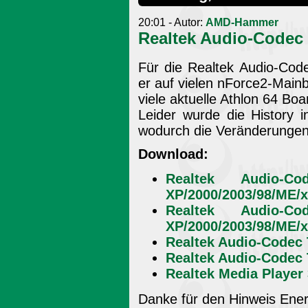
20:01 - Autor:
AMD-Hammer
Realtek Audio-Codec 
Für die Realtek Audio-Cod
er auf vielen nForce2-Main
viele aktuelle Athlon 64 Boa
Leider wurde die History i
wodurch die Veränderungen 
Download:
Realtek Audio-C
XP/2000/2003/98/ME/x
Realtek Audio-C
XP/2000/2003/98/ME/x
Realtek Audio-Codec 
Realtek Audio-Codec 
Realtek Media Player 
Danke für den Hinweis Ene