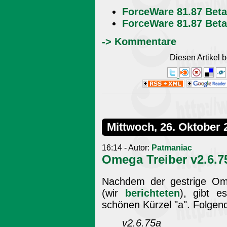
ForceWare 81.87 Beta
ForceWare 81.87 Beta
-> Kommentare
Diesen Artikel
Mittwoch, 26. Oktober 
16:14 - Autor:
Patmaniac
Omega Treiber v2.6.75
Nachdem der gestrige Ome
(wir
berichteten
), gibt e
schönen Kürzel "a". Folg
v2.6.75a