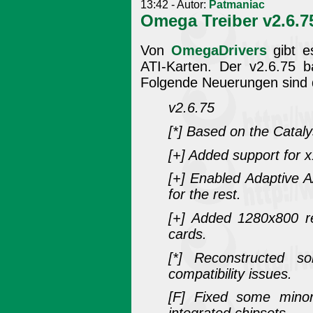
13:42 - Autor:
Patmaniac
Omega Treiber v2.6.75
Von
OmegaDrivers
gibt e
ATI-Karten. Der v2.6.75 b
Folgende Neuerungen sind 
v2.6.75
[*] Based on the Cataly
[+] Added support for 
[+] Enabled Adaptive A
for the rest.
[+] Added 1280x800 re
cards.
[*] Reconstructed s
compatibility issues.
[F] Fixed some minor 