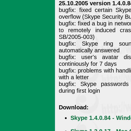
25.10.2005 version 1.4.0.8
bugfix: fixed certain Skyp
overflow (Skype Security B
bugfix: fixed a bug in netw
to remotely induced cra
SB/2005-003)
bugfix: Skype ring so
automatically answered
bugfix: user's avatar d
continiously for 7 days
bugfix: problems with handl
with a letter
bugfix: Skype passwords
during first login
Download:
Skype 1.4.0.84 - Win