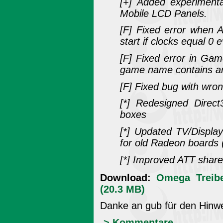
[+] Added experimenta
Mobile LCD Panels.
[F] Fixed error when A
start if clocks equal 0 
[F] Fixed error in Gam
game name contains a
[F] Fixed bug with wro
[*] Redesigned Direc
boxes
[*] Updated TV/Displa
for old Radeon boards 
[*] Improved ATT shar
Download:
Omega Treibe
(20.3 MB)
Danke an gub für den Hinw
-> Kommentare