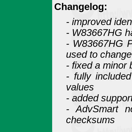
Changelog:
- improved ide
- W83667HG ha
- W83667HG P
used to change
- fixed a mino
- fully inclu
values
- added suppor
- AdvSmart n
checksums