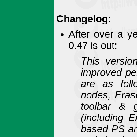
Changelog:
After over a y
0.47 is out:
This versio
improved pe
are as foll
nodes, Eras
toolbar & g
(including 
based PS an