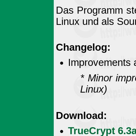
Das Programm ste
Linux und als Sou
Changelog:
Improvements a
* Minor imp
Linux)
Download:
TrueCrypt 6.3