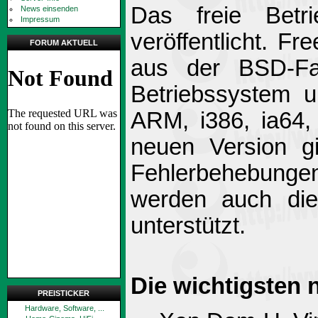
Das freie Betr
News einsenden
Impressum
veröffentlicht. 
FORUM AKTUELL
aus der BSD-Fa
Betriebssystem u
ARM, i386, ia64,
neuen Version g
Fehlerbehebungen
werden auch di
unterstützt.
Die wichtigsten 
PREISTICKER
Hardware, Software, ...