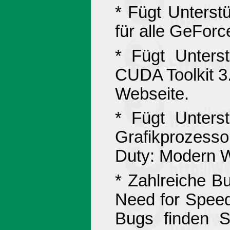
* Fügt Unters
für alle GeForc
* Fügt Unters
CUDA Toolkit 3.
Webseite.
* Fügt Unters
Grafikprozessor
Duty: Modern W
* Zahlreiche B
Need for Speed
Bugs finden S