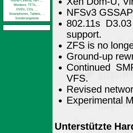
Xen Dom-U, Virt
Home-Cinema, HiFi ,...
Monitore, TFTs, ...
NFSv3 GSSAPI s
DVDs, CDs, ...
Smartphones, Tablets, ...
Sonderangebote
802.11s D3.03
support.
ZFS is no longe
Ground-up rewri
Continued SMP
VFS.
Revised networ
Experimental M
Unterstützte Har