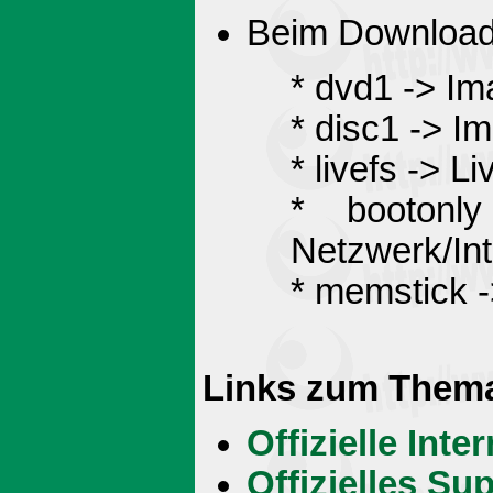
Beim Download 
* dvd1 -> Im
* disc1 -> 
* livefs -> L
* bootonl
Netzwerk/Int
* memstick -
Links zum Them
Offizielle Int
Offizielles S