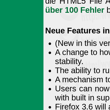
die HTML5 File A
über 100 Fehler
b
Neue Features in 
(New in this ve
A change to how
stability.
The ability to 
A mechanism to 
Users can now 
with built in su
Firefox 3.6 will