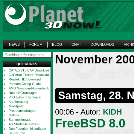
NEWS
FORUM
BLOG
CHAT
DOWNLOADS
ARTI
November 20
QUICKLINKS
CATALYST / CAP Download
GeForce-Treiber Download
Realtek HD Download
Phenom Config-Guide
AMD Mainboard-Datenbank
Samstag, 28. 
Netzteil Grundlagen
P3D Edition Hardware
Kaufberatung
Marktplatz
00:06 - Autor:
KIDH
Pressemitteilungen
Galerie
FreeBSD 8.0
Sammelthreads
Als Startseite setzen
Den Favoriten hinzufügen
Server-Info