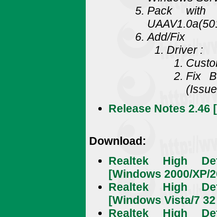
Pack with M
UAAV1.0a(50
Add/Fix
Driver :
Custo
Fix 
(Issu
Release Notes 2.46 [.
Download:
Realtek High Def
[Windows 2000/XP/20
Realtek High Def
[Windows Vista/7 32 
Realtek High Def