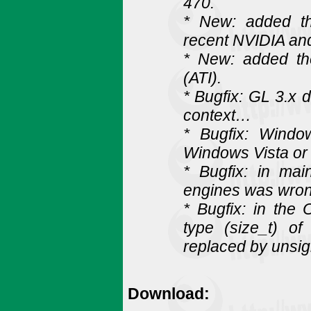
470.
* New: added th
recent NVIDIA and
* New: added t
(ATI).
* Bugfix: GL 3.x 
context…
* Bugfix: Windo
Windows Vista or
* Bugfix: in ma
engines was wron
* Bugfix: in the
type (size_t) o
replaced by unsig
Download: