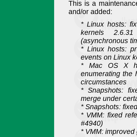
This is a maintenance
and/or added:
* Linux hosts: fi
kernels 2.6.3
(asynchronous ti
* Linux hosts: p
events on Linux k
* Mac OS X ho
enumerating the h
circumstances
* Snapshots: fix
merge under cert
* Snapshots: fix
* VMM: fixed ref
#4940)
* VMM: improved g