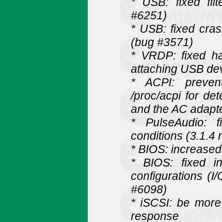
* USB: fixed fil
#6251)
* USB: fixed cra
(bug #3571)
* VRDP: fixed h
attaching USB de
* ACPI: preven
/proc/acpi for det
and the AC adapte
* PulseAudio: f
conditions (3.1.4
* BIOS: increased
* BIOS: fixed in
configurations (
#6098)
* iSCSI: be mor
response