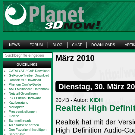
NEWS
FORUM
BLOG
CHAT
DOWNLOADS
ARTI
März 2010
QUICKLINKS
CATALYST / CAP Download
GeForce-Treiber Download
Realtek HD Download
Dienstag, 30. März 2
Phenom Config-Guide
AMD Mainboard-Datenbank
Netzteil Grundlagen
P3D Edition Hardware
20:43 - Autor:
KIDH
Kaufberatung
Realtek High Defini
Marktplatz
Pressemitteilungen
Galerie
Realtek hat mit der Vers
Sammelthreads
Als Startseite setzen
High Definition Audio-Co
Den Favoriten hinzufügen
Server-Info