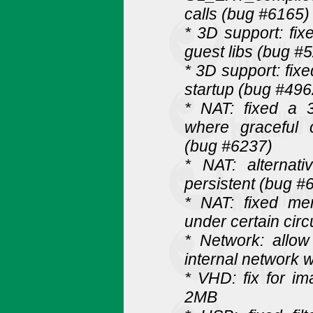
calls (bug #6165)
* 3D support: fix
guest libs (bug #
* 3D support: fi
startup (bug #496
* NAT: fixed a 
where graceful 
(bug #6237)
* NAT: alternat
persistent (bug #
* NAT: fixed mem
under certain cir
* Network: allow
internal network 
* VHD: fix for im
2MB