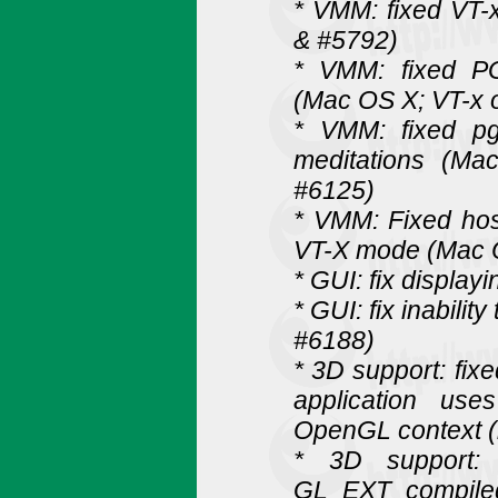
* VMM: fixed VT-
& #5792)
* VMM: fixed P
(Mac OS X; VT-x 
* VMM: fixed p
meditations (M
#6125)
* VMM: Fixed hos
VT-X mode (Mac O
* GUI: fix displa
* GUI: fix inabili
#6188)
* 3D support: fix
application us
OpenGL context 
* 3D support:
GL_EXT_compile