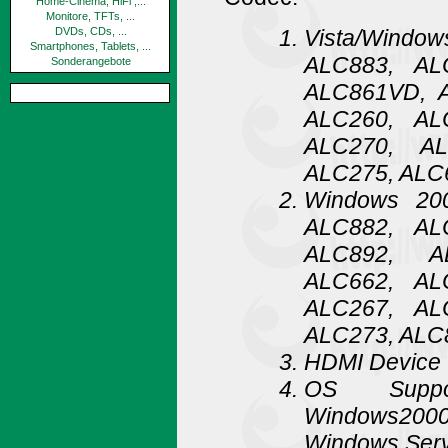
Home-Cinema, HiFi ,...
Monitore, TFTs, ...
Vista/Wind
DVDs, CDs, ...
Smartphones, Tablets, ...
ALC883, AL
Sonderangebote
ALC861VD, A
ALC260, AL
ALC270, AL
ALC275, ALC
Windows 20
ALC882, AL
ALC892, A
ALC662, AL
ALC267, AL
ALC273, ALC
HDMI Device 
OS Suppor
Windows200
Windows Serv