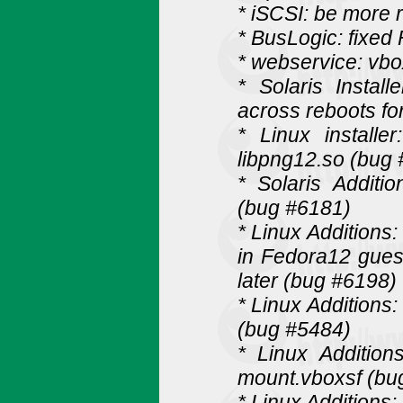
* iSCSI: be more 
* BusLogic: fixe
* webservice: vb
* Solaris Install
across reboots fo
* Linux install
libpng12.so (bug
* Solaris Additio
(bug #6181)
* Linux Additions:
in Fedora12 guest
later (bug #6198)
* Linux Additions
(bug #5484)
* Linux Addition
mount.vboxsf (bu
* Linux Additions