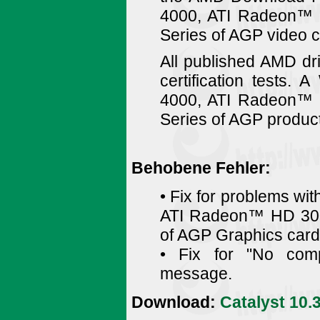
4000, ATI Radeon™
Series of AGP video c
All published AMD d
certification tests
4000, ATI Radeon™
Series of AGP products
Behobene Fehler:
• Fix for problems w
ATI Radeon™ HD 300
of AGP Graphics card
• Fix for "No comp
message.
Download:
Catalyst 10.