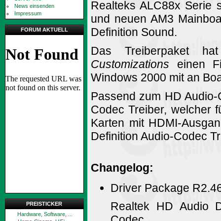
Realteks ALC88x Serie s
News einsenden
Impressum
und neuen AM3 Mainboar
Definition Sound.
FORUM AKTUELL
Das Treiberpaket ha
Customizations
einen F
Windows 2000 mit an Boa
Passend zum HD Audio-C
Codec Treiber, welcher
Karten mit HDMI-Ausgang
Definition Audio-Codec Tre
Changelog:
Driver Package R2.4
Realtek HD Audio D
PREISTICKER
Hardware, Software, ...
Codec.