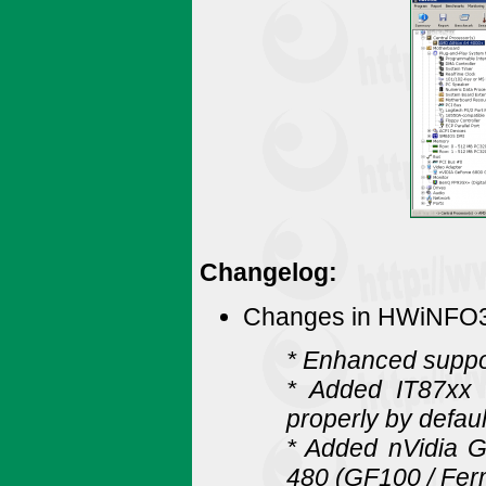
Changelog:
Changes in HWiNFO32
* Enhanced suppor
* Added IT87xx f
properly by defaul
* Added nVidia
480 (GF100 / Ferm