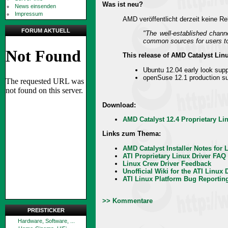
Was ist neu?
News einsenden
Impressum
AMD veröffentlicht derzeit keine R
FORUM AKTUELL
"The well-established chan
common sources for users to
This release of AMD Catalyst Lin
Ubuntu 12.04 early look supp
openSuse 12.1 production s
Download:
AMD Catalyst 12.4 Proprietary Linu
Links zum Thema:
AMD Catalyst Installer Notes for 
ATI Proprietary Linux Driver FAQ
Linux Crew Driver Feedback
Unofficial Wiki for the ATI Linux 
ATI Linux Platform Bug Reportin
>> Kommentare
PREISTICKER
Hardware, Software, ...