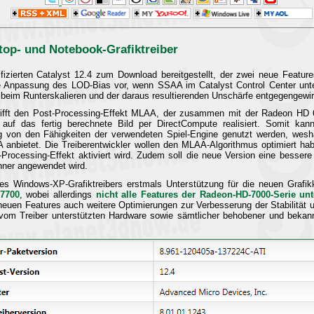
op- und Notebook-Grafiktreiber
zierten Catalyst 12.4 zum Download bereitgestellt, der zwei neue Feature
e Anpassung des LOD-Bias vor, wenn SSAA im Catalyst Control Center unter 
n beim Runterskalieren und der daraus resultierenden Unschärfe entgegengewir
ifft den Post-Processing-Effekt MLAA, der zusammen mit der Radeon HD 68
 auf das fertig berechnete Bild per DirectCompute realisiert. Somit kann 
 von den Fähigkeiten der verwendeten Spiel-Engine genutzt werden, wesha
A anbietet. Die Treiberentwickler wollen den MLAA-Algorithmus optimiert hab
rocessing-Effekt aktiviert wird. Zudem soll die neue Version eine bessere Bi
hner angewendet wird.
des Windows-XP-Grafiktreibers erstmals Unterstützung für die neuen Grafik
7700
, wobei allerdings
nicht alle Features der Radeon-HD-7000-Serie unt
uen Features auch weitere Optimierungen zur Verbesserung der Stabilität 
er vom Treiber unterstützten Hardware sowie sämtlicher behobener und bek