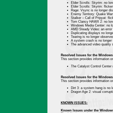
Elder Scrolls: Skyrim: no l
Elder Scrolls: Skyrim: flicke
Rage: Vsync is no longer dis
Enemy Territory: Quake War
Stalker – Call of Pripyat: fli
Tom Clancy HAWX 2: no long
Windows Media Center: no lo
AMD Steady Video: an error 
Duplicating displays no long
Tearing is no longer observed
A system crash is no longer 
The advanced video quality s
Resolved Issues for the Windows
This section provides information o
The Catalyst Control Center
Resolved Issues for the Windows
This section provides information o
Dirt 3: a system hang is no
Dragon Age 2: visual corrupt
KNOWN ISSUES:
Known Issues under the Windows