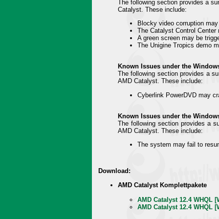
The following section provides a s
Catalyst. These include:
Blocky video corruption ma
The Catalyst Control Center 
A green screen may be trigg
The Unigine Tropics demo m
Known Issues under the Windows
The following section provides a s
AMD Catalyst. These include:
Cyberlink PowerDVD may cra
Known Issues under the Window
The following section provides a 
AMD Catalyst. These include:
The system may fail to resu
Download:
AMD Catalyst Komplettpakete
AMD Catalyst 12.4 WHQL [W
AMD Catalyst 12.4 WHQL [W