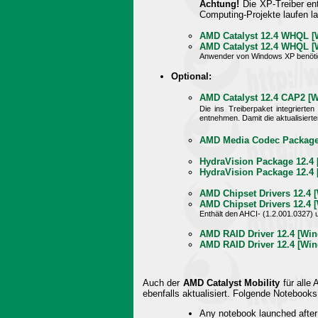
Achtung!
Die XP-Treiber en
Computing-Projekte laufen la
AMD Catalyst 12.4 WHQL [
AMD Catalyst 12.4 WHQL [
Anwender von Windows XP benöt
Optional:
AMD Catalyst 12.4 CAP2 [W
Die ins Treiberpaket integrierte
entnehmen. Damit die aktualisierte
AMD Media Codec Package 1
HydraVision Package 12.4 [
HydraVision Package 12.4 
AMD Chipset Drivers 12.4 [
AMD Chipset Drivers 12.4 
Enthält den AHCI- (1.2.001.0327) 
AMD RAID Driver 12.4 [Wind
AMD RAID Driver 12.4 [Win
Auch der
AMD Catalyst Mobility
für alle
ebenfalls aktualisiert. Folgende Notebooks 
Any notebook launched after 