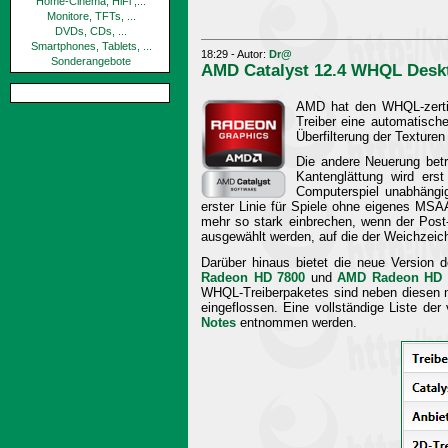
Home-Cinema, HiFi ,...
Monitore, TFTs, ...
DVDs, CDs, ...
Smartphones, Tablets, ...
18:29 - Autor:
Dr@
Sonderangebote
AMD Catalyst 12.4 WHQL Deskt
AMD hat den WHQL-zertifi
Treiber eine automatisch
Überfilterung der Texture
Die andere Neuerung betr
Kantenglättung wird erst
Computerspiel unabhängig
erster Linie für Spiele ohne eigenes MSA
mehr so stark einbrechen, wenn der Post-P
ausgewählt werden, auf die der Weichzeic
Darüber hinaus bietet die neue Version 
Radeon HD 7800
und
AMD Radeon HD 
WHQL-Treiberpaketes sind neben diesen ne
eingeflossen. Eine vollständige Liste d
Notes
entnommen werden.