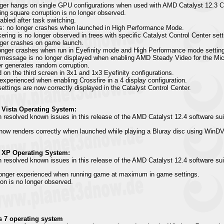
onger hangs on single GPU configurations when used with AMD Catalyst 12.3 
ring square corruption is no longer observed.
abled after task switching.
s: no longer crashes when launched in High Performance Mode.
ckering is no longer observed in trees with specific Catalyst Control Center sett
er crashes on game launch.
nger crashes when run in Eyefinity mode and High Performance mode settin
message is no longer displayed when enabling AMD Steady Video for the Micro
er generates random corruption.
 on the third screen in 3x1 and 1x3 Eyefinity configurations.
experienced when enabling Crossfire in a 4 display configuration.
ettings are now correctly displayed in the Catalyst Control Center.
 Vista Operating System:
n resolved known issues in this release of the AMD Catalyst 12.4 software su
 now renders correctly when launched while playing a Bluray disc using WinD
 XP Operating System:
n resolved known issues in this release of the AMD Catalyst 12.4 software su
 longer experienced when running game at maximum in game settings.
ion is no longer observed.
 7 operating system