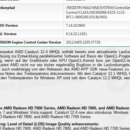
erpaket AMD Catalyst 12.4 WHQL enthält bereits eine aktualisierte Lauf
sung zur Entwicklung parallelisierter Software auf Basis der OpenCL-Program
ng, wenn auf der Grafikkarte oder APU OpenCL-Kernel bzw. per OpenCL-b
 plant AMD nicht nur wie bisher regelmäßig Bugfixes in die Laufzeitumgebu
dern auch unabhängig von den Releases des AMD APP SDK neue Features zu
ease Notes des Treiberpaketes dokumentieren. Mit dem Catalyst 12.1 WHQL
n den Treiberpaketen für Windows XP sind seit dem Catalyst 12.2 WHQL w
he AMD Radeon HD 7900 Series, AMD Radeon HD 7800, and AMD Radeon 
s 7 and Windows Vista support, Catalyst 12.4 now also introduces Windows X
D Radeon HD 7800, and AMD Radeon HD 7700 Series
ing: Level of Detail (LOD) Image Quality enhancements:
MD Radeon HD 7900, AMD Radeon HD 7800, and AMD Radeon HD 7700 Series