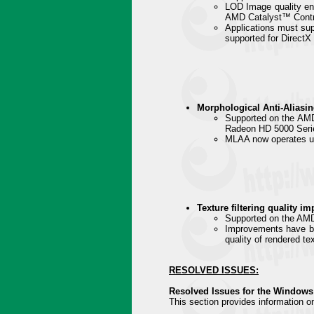
LOD Image quality en
AMD Catalyst™ Contro
Applications must supp
supported for DirectX
Morphological Anti-Aliasi
Supported on the A
Radeon HD 5000 Seri
MLAA now operates up
Texture filtering quality i
Supported on the A
Improvements have bee
quality of rendered t
RESOLVED ISSUES:
Resolved Issues for the Windows
This section provides information o