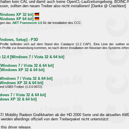
thalten kein CAL und damit auch keine OpenCL-Laufzeitumgebung. BOINC-
ssen, sollten den neuen Treiber also nicht installieren! [Danke @ Crashtest]
Windows XP 32 bit]
Windows XP 64 bit]
igen das
.NET Framework 3.5
für die Installation des CCC.
indows, Setup] - P3D
n Profile befinden sich auf dem Stand des Catalayst 12.2 CAP1. Eine Liste der seither 
n Profile zur Anwendung kommen, ist nach deren Installation ein Neustart des Systems erford
2.4 [Windows 7 / Vista 32 & 64 bit]
Windows 7 / Vista 32 & 64 bit]
[Windows XP 32 & 64 bit]
Windows 7 / Vista 32 & 64 bit]
[Windows XP 32 & 64 bit]
und USB3-Treiber (1.0.0.0072).
ows 7 / Vista 32 & 64 bit]
dows XP 32 & 64 bit]
 ATI Mobility Radeon Grafikkarten ab der HD 2000 Serie und die aktuelle
werden allerdings offiziell von dem Treiberpaket nicht unterstützt:
this driver release.