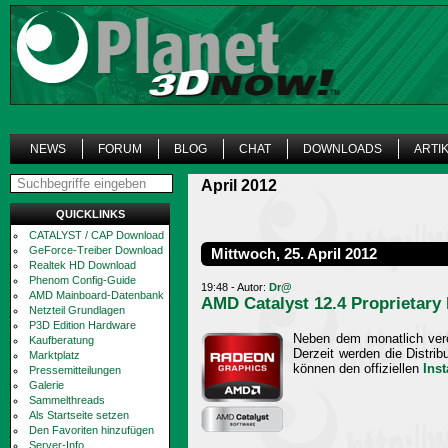
NEWS
FORUM
BLOG
CHAT
DOWNLOADS
ARTI
April 2012
QUICKLINKS
CATALYST / CAP Download
GeForce-Treiber Download
Mittwoch, 25. April 2012
Realtek HD Download
Phenom Config-Guide
19:48 - Autor:
Dr@
AMD Mainboard-Datenbank
AMD Catalyst 12.4 Proprietary 
Netzteil Grundlagen
P3D Edition Hardware
Neben dem monatlich verö
Kaufberatung
Derzeit werden die Distrib
Marktplatz
können den offiziellen
Inst
Pressemitteilungen
Galerie
Sammelthreads
Als Startseite setzen
Den Favoriten hinzufügen
Server-Info