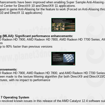
hancements have been improved when enabling Super Sample Anti-Aliasing an
l Center for DirectX® 10 and DirectX® 11 applications.
ort in game Anti-Aliasing for the feature to work (Forced on Anti-Aliasing thr
 10 and DirectX 11 applications)
ng (MLAA): Significant performance enhancements:
MD Radeon HD 7900, AMD Radeon HD 7800, AMD Radeon HD 7700 Series, A
es
 to 80% faster than previous versions
mprovements:
MD Radeon HD 7900, AMD Radeon HD 7800, and AMD Radeon HD 7700 Series
n made to the texture filtering algorithm (for both DirectX9 and DirectX10/D
extures, with no impact to performance
 7 Operating System
n resolved known issues in this release of the AMD Catalyst 12.4 software su