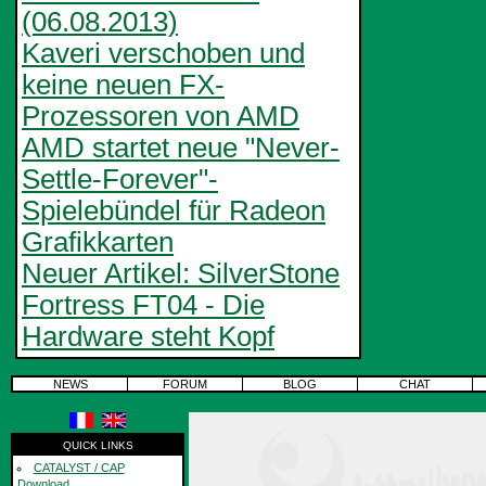
(06.08.2013)
Kaveri verschoben und
keine neuen FX-
Prozessoren von AMD
AMD startet neue "Never-
Settle-Forever"-
Spielebündel für Radeon
Grafikkarten
Neuer Artikel: SilverStone
Fortress FT04 - Die
Hardware steht Kopf
NEWS
FORUM
BLOG
CHAT
QUICK LINKS
CATALYST / CAP
Download