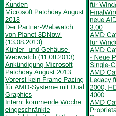
Kunden
für Win
Microsoft Patchday August
FinalWire
2013
neue AI
Der Partner-Webwatch
3.00
von Planet 3DNow!
AMD Cata
(13.08.2013)
für Wind
Kühler- und Gehäuse-
AMD Cat
Webwatch (11.08.2013)
- Neue Pr
Ankündigung Microsoft
Single-
Patchday August 2013
AMD Cata
Vorerst kein Frame Pacing
Legacy 
für AMD-Systeme mit Dual
2000, H
Graphics
4000
Intern: kommende Woche
AMD Cata
eingeschränkte
Propriet