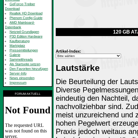
GeForce-Treiber
Download
Realtek HD Download
Phenom Config-Guide
AMD Mainboard-
Datenbank
120 GB ATA
Netzteil Grundlagen
P3D Edition Hardware
Kaufberatung
Marktplatz
Pressemitteilungen
Artikel-Index:
Galerie
Sammelthreads
Als Startseite setzen
Lautstärke
Den Favoriten hinzufügen
Server-Info
News einsenden
Die Beurteilung der Lauts
Impressum
Diverse Pegelmessungen 
FORUM AKTUELL
eindeutig den Nachteil, 
nachvollziehbar sind. Zu
meist unzureichend und 
hohen Pegelwert erzeuge
Praxis jedoch weitaus an