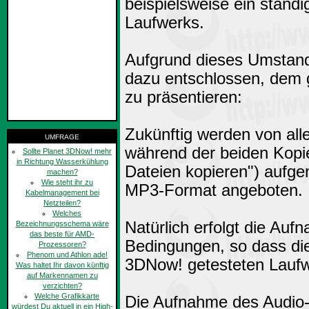
beispielsweise ein ständi
Laufwerks.
Aufgrund dieses Umstand
dazu entschlossen, dem g
zu präsentieren:
Zukünftig werden von all
UMFRAGE
während der beiden Kopie
Sollte Planet 3DNow! mehr
in Richtung Wasserkühlung
Dateien kopieren") auf
machen?
Wie steht ihr zu
MP3-Format angeboten.
Kabelmanagement bei
Netzteilen?
Welches
Natürlich erfolgt die Au
Bezeichnungsschema wäre
das beste für AMD-
Bedingungen, so dass die
Prozessoren?
Phenom und Athlon ade!
3DNow! getesteten Laufw
Was haltet Ihr davon künftig
auf Markennamen zu
verzichten?
Welche Grafikkarte
Die Aufnahme des Audio-Fi
würdest Du aktuell in ein High-