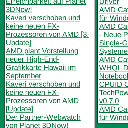
Erreichbarkeit auf Planet
Driver
3DNow!
AMD Cata
Kaveri verschoben und
für Win
keine neuen FX-
AMD Cat
Prozessoren von AMD [3.
- Neue Pr
Update]
Single-
AMD plant Vorstellung
Systeme
neuer High-End-
AMD Cata
Grafikkarte Hawaii im
WHQL De
September
Notebook
Kaveri verschoben und
CPUID C
keine neuen FX-
TechPo
Prozessoren von AMD
v0.7.0
[Update]
AMD Cata
Der Partner-Webwatch
für Wind
von Planet 3DNow!