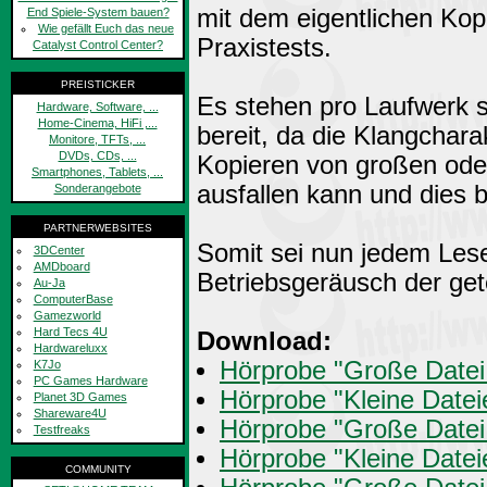
mit dem eigentlichen Kop
End Spiele-System bauen?
Wie gefällt Euch das neue
Praxistests.
Catalyst Control Center?
PREISTICKER
Es stehen pro Laufwerk 
Hardware, Software, ...
Home-Cinema, HiFi ,...
bereit, da die Klangchara
Monitore, TFTs, ...
DVDs, CDs, ...
Kopieren von großen oder
Smartphones, Tablets, ...
ausfallen kann und dies b
Sonderangebote
PARTNERWEBSITES
Somit sei nun jedem Lese
3DCenter
AMDboard
Betriebsgeräusch der get
Au-Ja
ComputerBase
Gamezworld
Hard Tecs 4U
Download:
Hardwareluxx
Hörprobe "Große Datei
K7Jo
PC Games Hardware
Hörprobe "Kleine Date
Planet 3D Games
Shareware4U
Hörprobe "Große Date
Testfreaks
Hörprobe "Kleine Date
COMMUNITY