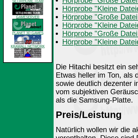
Hörprobe "Große Date
SETI@HOME TEAM
Hörprobe "Kleine Dat
Hörprobe "Große Date
GAMESERVER
Hörprobe "Kleine Date
Hörprobe "Große Datei
PLANET 3D GAMES
Hörprobe "Kleine Date
KRAWALL NETWORK
archiv
Die Hitachi besitzt ein 
Etwas heller im Ton, als 
sowie deutlich dezenter i
vom subjektiven Geräusc
als die Samsung-Platte.
Preis/Leistung
Natürlich wollen wir die a
vorenthalten. Diese sind 