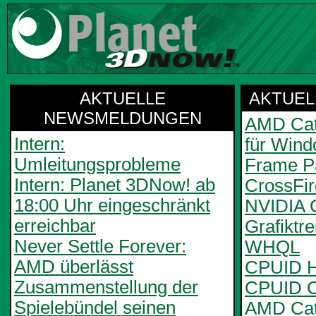
AKTUELLE
AKTUEL
NEWSMELDUNGEN
AMD Cata
Intern:
für Wind
Umleitungsprobleme
Frame Pa
Intern: Planet 3DNow! ab
CrossFi
18:00 Uhr eingeschränkt
NVIDIA 
erreichbar
Grafiktr
Never Settle Forever:
WHQL
AMD überlässt
CPUID H
Zusammenstellung der
CPUID C
Spielebündel seinen
AMD Cata