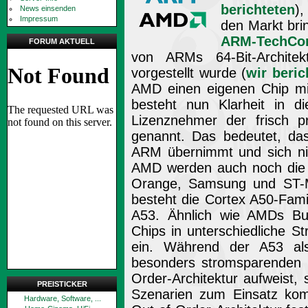
berichteten
)
News einsenden
Impressum
den Markt bri
ARM-TechCo
FORUM AKTUELL
von ARMs 64-Bit-Archite
vorgestellt wurde (
wir beric
AMD einen eigenen Chip mi
besteht nun Klarheit in 
Lizenznehmer der frisch p
genannt. Das bedeutet, da
ARM übernimmt und sich nic
AMD werden auch noch die F
Orange, Samsung und ST-M
besteht die Cortex A50-Fam
A53. Ähnlich wie AMDs Bul
Chips in unterschiedliche 
ein. Während der A53 als 
besonders stromsparenden B
Order-Architektur aufweist, 
PREISTICKER
Szenarien zum Einsatz ko
Hardware, Software, ...