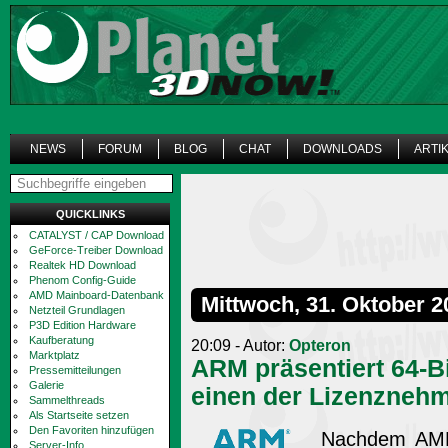
NEWS
FORUM
BLOG
CHAT
DOWNLOADS
ARTI
QUICKLINKS
CATALYST / CAP Download
GeForce-Treiber Download
Realtek HD Download
Phenom Config-Guide
AMD Mainboard-Datenbank
Mittwoch, 31. Oktober 2
Netzteil Grundlagen
P3D Edition Hardware
Kaufberatung
20:09 - Autor:
Opteron
Marktplatz
ARM präsentiert 64-B
Pressemitteilungen
Galerie
einen der Lizenzneh
Sammelthreads
Als Startseite setzen
Den Favoriten hinzufügen
Nachdem AMD
Server-Info