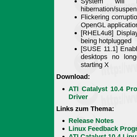
System will 
hibernation/suspe
Flickering corrupt
OpenGL applicatio
[RHEL4u8] DisplayP
being hotplugged
[SUSE 11.1] Enabl
desktops no lon
starting X
Download:
ATI Catalyst 10.4 Pr
Driver
Links zum Thema:
Release Notes
Linux Feedback Prog
ATI Catalyst 10.4 Linu