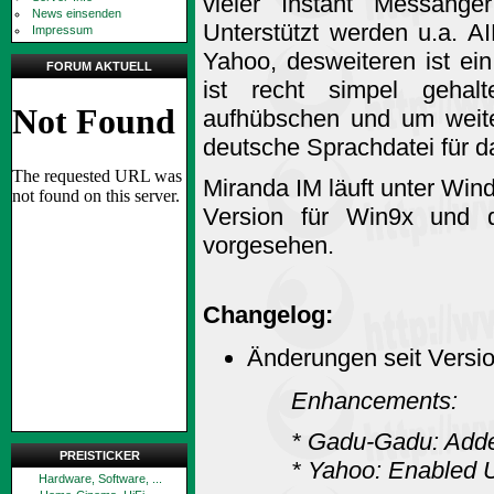
vieler Instant Messanger
News einsenden
Unterstützt werden u.a. 
Impressum
Yahoo, desweiteren ist ein
FORUM AKTUELL
ist recht simpel gehal
aufhübschen und um weite
deutsche Sprachdatei für 
Miranda IM läuft unter Win
Version für Win9x und 
vorgesehen.
Changelog:
Änderungen seit Versio
Enhancements:
* Gadu-Gadu: Added
PREISTICKER
* Yahoo: Enabled U
Hardware, Software, ...