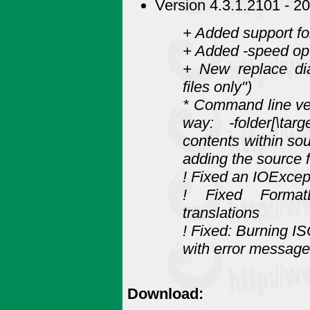
Version 4.3.1.2101 - 2
+ Added support f
+ Added -speed opt
+ New replace dia
files only")
* Command line ve
way: -folder[\tar
contents within sou
adding the source f
! Fixed an IOExcept
! Fixed Format
translations
! Fixed: Burning IS
with error message
Download: