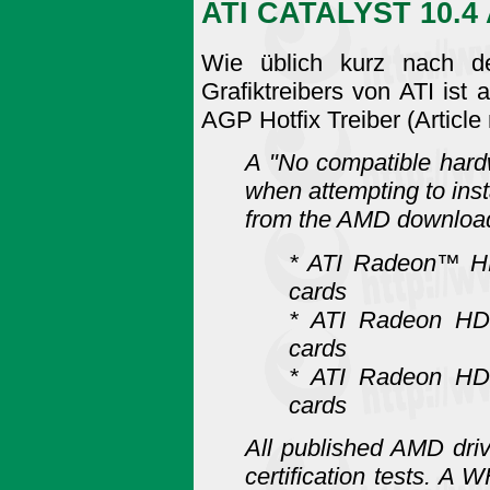
ATI CATALYST 10.4 
Wie üblich kurz nach der
Grafiktreibers von ATI ist
AGP Hotfix Treiber (Articl
A "No compatible hard
when attempting to inst
from the AMD download
* ATI Radeon™ HD
cards
* ATI Radeon HD 
cards
* ATI Radeon HD 
cards
All published AMD dri
certification tests. A