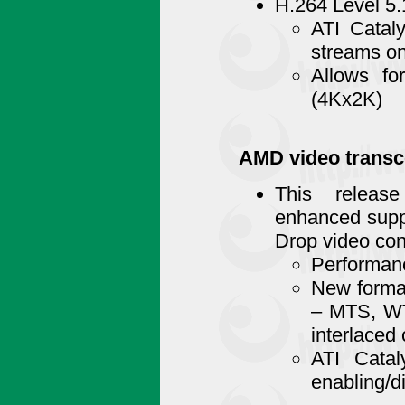
H.264 Level 5.
ATI Catal
streams on
Allows fo
(4Kx2K)
AMD video transc
This releas
enhanced supp
Drop video con
Performan
New format
– MTS, WT
interlaced 
ATI Catal
enabling/d