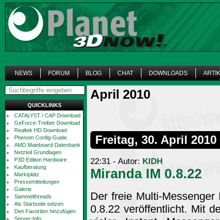
NEWS
FORUM
BLOG
CHAT
DOWNLOADS
ARTI
April 2010
QUICKLINKS
CATALYST / CAP Download
GeForce-Treiber Download
Realtek HD Download
Freitag, 30. April 2010
Phenom Config-Guide
AMD Mainboard-Datenbank
Netzteil Grundlagen
22:31 - Autor:
KIDH
P3D Edition Hardware
Kaufberatung
Miranda IM 0.8.22
Marktplatz
Pressemitteilungen
Galerie
Der freie Multi-Messenger
Sammelthreads
Als Startseite setzen
0.8.22 veröffentlicht. Mit
Den Favoriten hinzufügen
Server-Info