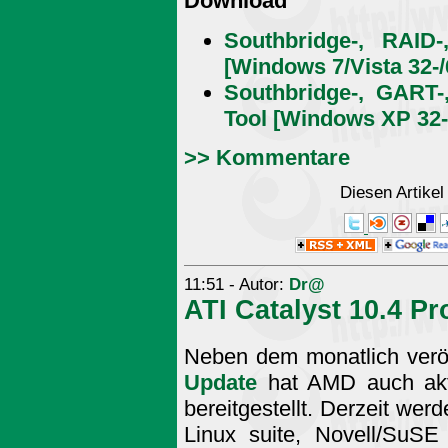
Download
Southbridge-, RAID-
[Windows 7/Vista 32-/
Southbridge-, GART-
Tool [Windows XP 32-/
>> Kommentare
Diesen Artike
11:51 - Autor:
Dr@
ATI Catalyst 10.4 Pr
Neben dem monatlich veröf
Update
hat AMD auch aktu
bereitgestellt. Derzeit wer
Linux suite, Novell/SuSE 