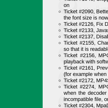
on
Ticket #2090, Bette
the font size is no
Ticket #2126, Fix D
Ticket #2133, Javas
Ticket #2137, Disa
Ticket #2155, Cha
so that it is reada
Ticket #2156, MPC
playback with soft
Ticket #2161, Prev
(for example when d
Ticket #2172, MP4Sp
Ticket #2274, MPC
when the decoder 
incompatible file, 
Ticket #2304, MpaD