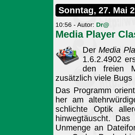
Sonntag, 27. Mai 
10:56 - Autor:
Dr@
Media Player Cl
Der
Media Pl
1.6.2.4902 er
den freien 
zusätzlich viele Bug
Das Programm orient
her am altehrwürdi
schlichte Optik all
hinwegtäuscht. Das 
Unmenge an Dateifor