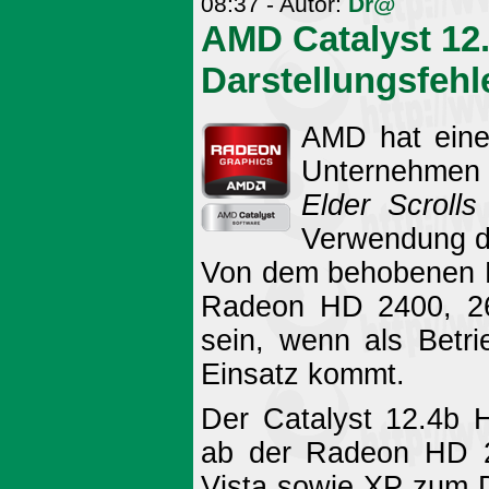
08:37 - Autor:
Dr@
AMD Catalyst 12.
Darstellungsfehle
AMD hat einen
Unternehmen 
Elder Scrolls
Verwendung d
Von dem behobenen Fe
Radeon HD 2400, 26
sein, wenn als Betr
Einsatz kommt.
Der Catalyst 12.4b Ho
ab der Radeon HD 2
Vista sowie XP zum Do