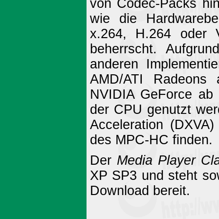
von Codec-Packs hin
wie die Hardwarebe
x.264, H.264 oder V
beherrscht. Aufgr
anderen Implementie
AMD/ATI Radeons ab
NVIDIA GeForce ab d
der CPU genutzt wer
Acceleration (DXVA)
des MPC-HC finden.
Der
Media Player C
XP SP3 und steht sow
Download bereit.