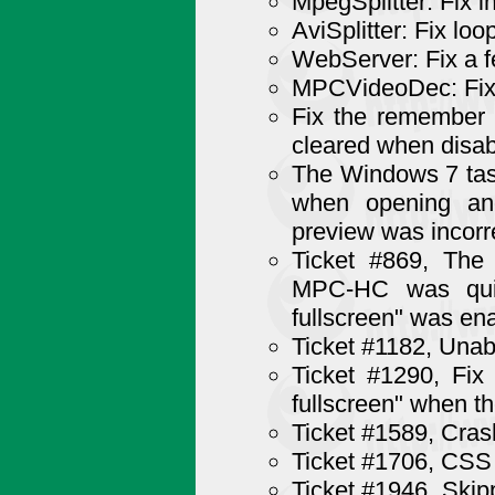
MpegSplitter: Fix 
AviSplitter: Fix lo
WebServer: Fix a f
MPCVideoDec: Fix
Fix the remember f
cleared when disab
The Windows 7 tas
when opening ano
preview was incor
Ticket #869, The p
MPC-HC was quit
fullscreen" was en
Ticket #1182, Unab
Ticket #1290, Fix 
fullscreen" when th
Ticket #1589, Cras
Ticket #1706, CSS 
Ticket #1946, Ski