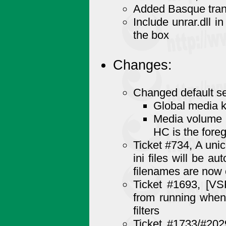
Added Basque tran
Include unrar.dll in
the box
Changes:
Changed default se
Global media k
Media volume 
HC is the fore
Ticket #734, A unic
ini files will be a
filenames are now c
Ticket #1693, [VS
from running when V
filters
Ticket #1733/#202