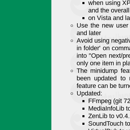
when using XP 
and the overall 
on Vista and la
Use the new user i
and later
Avoid using negati
in folder' on comm
into "Open next/pre
only one item in pla
The minidump feat
been updated to r
feature can be tur
Updated:
FFmpeg (git 7
MediaInfoLib t
ZenLib to v0.4
SoundTouch to