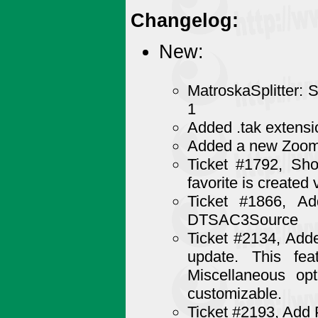
Changelog:
New:
MatroskaSplitter: 
1
Added .tak extensi
Added a new Zoom o
Ticket #1792, S
favorite is created
Ticket #1866, A
DTSAC3Source
Ticket #2134, Adde
update. This fe
Miscellaneous op
customizable.
Ticket #2193, Add 