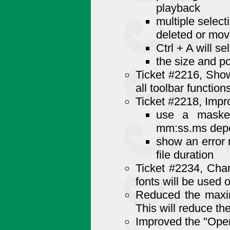
playback
multiple selec
deleted or mov
Ctrl + A will se
the size and po
Ticket #2216, Show
all toolbar functio
Ticket #2218, Impr
use a masked
mm:ss.ms depen
show an error 
file duration
Ticket #2234, Cha
fonts will be used 
Reduced the maxim
This will reduce t
Improved the "Open