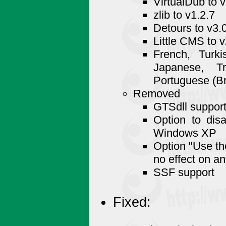
VirtualDub to v
zlib to v1.2.7
Detours to v3.
Little CMS to 
French, Turki
Japanese, Tr
Portuguese (Bra
Removed
GTSdll support 
Option to dis
Windows XP
Option "Use th
no effect on 
SSF support
Fixed: