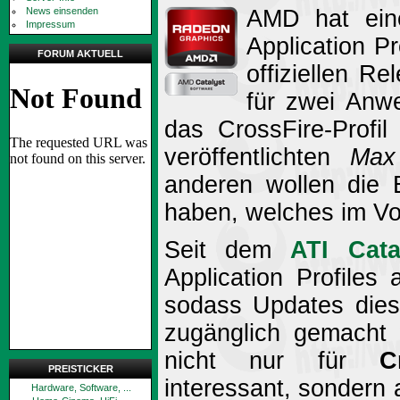
News einsenden
AMD hat eine
Impressum
Application Pr
FORUM AKTUELL
offiziellen R
für zwei Anw
das CrossFire-Profi
veröffentlichten
Max
anderen wollen die 
haben, welches im Vo
Seit dem
ATI Cata
Application Profiles
sodass Updates diese
zugänglich gemacht 
nicht nur für
C
PREISTICKER
interessant, sondern 
Hardware, Software, ...