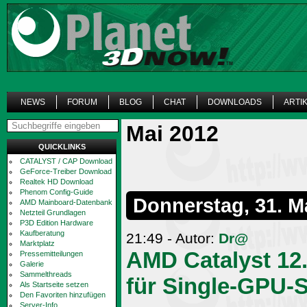
NEWS
FORUM
BLOG
CHAT
DOWNLOADS
ARTI
Mai 2012
QUICKLINKS
CATALYST / CAP Download
GeForce-Treiber Download
Realtek HD Download
Phenom Config-Guide
Donnerstag, 31. M
AMD Mainboard-Datenbank
Netzteil Grundlagen
P3D Edition Hardware
Kaufberatung
21:49 - Autor:
Dr@
Marktplatz
AMD Catalyst 12.
Pressemitteilungen
Galerie
Sammelthreads
für Single-GPU-
Als Startseite setzen
Den Favoriten hinzufügen
Server-Info