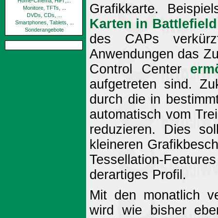
Home-Cinema, HiFi ,...
Grafikkarte. Beispi
Monitore, TFTs, ...
DVDs, CDs, ...
Karten in Battlefie
Smartphones, Tablets, ...
Sonderangebote
des CAPs verkürz
Anwendungen das Zusc
Control Center
ermö
aufgetreten sind. Zuk
durch die in bestimm
automatisch vom Trei
reduzieren. Dies so
kleineren Grafikbesch
Tessellation-Features 
derartiges Profil.
Mit den monatlich ve
wird wie bisher ebe