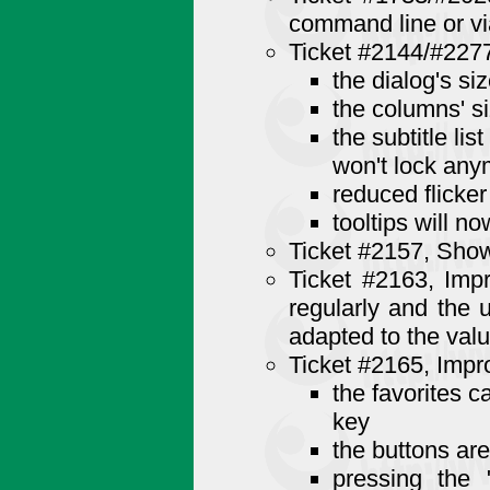
command line or vi
Ticket #2144/#2277
the dialog's s
the columns' s
the subtitle li
won't lock any
reduced flicker
tooltips will n
Ticket #2157, Show
Ticket #2163, Imp
regularly and the 
adapted to the val
Ticket #2165, Impr
the favorites 
key
the buttons ar
pressing the 