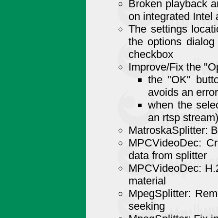
Broken playback a
on integrated Intel
The settings loca
the options dialog
checkbox
Improve/Fix the "O
the "OK" butto
avoids an error
when the sele
an rtsp stream
MatroskaSplitter: B
MPCVideoDec: Cra
data from splitter
MPCVideoDec: H.26
material
MpegSplitter: Rem
seeking