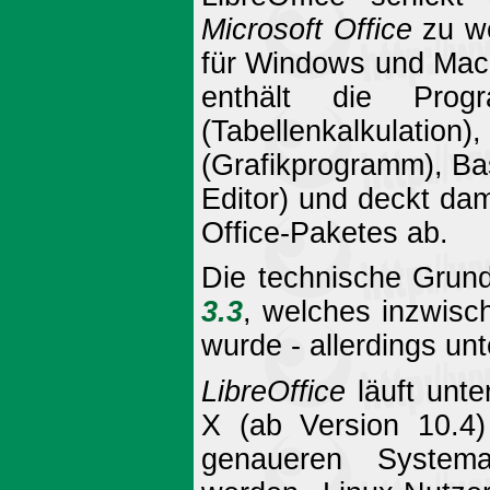
Microsoft Office
zu we
für Windows und Mac 
enthält die Progr
(Tabellenkalkulatio
(Grafikprogramm), B
Editor) und deckt da
Office-Paketes ab.
Die technische Grun
3.3
, welches inzwisch
wurde - allerdings 
LibreOffice
läuft unt
X (ab Version 10.4)
genaueren System