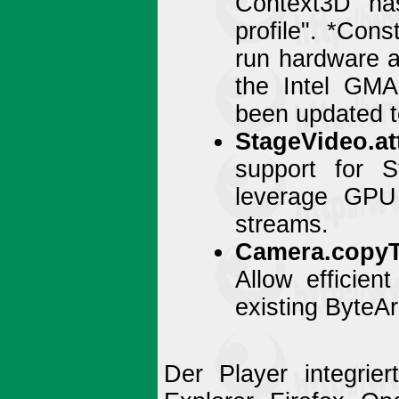
Context3D has
profile". *Cons
run hardware a
the Intel GMA
been updated t
StageVideo.a
support for S
leverage GPU
streams.
Camera.copyT
Allow efficien
existing ByteAr
Der Player integrier