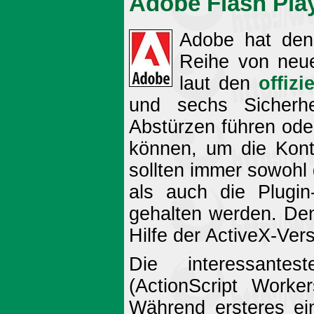
Adobe Flash Play
Adobe hat den 
Reihe von neue
laut den
offiz
und sechs Sicherhe
Abstürzen führen oder
können, um die Kont
sollten immer sowohl 
als auch die Plugin
gehalten werden. De
Hilfe der ActiveX-Vers
Die interessant
(ActionScript Work
Während ersteres ein