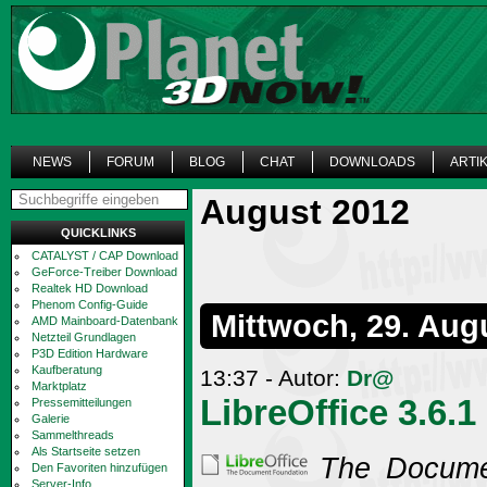
NEWS
FORUM
BLOG
CHAT
DOWNLOADS
ARTI
August 2012
QUICKLINKS
CATALYST / CAP Download
GeForce-Treiber Download
Realtek HD Download
Phenom Config-Guide
Mittwoch, 29. Aug
AMD Mainboard-Datenbank
Netzteil Grundlagen
P3D Edition Hardware
Kaufberatung
13:37 - Autor:
Dr@
Marktplatz
LibreOffice 3.6.1
Pressemitteilungen
Galerie
Sammelthreads
Als Startseite setzen
The Docume
Den Favoriten hinzufügen
Server-Info