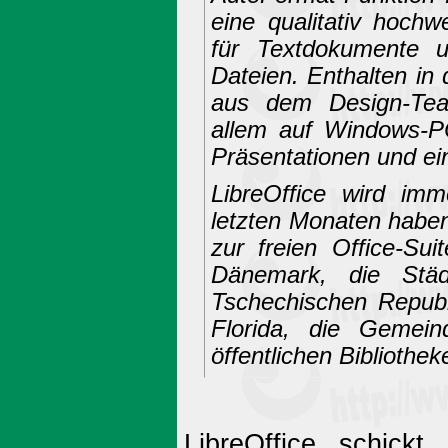
eine qualitativ hochw
für Textdokumente 
Dateien. Enthalten in
aus dem Design-Team
allem auf Windows-P
Präsentationen und ei
LibreOffice wird im
letzten Monaten haben
zur freien Office-Su
Dänemark, die Städ
Tschechischen Republ
Florida, die Gemein
öffentlichen Bibliothe
LibreOffice schickt