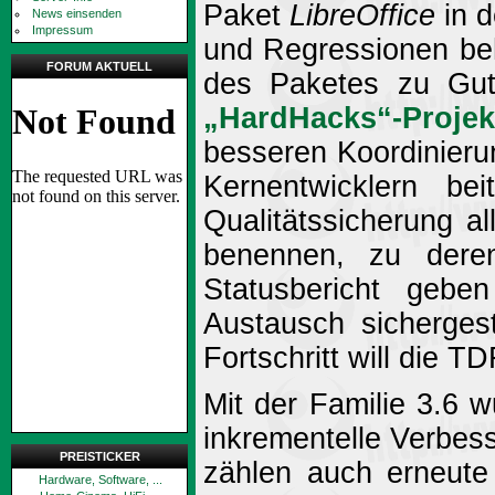
Paket
LibreOffice
in d
News einsenden
Impressum
und Regressionen beh
FORUM AKTUELL
des Paketes zu Gu
„HardHacks“-Projek
besseren Koordinieru
Kernentwicklern b
Qualitätssicherung al
benennen, zu deren
Statusbericht geben
Austausch sichergest
Fortschritt will die T
Mit der Familie 3.6 
inkrementelle Verbess
PREISTICKER
zählen auch erneute
Hardware, Software, ...