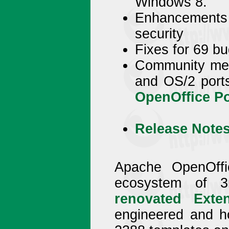
Windows 8.
Enhancements 
security
Fixes for 69 bu
Community mem
and OS/2 ports
OpenOffice Po
Release Note
Apache OpenOffi
ecosystem of 
renovated
Exte
engineered and ho