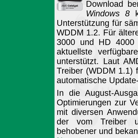
Download ber
Windows 8
ko
Unterstützung für sä
WDDM 1.2. Für älter
3000 und HD 4000 
aktuellste verfügbar
unterstützt. Laut AM
Treiber (WDDM 1.1) fü
automatische Update-
In die August-Ausg
Optimierungen zur Ver
mit diversen Anwendu
der vom Treiber un
behobener und bekan