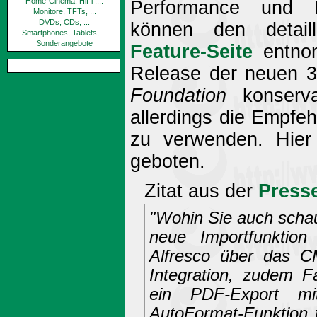
Home-Cinema, HiFi ,...
Performance und In
Monitore, TFTs, ...
DVDs, CDs, ...
können den detail
Smartphones, Tablets, ...
Sonderangebote
Feature-Seite
entnom
Release der neuen 3.
Foundation
konserva
allerdings die Empfeh
zu verwenden. Hier w
geboten.
Zitat aus der
Presse
"Wohin Sie auch schau
neue Importfunktion
Alfresco über das CM
Integration, zudem F
ein PDF-Export mi
AutoFormat-Funktion 