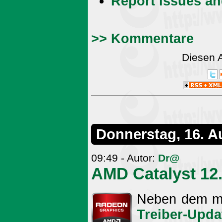
Report issues an
>> Kommentare
Diesen 
Donnerstag, 16. A
09:49 - Autor:
Dr@
AMD Catalyst 12.
Neben dem mon
Treiber-Upda