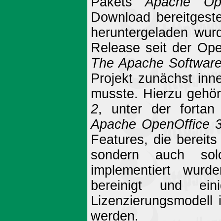
Pakets
Apache Ope
Download bereitgestel
heruntergeladen wurd
Release seit der Op
The Apache Software
Projekt zunächst inn
musste. Hierzu gehör
2
, unter der fortan
Apache OpenOffice 3
Features, die bereits
sondern auch solc
implementiert wur
bereinigt und ei
Lizenzierungsmodell 
werden.