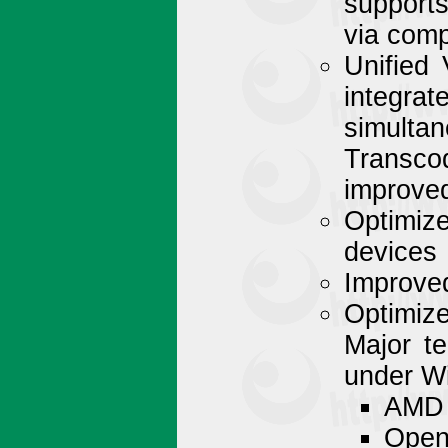
support
via comp
Unified
integrat
simulta
Transc
improved
Optimize
devices
Improve
Optimiz
Major te
under W
AMD 
Ope