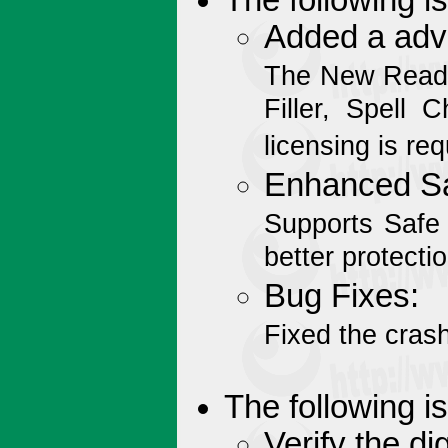
Added a adva
The New Reade
Filler, Spell 
licensing is re
Enhanced Sa
Supports Safe 
better protecti
Bug Fixes:
Fixed the cras
The following is
Verify the di