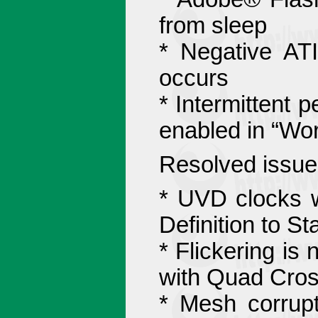
from sleep
* Negative AT
occurs
* Intermittent
enabled in “Wo
Resolved issue 
* UVD clocks w
Definition to St
* Flickering is
with Quad Cro
* Mesh corrupt