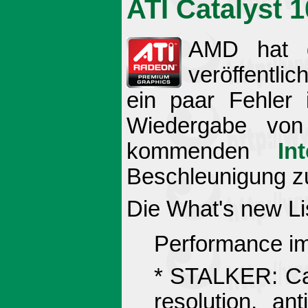
ATI Catalyst 
AMD hat de
veröffentlic
ein paar Fehler
Wiedergabe von
kommenden
In
Beschleunigung z
Die What's new Lis
Performance im
* STALKER: Cal
resolution, a