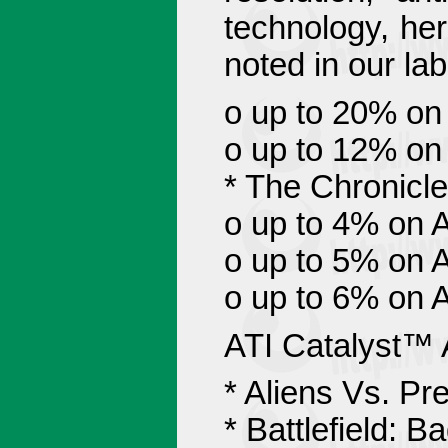
technology, he
noted in our lab
o up to 20% o
o up to 12% o
* The Chronicle
o up to 4% on
o up to 5% on
o up to 6% on
ATI Catalyst™ 
* Aliens Vs. Pr
* Battlefield: 