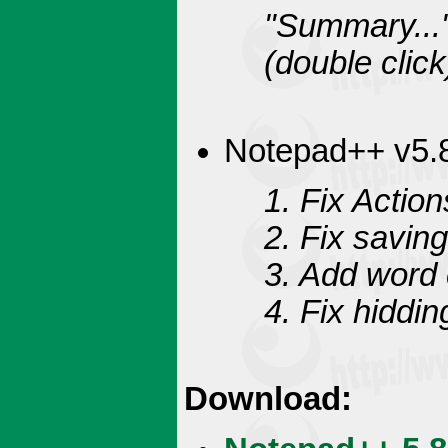
"Summary..
(double click
Notepad++ v5.8.
1. Fix Action
2. Fix savin
3. Add word 
4. Fix hiddi
Download: