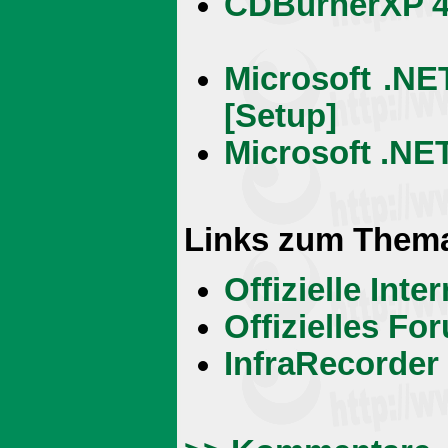
CDBurnerXP 4.3
Microsoft .NE
[Setup]
Microsoft .NET
Links zum Them
Offizielle Int
Offizielles Fo
InfraRecorder 