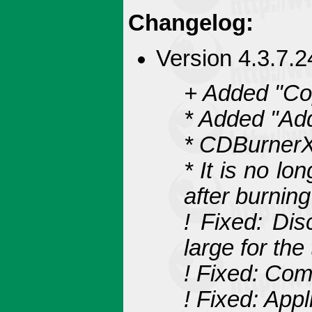
Changelog:
Version 4.3.7.2
+ Added "Cop
* Added "Add
* CDBurnerXP
* It is no l
after burning
! Fixed: Di
large for th
! Fixed: Com
! Fixed: Appl