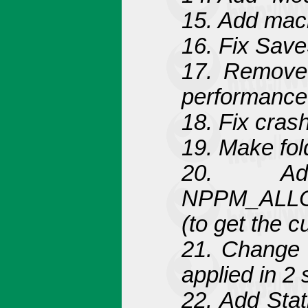
15. Add macr
16. Fix Sav
17. Remove 
performance 
18. Fix cras
19. Make fol
20. Add
NPPM_ALL
(to get the 
21. Change e
applied in 2 
22. Add Stat