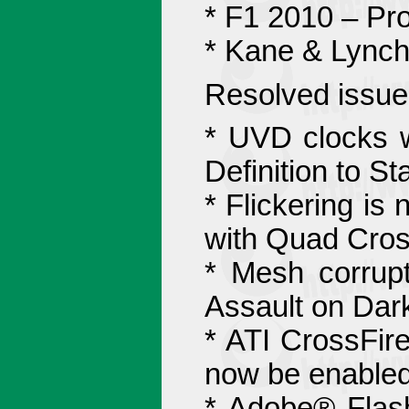
* F1 2010 – Pro
* Kane & Lynch
Resolved issue 
* UVD clocks w
Definition to St
* Flickering is
with Quad Cro
* Mesh corrupt
Assault on Dar
* ATI CrossFir
now be enabled 
* Adobe® Flash