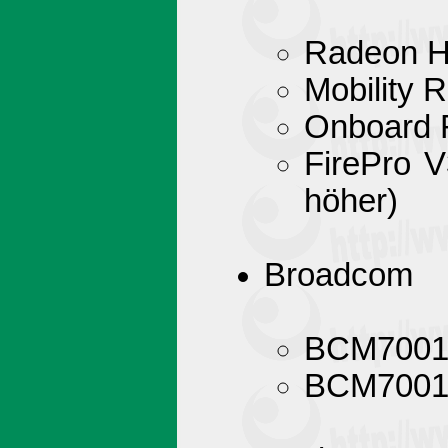
Radeon H
Mobility 
Onboard 
FirePro V
höher)
Broadcom
BCM70012
BCM70015