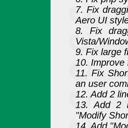
7. Fix drag
Aero UI style
8. Fix dra
Vista/Window
9. Fix large 
10. Improve 
11. Fix Shor
an user co
12. Add 2 li
13. Add 2 
"Modify Sho
14. Add "Mod