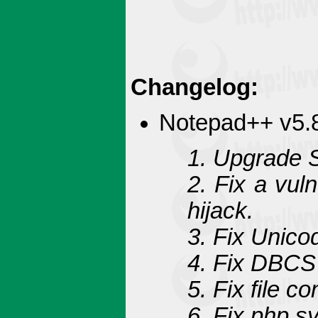
Changelog:
Notepad++ v5.8
1. Upgrade Sc
2. Fix a vuln
hijack.
3. Fix Unicod
4. Fix DBCS 
5. Fix file 
6. Fix php sy