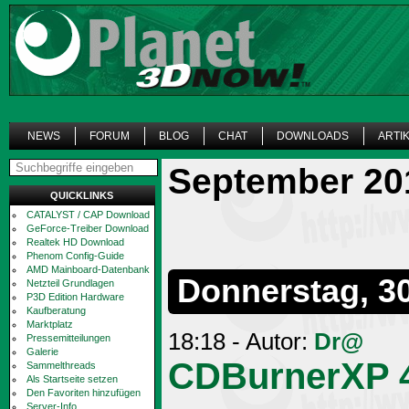
NEWS
FORUM
BLOG
CHAT
DOWNLOADS
ARTI
September 20
QUICKLINKS
CATALYST / CAP Download
GeForce-Treiber Download
Realtek HD Download
Phenom Config-Guide
AMD Mainboard-Datenbank
Donnerstag, 3
Netzteil Grundlagen
P3D Edition Hardware
Kaufberatung
Marktplatz
18:18 - Autor:
Dr@
Pressemitteilungen
Galerie
CDBurnerXP 4
Sammelthreads
Als Startseite setzen
Den Favoriten hinzufügen
Server-Info