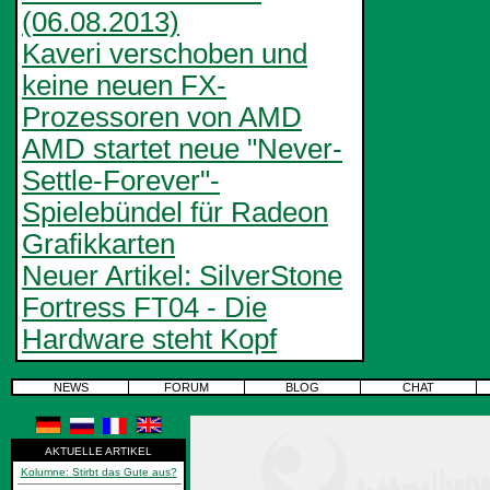
(06.08.2013)
Kaveri verschoben und
keine neuen FX-
Prozessoren von AMD
AMD startet neue "Never-
Settle-Forever"-
Spielebündel für Radeon
Grafikkarten
Neuer Artikel: SilverStone
Fortress FT04 - Die
Hardware steht Kopf
NEWS
FORUM
BLOG
CHAT
AKTUELLE ARTIKEL
Kolumne: Stirbt das Gute aus?