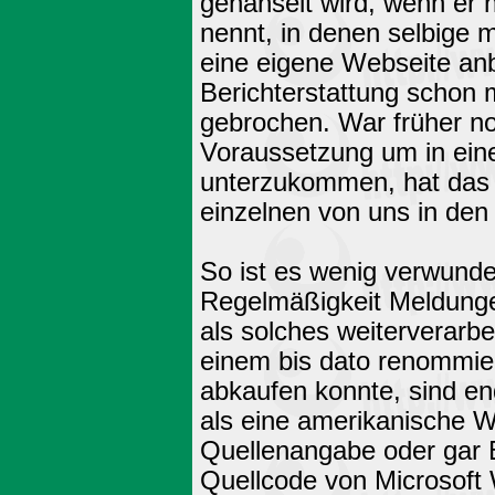
gehänselt wird, wenn er 
nennt, in denen selbige 
eine eigene Webseite an
Berichterstattung schon
gebrochen. War früher no
Voraussetzung um in ein
unterzukommen, hat das I
einzelnen von uns in den
So ist es wenig verwunde
Regelmäßigkeit Meldunge
als solches weiterverarbe
einem bis dato renommier
abkaufen konnte, sind end
als eine amerikanische W
Quellenangabe oder gar B
Quellcode von Microsoft