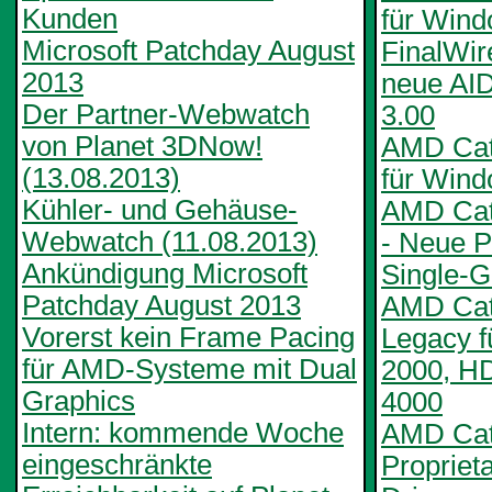
Kunden
für Win
Microsoft Patchday August
FinalWire
2013
neue AI
Der Partner-Webwatch
3.00
von Planet 3DNow!
AMD Cata
(13.08.2013)
für Wind
Kühler- und Gehäuse-
AMD Cat
Webwatch (11.08.2013)
- Neue Pr
Ankündigung Microsoft
Single-
Patchday August 2013
AMD Cata
Vorerst kein Frame Pacing
Legacy 
für AMD-Systeme mit Dual
2000, H
Graphics
4000
Intern: kommende Woche
AMD Cata
eingeschränkte
Propriet