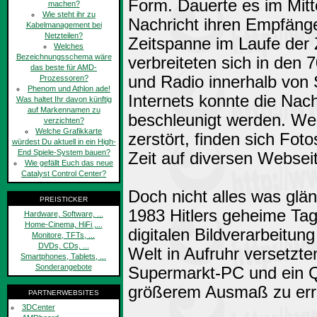
Form. Dauerte es im Mitt
machen?
Wie steht ihr zu
Nachricht ihren Empfänger
Kabelmanagement bei
Netzteilen?
Zeitspanne im Laufe der 
Welches
Bezeichnungsschema wäre
verbreiteten sich in den
das beste für AMD-
und Radio innerhalb von 
Prozessoren?
Phenom und Athlon ade!
Internets konnte die Nach
Was haltet Ihr davon künftig
auf Markennamen zu
beschleunigt werden. Wen
verzichten?
Welche Grafikkarte
zerstört, finden sich Fot
würdest Du aktuell in ein High-
End Spiele-System bauen?
Zeit auf diversen Webseit
Wie gefällt Euch das neue
Catalyst Control Center?
Doch nicht alles was glän
PREISTICKER
1983 Hitlers geheime Tag
Hardware, Software, ...
Home-Cinema, HiFi ,...
digitalen Bildverarbeitung
Monitore, TFTs, ...
DVDs, CDs, ...
Welt in Aufruhr versetzte
Smartphones, Tablets, ...
Sonderangebote
Supermarkt-PC und ein Qu
größerem Ausmaß zu err
PARTNERWEBSITES
3DCenter