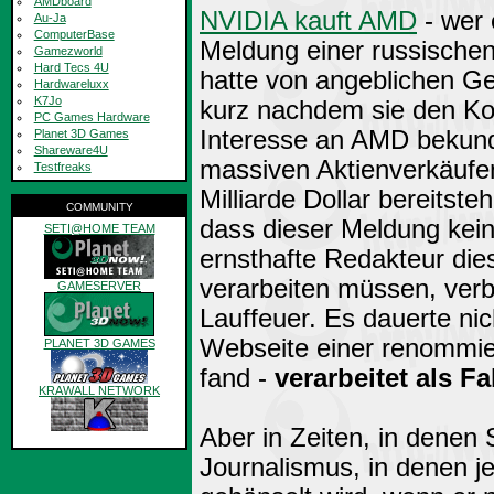
AMDboard
NVIDIA kauft AMD
- wer 
Au-Ja
ComputerBase
Meldung einer russisch
Gamezworld
Hard Tecs 4U
hatte von angeblichen Ge
Hardwareluxx
K7Jo
kurz nachdem sie den Kon
PC Games Hardware
Interesse an AMD bekunde
Planet 3D Games
Shareware4U
massiven Aktienverkäufen
Testfreaks
Milliarde Dollar bereitst
COMMUNITY
dass dieser Meldung kein
SETI@HOME TEAM
ernsthafte Redakteur die
verarbeiten müssen, verbr
GAMESERVER
Lauffeuer. Es dauerte nic
Webseite einer renommie
PLANET 3D GAMES
fand -
verarbeitet als F
KRAWALL NETWORK
Aber in Zeiten, in denen 
archiv
Journalismus, in denen j