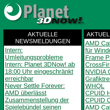
AKTUELLE
AKTUEL
NEWSMELDUNGEN
AMD Cata
Intern:
für Wind
Umleitungsprobleme
Frame Pa
Intern: Planet 3DNow! ab
CrossFi
18:00 Uhr eingeschränkt
NVIDIA 
erreichbar
Grafiktr
Never Settle Forever:
WHQL
AMD überlässt
CPUID H
Zusammenstellung der
CPUID C
Spielebündel seinen
AMD Cata