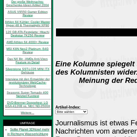
Der große Weihnachts-
Geschenke-Ideen Artikel 2004
ASUS V9550 Gamer Edition
Review
Athlon 64 Kühler: Cooler Master
Hyper 48 & Thermalright XP90
120 GB ATA-Festplatte: Hitachi
Deskstar 7K250 Review
AMD Athlon 64 4000+ Review
MSI K8N Neo2 Platinum -54G
Review
Das NX Bit - AMDs Anti-Viren
Eine Kolumne spiegelt 
Feature im Detail
Silverstone SST-LC05 MINI ITX
des Kolumnisten wider.
Gehäuse
Meinung der Red
Interview mit den Entwickler der
revolutionären WebCache-
Technologie
Seasonic Super Tornado 400
Netzteil Kurztest
DVD-Brenner Doppeltest: LG
GSA-4120B vs. NEC ND-3500A
Artikel-Index:
Weitere...
Journalismus ist etwas F
UMFRAGE
Nachrichten vom anderen
Sollte Planet 3DNow! mehr
in Richtung Wasserkühlung