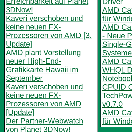
Erreichbarkeit auf Planet
Driver
3DNow!
AMD Cata
Kaveri verschoben und
für Win
keine neuen FX-
AMD Cat
Prozessoren von AMD [3.
- Neue Pr
Update]
Single-
AMD plant Vorstellung
Systeme
neuer High-End-
AMD Cata
Grafikkarte Hawaii im
WHQL De
September
Notebook
Kaveri verschoben und
CPUID C
keine neuen FX-
TechPo
Prozessoren von AMD
v0.7.0
[Update]
AMD Cata
Der Partner-Webwatch
für Wind
von Planet 3DNow!