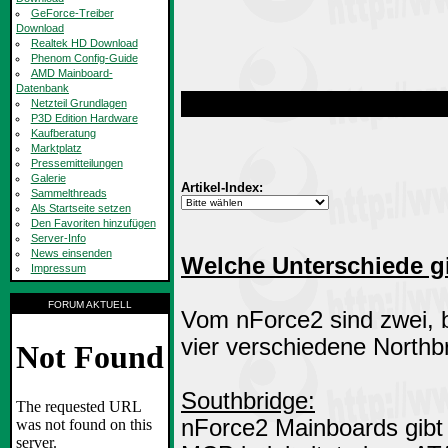
GeForce-Treiber
Download
Realtek HD Download
Phenom Config-Guide
AMD Mainboard-
Datenbank
Netzteil Grundlagen
P3D Edition Hardware
Kaufberatung
Marktplatz
Pressemitteilungen
Galerie
Artikel-Index:
Sammelthreads
Als Startseite setzen
Den Favoriten hinzufügen
Server-Info
News einsenden
Welche Unterschiede g
Impressum
FORUM AKTUELL
Vom nForce2 sind zwei, b
vier verschiedene Northb
Southbridge:
nForce2 Mainboards gibt