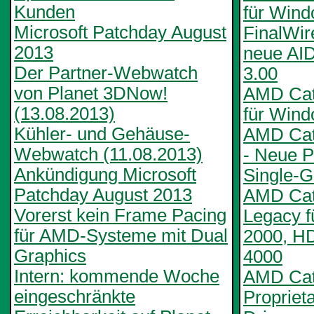
Kunden
für Win
Microsoft Patchday August
FinalWire
2013
neue AI
Der Partner-Webwatch
3.00
von Planet 3DNow!
AMD Cata
(13.08.2013)
für Wind
Kühler- und Gehäuse-
AMD Cat
Webwatch (11.08.2013)
- Neue Pr
Ankündigung Microsoft
Single-
Patchday August 2013
AMD Cata
Vorerst kein Frame Pacing
Legacy 
für AMD-Systeme mit Dual
2000, H
Graphics
4000
Intern: kommende Woche
AMD Cata
eingeschränkte
Propriet