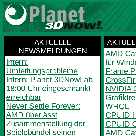
AKTUELLE
AKTUEL
NEWSMELDUNGEN
AMD Cata
Intern:
für Wind
Umleitungsprobleme
Frame Pa
Intern: Planet 3DNow! ab
CrossFi
18:00 Uhr eingeschränkt
NVIDIA 
erreichbar
Grafiktr
Never Settle Forever:
WHQL
AMD überlässt
CPUID H
Zusammenstellung der
CPUID C
Spielebündel seinen
AMD Cata