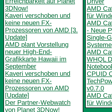
Erreichbarkeit auf Planet
Driver
3DNow!
AMD Cata
Kaveri verschoben und
für Win
keine neuen FX-
AMD Cat
Prozessoren von AMD [3.
- Neue Pr
Update]
Single-
AMD plant Vorstellung
Systeme
neuer High-End-
AMD Cata
Grafikkarte Hawaii im
WHQL De
September
Notebook
Kaveri verschoben und
CPUID C
keine neuen FX-
TechPo
Prozessoren von AMD
v0.7.0
[Update]
AMD Cata
Der Partner-Webwatch
für Wind
von Planet 3DNow!