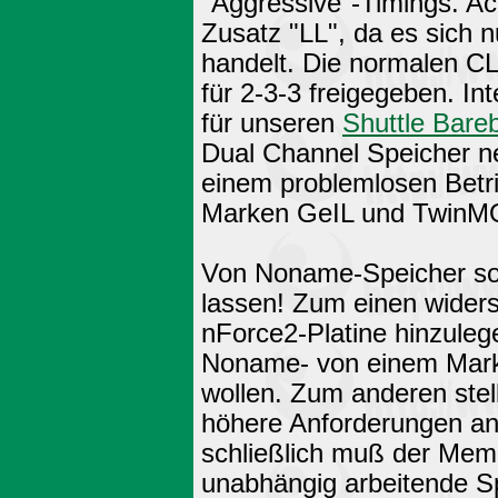
"Aggressive"-Timings. Ac
Zusatz "LL", da es sich n
handelt. Die normalen CL
für 2-3-3 freigegeben. 
für unseren
Shuttle Bare
Dual Channel Speicher ne
einem problemlosen Betr
Marken GeIL und TwinMOS
Von Noname-Speicher sol
lassen! Zum einen widersp
nForce2-Platine hinzuleg
Noname- von einem Marke
wollen. Zum anderen ste
höhere Anforderungen an 
schließlich muß der Memo
unabhängig arbeitende Sp