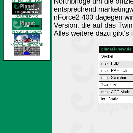
Northbridge um die offizi
SETI@HOME TEAM
entsprechend marketingw
nForce2 400 dagegen wird
GAMESERVER
Version, die auf das Twi
Alles weitere dazu gibt's 
PLANET 3D GAMES
KRAWALL NETWORK
archiv