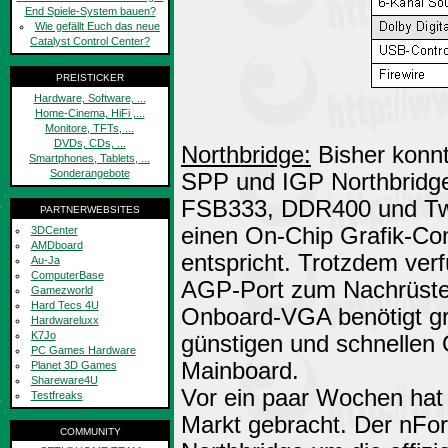
End Spiele-System bauen?
Wie gefällt Euch das neue
Catalyst Control Center?
PREISTICKER
Hardware, Software, ...
Home-Cinema, HiFi ,...
Monitore, TFTs, ...
DVDs, CDs, ...
Northbridge:
Bisher konnt
Smartphones, Tablets, ...
Sonderangebote
SPP und IGP Northbridge
FSB333, DDR400 und Twin
PARTNERWEBSITES
einen On-Chip Grafik-Con
3DCenter
AMDboard
entspricht. Trotzdem ver
Au-Ja
ComputerBase
AGP-Port zum Nachrüsten
Gamezworld
Hard Tecs 4U
Onboard-VGA benötigt gr
Hardwareluxx
K7Jo
günstigen und schnellen 
PC Games Hardware
Mainboard.
Planet 3D Games
Shareware4U
Vor ein paar Wochen hat
Testfreaks
Markt gebracht. Der nFor
COMMUNITY