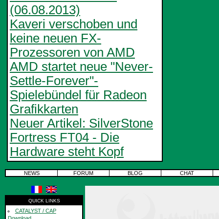
(06.08.2013)
Kaveri verschoben und
keine neuen FX-
Prozessoren von AMD
AMD startet neue "Never-
Settle-Forever"-
Spielebündel für Radeon
Grafikkarten
Neuer Artikel: SilverStone
Fortress FT04 - Die
Hardware steht Kopf
NEWS
FORUM
BLOG
CHAT
QUICK LINKS
CATALYST / CAP
Download