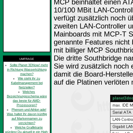
MCP beinhaltet einen ATA
10/100 MBit LAN-Control
verfügt zusätzlich noch ü
zweiten LAN-Controller u
Mainboards mit MCP-T So
genannte Features nicht 
mit billiger MCP Southbr
Die dritte Southbridge n
UMFRAGE
Sie wird zusätzlich noch 
Sollte Planet 3DNow! mehr
in Richtung Wasserkühlung
damit die Board-Herstelle
machen?
Wie steht ihr zu
auf die Platinen verlöten
Kabelmanagement bei
Netzteilen?
Welches
Bezeichnungsschema wäre
das beste für AMD-
Prozessoren?
Phenom und Athlon ade!
Was haltet Ihr davon künftig
auf Markennamen zu
verzichten?
Welche Grafikkarte
würdest Du aktuell in ein High-