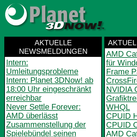
AKTUELLE
AKTUEL
NEWSMELDUNGEN
AMD Cata
Intern:
für Wind
Umleitungsprobleme
Frame Pa
Intern: Planet 3DNow! ab
CrossFi
18:00 Uhr eingeschränkt
NVIDIA 
erreichbar
Grafiktr
Never Settle Forever:
WHQL
AMD überlässt
CPUID H
Zusammenstellung der
CPUID C
Spielebündel seinen
AMD Cata