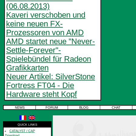
(06.08.2013)
Kaveri verschoben und
keine neuen FX-
Prozessoren von AMD
AMD startet neue "Never-
Settle-Forever"-
Spielebündel für Radeon
Grafikkarten
Neuer Artikel: SilverStone
Fortress FT04 - Die
Hardware steht Kopf
NEWS
FORUM
BLOG
CHAT
QUICK LINKS
CATALYST / CAP
Download