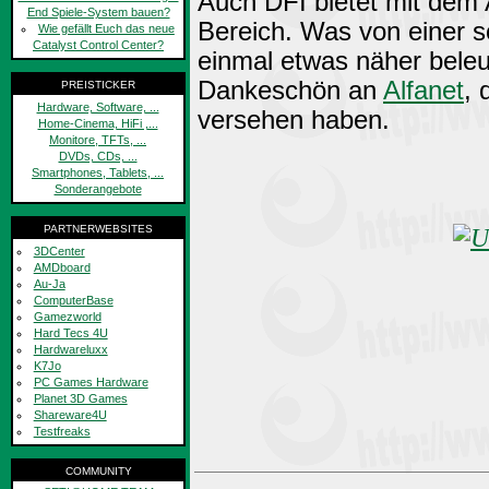
Auch DFI bietet mit dem
End Spiele-System bauen?
Bereich. Was von einer so
Wie gefällt Euch das neue
Catalyst Control Center?
einmal etwas näher beleu
Dankeschön an
Alfanet
, 
PREISTICKER
Hardware, Software, ...
versehen haben.
Home-Cinema, HiFi ,...
Monitore, TFTs, ...
DVDs, CDs, ...
Smartphones, Tablets, ...
Sonderangebote
PARTNERWEBSITES
3DCenter
AMDboard
Au-Ja
ComputerBase
Gamezworld
Hard Tecs 4U
Hardwareluxx
K7Jo
PC Games Hardware
Planet 3D Games
Shareware4U
Testfreaks
COMMUNITY