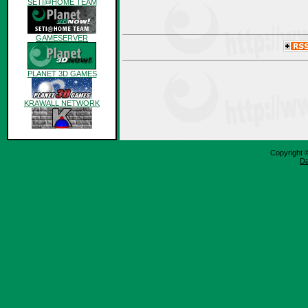
SETI@HOME TEAM
GAMESERVER
PLANET 3D GAMES
KRAWALL NETWORK
archiv
Copyright 
Da