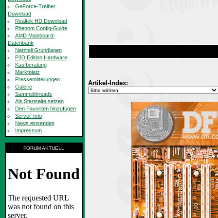
GeForce-Treiber
Download
Realtek HD Download
Phenom Config-Guide
AMD Mainboard-
Datenbank
Netzteil Grundlagen
P3D Edition Hardware
Kaufberatung
Marktplatz
Pressemitteilungen
Artikel-Index:
Galerie
Sammelthreads
Als Startseite setzen
Den Favoriten hinzufügen
Server-Info
News einsenden
Impressum
FORUM AKTUELL