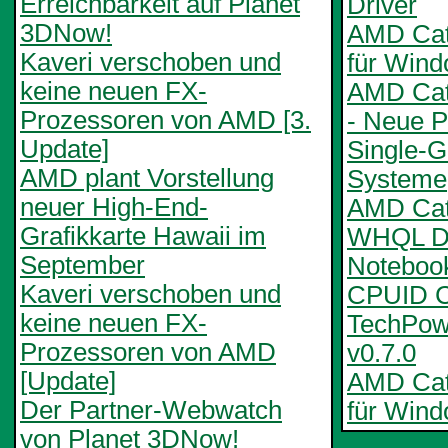
Erreichbarkeit auf Planet
Driver
3DNow!
AMD Cata
Kaveri verschoben und
für Win
keine neuen FX-
AMD Cat
Prozessoren von AMD [3.
- Neue Pr
Update]
Single-
AMD plant Vorstellung
Systeme
neuer High-End-
AMD Cata
Grafikkarte Hawaii im
WHQL De
September
Notebook
Kaveri verschoben und
CPUID C
keine neuen FX-
TechPo
Prozessoren von AMD
v0.7.0
[Update]
AMD Cata
Der Partner-Webwatch
für Wind
von Planet 3DNow!