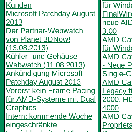
Kunden
für Win
Microsoft Patchday August
FinalWire
2013
neue AI
Der Partner-Webwatch
3.00
von Planet 3DNow!
AMD Cata
(13.08.2013)
für Wind
Kühler- und Gehäuse-
AMD Cat
Webwatch (11.08.2013)
- Neue Pr
Ankündigung Microsoft
Single-
Patchday August 2013
AMD Cata
Vorerst kein Frame Pacing
Legacy 
für AMD-Systeme mit Dual
2000, H
Graphics
4000
Intern: kommende Woche
AMD Cata
eingeschränkte
Propriet