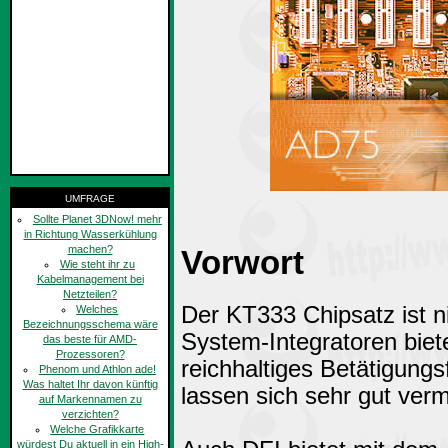
UMFRAGE
Sollte Planet 3DNow! mehr
in Richtung Wasserkühlung
machen?
Vorwort
Wie steht ihr zu
Kabelmanagement bei
Netzteilen?
Der KT333 Chipsatz ist ni
Welches
Bezeichnungsschema wäre
System-Integratoren biet
das beste für AMD-
Prozessoren?
reichhaltiges Betätigun
Phenom und Athlon ade!
Was haltet Ihr davon künftig
lassen sich sehr gut ver
auf Markennamen zu
verzichten?
Welche Grafikkarte
würdest Du aktuell in ein High-