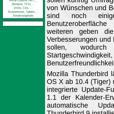
sollen künftig Umfrag
Home-Cinema, HiFi ,...
Monitore, TFTs, ...
von Wünschen und Bed
DVDs, CDs, ...
Smartphones, Tablets, ...
sind noch einig
Sonderangebote
Benutzeroberfläch
weiteren geben die
Verbesserungen und B
sollen, wodurch 
Startgeschwindig
Benutzerfreundlichkei
Mozilla Thunderbird
OS X ab 10.4 (Tiger) 
integrierte Update-
1.1 der Kalender-Er
automatische Upd
Thunderbird 9 installier