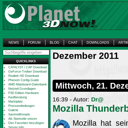
NEWS
FORUM
BLOG
CHAT
DOWNLOADS
ARTI
Dezember 2011
QUICKLINKS
CATALYST / CAP Download
GeForce-Treiber Download
Realtek HD Download
Phenom Config-Guide
Mittwoch, 21. Dez
AMD Mainboard-Datenbank
Netzteil Grundlagen
P3D Edition Hardware
Kaufberatung
16:39 - Autor:
Dr@
Marktplatz
Mozilla Thunderb
Pressemitteilungen
Galerie
Sammelthreads
Als Startseite setzen
Mozilla hat sei
Den Favoriten hinzufügen
Server-Info