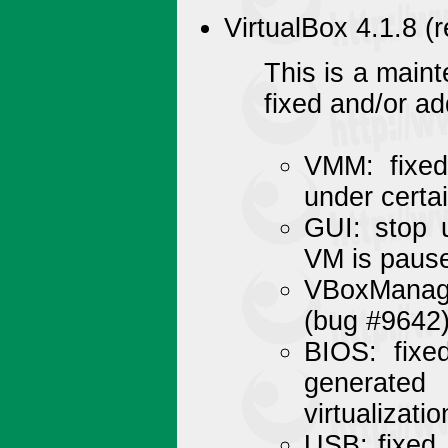
VirtualBox 4.1.8 (
This is a main
fixed and/or a
VMM: fixe
under certa
GUI: stop 
VM is paus
VBoxManage
(bug #9642
BIOS: fixe
generated
virtualizati
USB: fixed