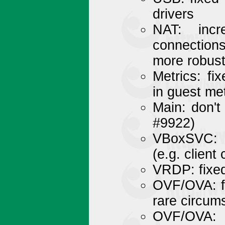
drivers
NAT: inc
connections
more robust
Metrics: fi
in guest me
Main: don't
#9922)
VBoxSVC: f
(e.g. client
VRDP: fixed
OVF/OVA: f
rare circum
OVF/OVA: 