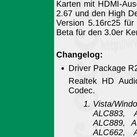
Karten mit HDMI-Ausg
2.67 und den High Def
Version 5.16rc25 für
Beta für den 3.0er Ke
Changelog:
Driver Package R
Realtek HD Audio
Codec.
Vista/Wi
ALC883, 
ALC889, A
ALC662, 