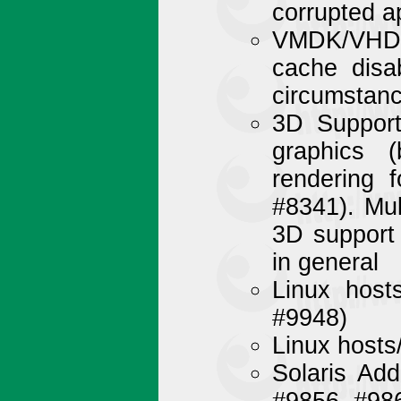
corrupted a
VMDK/VHD: 
cache disa
circumstan
3D Support
graphics 
rendering 
#8341). Mu
3D support
in general
Linux host
#9948)
Linux hosts
Solaris Add
#9856, #98