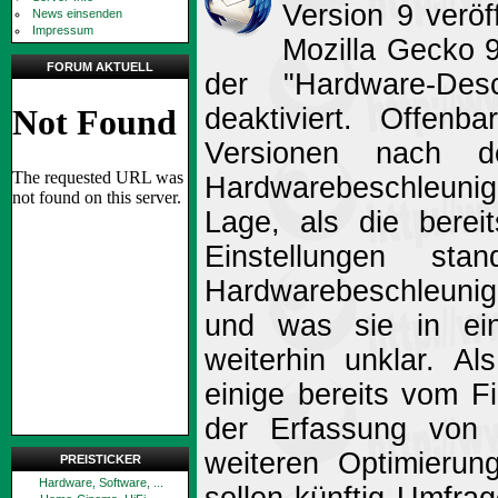
Version 9 veröff
News einsenden
Impressum
Mozilla Gecko 
FORUM AKTUELL
der "Hardware-Desc
deaktiviert. Offen
Versionen nach d
Hardwarebeschleunig
Lage, als die berei
Einstellungen st
Hardwarebeschleunig
und was sie in ein
weiterhin unklar. A
einige bereits vom F
der Erfassung von 
weiteren Optimierun
PREISTICKER
Hardware, Software, ...