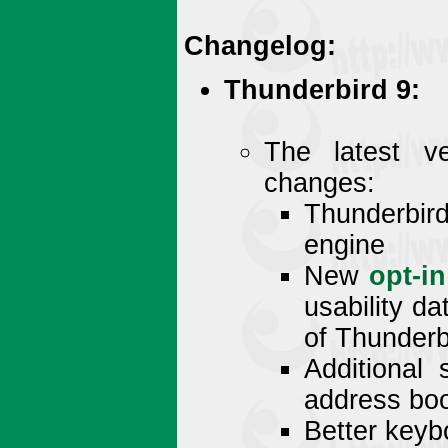
Changelog:
Thunderbird 9:
The latest v
changes:
Thunderbi
engine
New
opt-i
usability da
of Thunderb
Additional
address bo
Better keyb