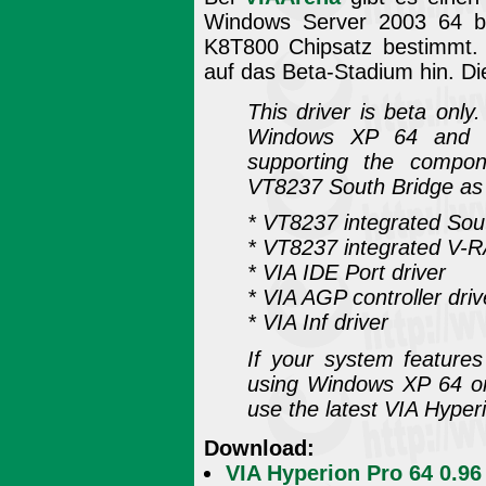
Windows Server 2003 64 bi
K8T800 Chipsatz bestimmt.
auf das Beta-Stadium hin. Di
This driver is beta only
Windows XP 64 and W
supporting the compo
VT8237 South Bridge as 
* VT8237 integrated Sou
* VT8237 integrated V-RA
* VIA IDE Port driver
* VIA AGP controller driv
* VIA Inf driver
If your system feature
using Windows XP 64 or
use the latest VIA Hyperi
Download:
VIA Hyperion Pro 64 0.96