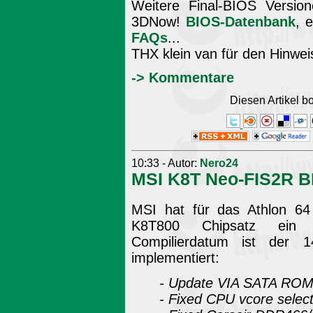
Weitere Final-BIOS Version
3DNow!
BIOS-Datenbank
, 
FAQs
...
THX klein van für den Hinwei
-> Kommentare
Diesen Artikel 
10:33 - Autor:
Nero24
MSI K8T Neo-FIS2R B
MSI hat für das Athlon 6
K8T800 Chipsatz ein ne
Compilierdatum ist der 1
implementiert:
- Update VIA SATA ROM 
- Fixed CPU vcore select