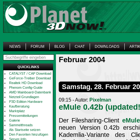
NEWS
FORUM
BLOG
CHAT
DOWNLOADS
ARTI
Februar 2004
QUICKLINKS
CATALYST / CAP Download
GeForce-Treiber Download
Realtek HD Download
Samstag, 28. Februar 2
Phenom Config-Guide
AMD Mainboard-Datenbank
Netzteil Grundlagen
09:15 - Autor:
Pixelman
P3D Edition Hardware
eMule 0.42b (updated!
Kaufberatung
Marktplatz
Pressemitteilungen
Der Filesharing-Client
eMul
Galerie
Sammelthreads
neuen Version 0.42b ersch
Als Startseite setzen
Kademlia-Variante des Cl
Den Favoriten hinzufügen
Server-Info