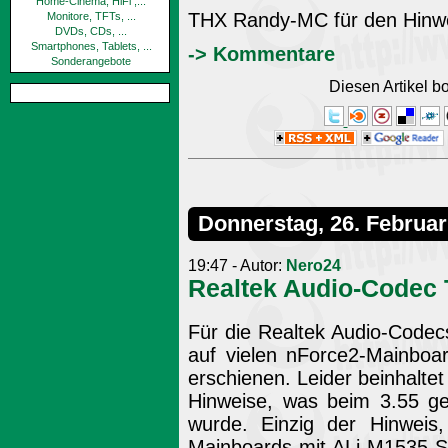
Home-Cinema, HiFi ,...
THX Randy-MC für den Hinwe
Monitore, TFTs, ...
DVDs, CDs, ...
Smartphones, Tablets, ...
-> Kommentare
Sonderangebote
Diesen Artikel 
Donnerstag, 26. Februar
19:47 - Autor:
Nero24
Realtek Audio-Codec T
Für die Realtek Audio-Codec
auf vielen nForce2-Mainboard
erschienen. Leider beinhaltet
Hinweise, was beim 3.55 ge
wurde. Einzig der Hinweis,
Mainboards mit ALi M1535 Sou