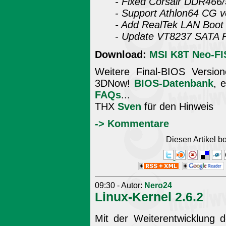
- Fixed Corsair DDR466/5
- Support Athlon64 CG v
- Add RealTek LAN Boo
- Update VT8237 SATA
Download:
MSI K8T Neo-FI
Weitere Final-BIOS Version
3DNow!
BIOS-Datenbank
, 
FAQs
...
THX
Sven
für den Hinweis
-> Kommentare
Diesen Artikel 
09:30 - Autor:
Nero24
Linux-Kernel 2.6.2
Mit der Weiterentwicklung 