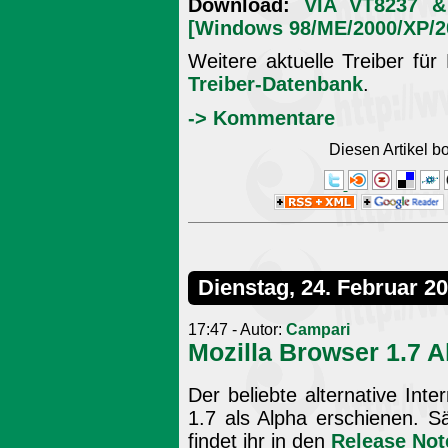
Download:
VIA VT8237 & 
[Windows 98/ME/2000/XP/2
Weitere aktuelle Treiber für
Treiber-Datenbank
.
-> Kommentare
Diesen Artikel 
Dienstag, 24. Februar 2
17:47 - Autor:
Campari
Mozilla Browser 1.7 A
Der beliebte alternative Int
1.7 als Alpha erschienen. 
findet ihr in den
Release Not