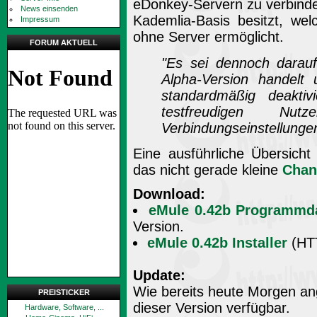
eDonkey-Servern zu verbinden
News einsenden
Kademlia-Basis besitzt, w
Impressum
ohne Server ermöglicht.
FORUM AKTUELL
"Es sei dennoch darau
Alpha-Version handelt
standardmäßig deaktiv
testfreudigen 
Verbindungseinstellungen
Eine ausführliche Übersicht
das nicht gerade kleine
Chan
Download:
eMule 0.42b Programmd
Version.
eMule 0.42b Installer
(HTT
Update:
Wie bereits heute Morgen ang
PREISTICKER
dieser Version verfügbar.
Hardware, Software, ...