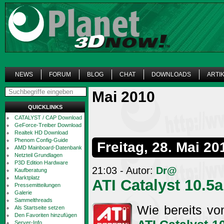
NEWS
FORUM
BLOG
CHAT
DOWNLOADS
ARTI
Mai 2010
QUICKLINKS
CATALYST / CAP Download
GeForce-Treiber Download
Realtek HD Download
Phenom Config-Guide
Freitag, 28. Mai 20
AMD Mainboard-Datenbank
Netzteil Grundlagen
P3D Edition Hardware
21:03 - Autor:
Dr@
Kaufberatung
Marktplatz
ATI Catalyst 10.5a
Pressemitteilungen
Galerie
Sammelthreads
Wie bereits vo
Als Startseite setzen
Den Favoriten hinzufügen
Server-Info