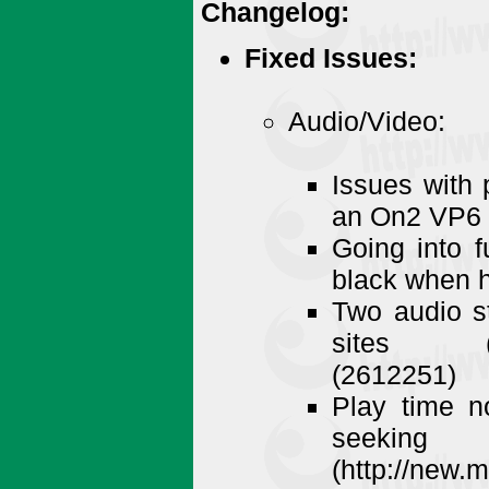
Changelog:
Fixed Issues:
Audio/Video:
Issues with 
an On2 VP6 v
Going into f
black when h
Two audio s
sites (http
(2612251)
Play time n
seeking
(http://new.