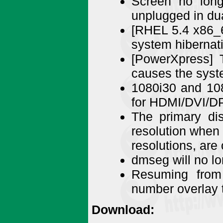
Screen no long
unplugged in d
[RHEL 5.4 x86_6
system hibernat
[PowerXpress] T
causes the syste
1080i30 and 10
for HDMI/DVI/DP
The primary dis
resolution when 
resolutions, are
dmseg will no lo
Resuming from
number overlay 
Download: