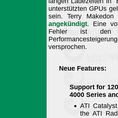
langen Ladezeiten in "
unterstützten GPUs gelö
sein. Terry Makedon
angekündigt
. Eine vo
Fehler ist d
Performancesteigeru
versprochen.
Neue Features:
Support for 12
4000 Series an
ATI Catalys
the ATI Ra