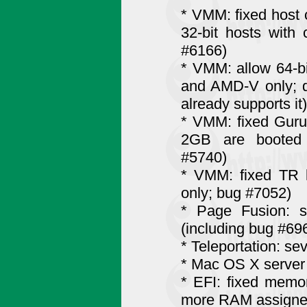
* VMM: fixed host 
32-bit hosts with
#6166)
* VMM: allow 64-b
and AMD-V only; 
already supports it)
* VMM: fixed Guru
2GB are booted 
#5740)
* VMM: fixed TR l
only; bug #7052)
* Page Fusion: s
(including bug #69
* Teleportation: s
* Mac OS X server g
* EFI: fixed memo
more RAM assign