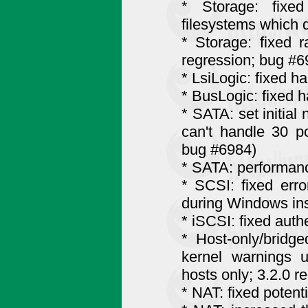
* Storage: fixe
filesystems which 
* Storage: fixed 
regression; bug #6
* LsiLogic: fixed h
* BusLogic: fixed h
* SATA: set initial
can't handle 30 
bug #6984)
* SATA: performan
* SCSI: fixed erro
during Windows ins
* iSCSI: fixed auth
* Host-only/bridg
kernel warnings u
hosts only; 3.2.0 r
* NAT: fixed poten