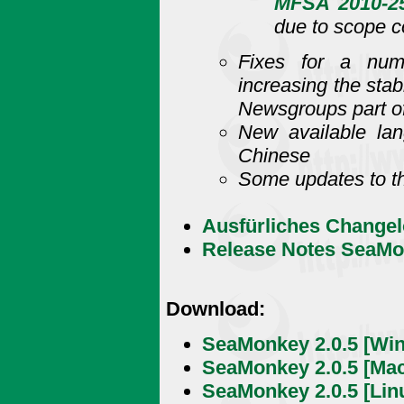
MFSA 2010-2
due to scope c
Fixes for a numb
increasing the stab
Newsgroups part 
New available lan
Chinese
Some updates to th
Ausfürliches Change
Release Notes SeaMo
Download:
SeaMonkey 2.0.5 [Wi
SeaMonkey 2.0.5 [Ma
SeaMonkey 2.0.5 [Lin