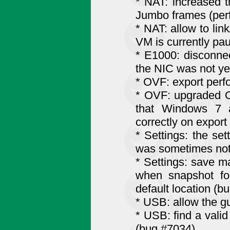
* NAT: increased 
Jumbo frames (per
* NAT: allow to lin
VM is currently pa
* E1000: disconnec
the NIC was not yet
* OVF: export perf
* OVF: upgraded O
that Windows 7 
correctly on export
* Settings: the set
was sometimes not
* Settings: save m
when snapshot fo
default location (b
* USB: allow the g
* USB: find a valid
(bug #7034)