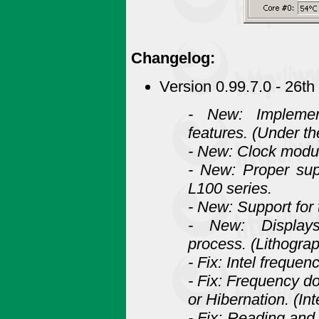
Changelog:
Version 0.99.7.0 - 26th
- New: Impleme
features. (Under t
- New: Clock modula
- New: Proper su
L100 series.
- New: Support for
- New: Displays
process. (Lithogra
- Fix: Intel frequen
- Fix: Frequency do
or Hibernation. (Int
- Fix: Reading and 