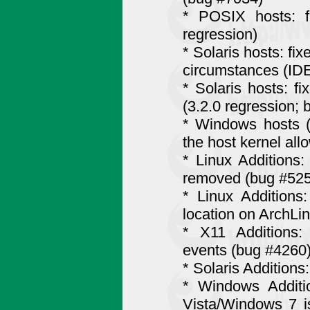
* POSIX hosts: f
regression)
* Solaris hosts: fi
circumstances (IDE
* Solaris hosts: fi
(3.2.0 regression;
* Windows hosts (3
the host kernel all
* Linux Additions: 
removed (bug #52
* Linux Additions:
location on ArchLi
* X11 Additions
events (bug #4260
* Solaris Additions
* Windows Additi
Vista/Windows 7 