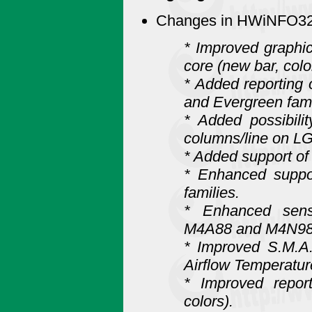
Changes in HWiNFO32 
* Improved graphi
core (new bar, colo
* Added reporting
and Evergreen fami
* Added possibili
columns/line on L
* Added support 
* Enhanced suppo
families.
* Enhanced sen
M4A88 and M4N98 
* Improved S.M.A.
Airflow Temperatur
* Improved repor
colors).