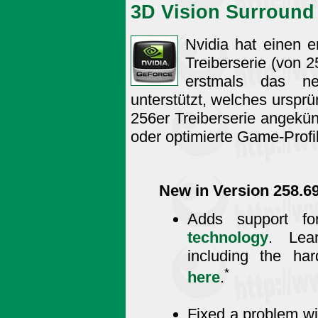
3D Vision Surround
Nvidia hat einen 
Treiberserie (von 2
erstmals das 
unterstützt, welches ursprü
256er Treiberserie angekü
oder optimierte Game-Profi
New in Version 258.6
Adds support f
technology
. Lea
including the ha
*
here
.
Fixed a problem w