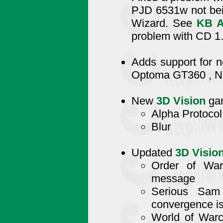
PJD 6531w not bei
Wizard. See
KB A
problem with CD 1
Adds support for 
Optoma GT360 , 
New
3D Vision
gam
Alpha Protocol
Blur
Updated
3D Visio
Order of War
message
Serious Sam
convergence i
World of Warcr