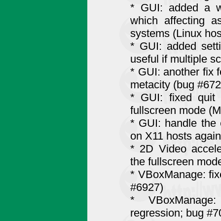
* GUI: added a w
which affecting a
systems (Linux hos
* GUI: added sett
useful if multiple 
* GUI: another fix 
metacity (bug #672
* GUI: fixed qui
fullscreen mode (
* GUI: handle the 
on X11 hosts again
* 2D Video accele
the fullscreen mod
* VBoxManage: fixe
#6927)
* VBoxManage: 
regression; bug #7