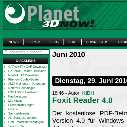
NEWS
FORUM
BLOG
CHAT
DOWNLOADS
ARTI
Juni 2010
QUICKLINKS
CATALYST / CAP Download
GeForce-Treiber Download
Realtek HD Download
Dienstag, 29. Juni 201
Phenom Config-Guide
AMD Mainboard-Datenbank
Netzteil Grundlagen
18:46 - Autor:
KIDH
P3D Edition Hardware
Kaufberatung
Foxit Reader 4.0
Marktplatz
Pressemitteilungen
Galerie
Der kostenlose PDF-Betr
Sammelthreads
Als Startseite setzen
Version 4.0 für Windows 
Den Favoriten hinzufügen
Server-Info