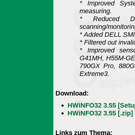
* Improved Syst
measuring.
* Reduced DP
scanning/monitorin
* Added DELL SMI 
* Filtered out inva
* Improved senso
G41MH, H55M-GE,
790GX Pro, 880G
Extreme3.
Download:
HWiNFO32 3.55 [Setu
HWiNFO32 3.55 [.zip]
Links zum Thema: