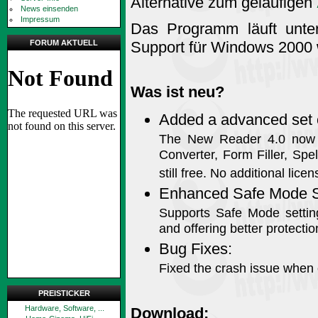
Alternative zum geläufigen
News einsenden
Impressum
Das Programm läuft unt
Support für Windows 2000 w
FORUM AKTUELL
Was ist neu?
Added a advanced set o
The New Reader 4.0 now i
Converter, Form Filler, Spe
still free. No additional lic
Enhanced Safe Mode S
Supports Safe Mode settings
and offering better protectio
Bug Fixes:
Fixed the crash issue when
PREISTICKER
Hardware, Software, ...
Download: