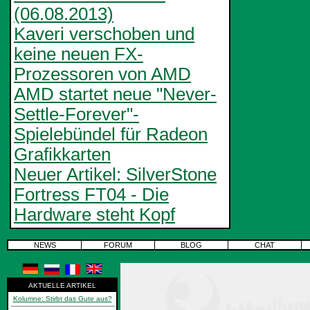
(06.08.2013)
Kaveri verschoben und
keine neuen FX-
Prozessoren von AMD
AMD startet neue "Never-
Settle-Forever"-
Spielebündel für Radeon
Grafikkarten
Neuer Artikel: SilverStone
Fortress FT04 - Die
Hardware steht Kopf
NEWS
FORUM
BLOG
CHAT
AKTUELLE ARTIKEL
Kolumne: Stirbt das Gute aus?