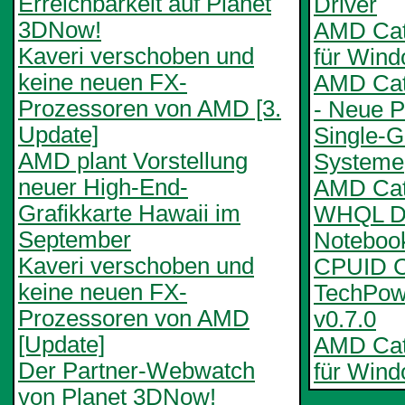
Erreichbarkeit auf Planet
Driver
3DNow!
AMD Cata
Kaveri verschoben und
für Win
keine neuen FX-
AMD Cat
Prozessoren von AMD [3.
- Neue Pr
Update]
Single-
AMD plant Vorstellung
Systeme
neuer High-End-
AMD Cata
Grafikkarte Hawaii im
WHQL De
September
Notebook
Kaveri verschoben und
CPUID C
keine neuen FX-
TechPo
Prozessoren von AMD
v0.7.0
[Update]
AMD Cata
Der Partner-Webwatch
für Wind
von Planet 3DNow!