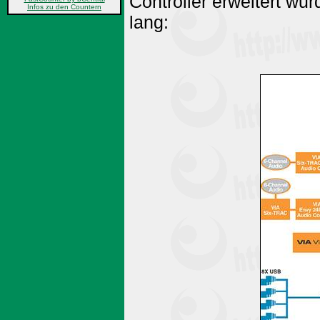
Controller erweitert wur
Infos zu den Countern
lang: