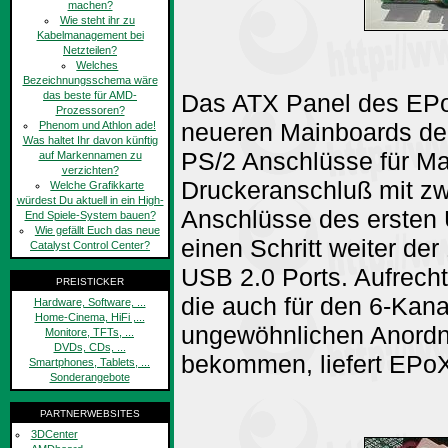
machen?
Wie steht ihr zu
Kabelmanagement bei
Netzteilen?
Welches
Bezeichnungsschema wäre
das beste für AMD-
Das ATX Panel des EPoX
Prozessoren?
neueren Mainboards deu
Phenom und Athlon ade!
Was haltet Ihr davon künftig
PS/2 Anschlüsse für Ma
auf Markennamen zu
verzichten?
Druckeranschluß mit z
Welche Grafikkarte
würdest Du aktuell in ein High-
Anschlüsse des ersten 
End Spiele-System bauen?
Wie gefällt Euch das neue
einen Schritt weiter de
Catalyst Control Center?
USB 2.0 Ports. Aufrech
PREISTICKER
die auch für den 6-Kan
Hardware, Software, ...
Home-Cinema, HiFi ,...
ungewöhnlichen Anordn
Monitore, TFTs, ...
DVDs, CDs, ...
bekommen, liefert EPo
Smartphones, Tablets, ...
Sonderangebote
PARTNERWEBSITES
3DCenter