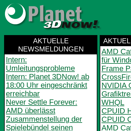
AKTUELLE
AKTUEL
NEWSMELDUNGEN
AMD Cata
Intern:
für Wind
Umleitungsprobleme
Frame Pa
Intern: Planet 3DNow! ab
CrossFi
18:00 Uhr eingeschränkt
NVIDIA 
erreichbar
Grafiktr
Never Settle Forever:
WHQL
AMD überlässt
CPUID H
Zusammenstellung der
CPUID C
Spielebündel seinen
AMD Cata