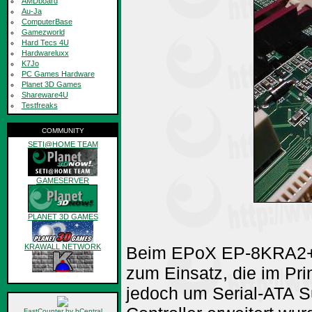
AMDboard
Au-Ja
ComputerBase
Gamezworld
Hard Tecs 4U
Hardwareluxx
K7Jo
PC Games Hardware
Planet 3D Games
Shareware4U
Testfreaks
COMMUNITY
SETI@HOME TEAM
GAMESERVER
PLANET 3D GAMES
KRAWALL NETWORK
Beim EPoX EP-8KRA2+ 
zum Einsatz, die im Pri
archiv
jedoch um Serial-ATA S
FastCounter by bCentral