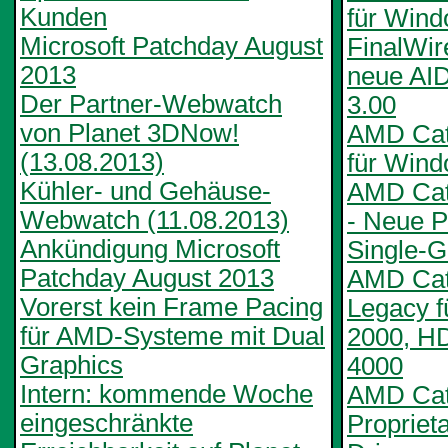
Kunden
für Win
Microsoft Patchday August
FinalWire
2013
neue AI
Der Partner-Webwatch
3.00
von Planet 3DNow!
AMD Cata
(13.08.2013)
für Wind
Kühler- und Gehäuse-
AMD Cat
Webwatch (11.08.2013)
- Neue Pr
Ankündigung Microsoft
Single-
Patchday August 2013
AMD Cata
Vorerst kein Frame Pacing
Legacy 
für AMD-Systeme mit Dual
2000, H
Graphics
4000
Intern: kommende Woche
AMD Cata
eingeschränkte
Propriet