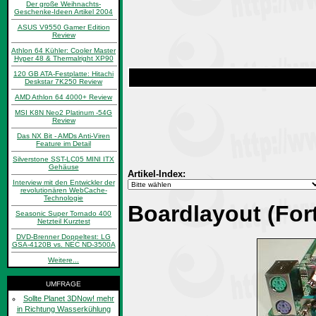
Der große Weihnachts-
Geschenke-Ideen Artikel 2004
ASUS V9550 Gamer Edition
Review
Athlon 64 Kühler: Cooler Master
Hyper 48 & Thermalright XP90
120 GB ATA-Festplatte: Hitachi
Deskstar 7K250 Review
AMD Athlon 64 4000+ Review
MSI K8N Neo2 Platinum -54G
Review
Das NX Bit - AMDs Anti-Viren
Feature im Detail
Silverstone SST-LC05 MINI ITX
Gehäuse
Artikel-Index:
Interview mit den Entwickler der
revolutionären WebCache-
Technologie
Boardlayout (Fort
Seasonic Super Tornado 400
Netzteil Kurztest
DVD-Brenner Doppeltest: LG
GSA-4120B vs. NEC ND-3500A
Weitere...
UMFRAGE
Sollte Planet 3DNow! mehr
in Richtung Wasserkühlung