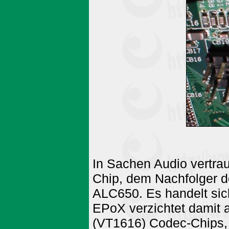
In Sachen Audio vertra
Chip, dem Nachfolger d
ALC650. Es handelt sic
EPoX verzichtet damit a
(VT1616) Codec-Chips, d