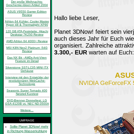
Der große Weihnachts-
Geschenke-Ideen Artikel 2004
ASUS V9550 Gamer Edition
Review
Hallo liebe Leser,
Athlon 64 Kühler: Cooler Master
Hyper 48 & Thermalright XP90
Planet 3DNow! feiert sein vie
120 GB ATA-Festplatte: Hitachi
Deskstar 7K250 Review
auch dieses Jahr für Euch wi
AMD Athlon 64 4000+ Review
organisiert. Zahlreiche attrak
MSI K8N Neo2 Platinum -54G
3.300,- EUR
warten auf Euch:
Review
Das NX Bit - AMDs Anti-Viren
Feature im Detail
Silverstone SST-LC05 MINI ITX
Gehäuse
ASUS
Interview mit den Entwickler der
revolutionären WebCache-
NVIDIA GeForceFX 5
Technologie
Seasonic Super Tornado 400
Netzteil Kurztest
DVD-Brenner Doppeltest: LG
GSA-4120B vs. NEC ND-3500A
Weitere...
UMFRAGE
Sollte Planet 3DNow! mehr
in Richtung Wasserkühlung