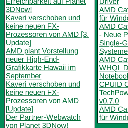
Erreichbarkeit auf Planet
Driver
3DNow!
AMD Cata
Kaveri verschoben und
für Win
keine neuen FX-
AMD Cat
Prozessoren von AMD [3.
- Neue Pr
Update]
Single-
AMD plant Vorstellung
Systeme
neuer High-End-
AMD Cata
Grafikkarte Hawaii im
WHQL De
September
Notebook
Kaveri verschoben und
CPUID C
keine neuen FX-
TechPo
Prozessoren von AMD
v0.7.0
[Update]
AMD Cata
Der Partner-Webwatch
für Wind
von Planet 3DNow!