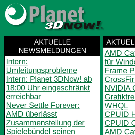
AKTUELLE
AKTUEL
NEWSMELDUNGEN
AMD Cata
Intern:
für Wind
Umleitungsprobleme
Frame Pa
Intern: Planet 3DNow! ab
CrossFi
18:00 Uhr eingeschränkt
NVIDIA 
erreichbar
Grafiktr
Never Settle Forever:
WHQL
AMD überlässt
CPUID H
Zusammenstellung der
CPUID C
Spielebündel seinen
AMD Cata