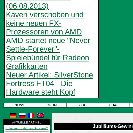
(06.08.2013)
Kaveri verschoben und
keine neuen FX-
Prozessoren von AMD
AMD startet neue "Never-
Settle-Forever"-
Spielebündel für Radeon
Grafikkarten
Neuer Artikel: SilverStone
Fortress FT04 - Die
Hardware steht Kopf
NEWS
FORUM
BLOG
CHAT
AKTUELLE ARTIKEL
Jubiläums-Gewinn
Kolumne: Stirbt das Gute aus?