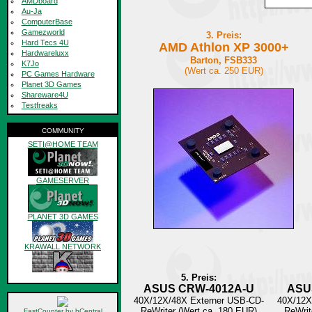
AMDboard
Au-Ja
ComputerBase
Gamezworld
3. Preis:
Hard Tecs 4U
AMD Athlon XP 3000+
Hardwareluxx
Barton, FSB333
K7Jo
(Wert ca. 250 EUR)
PC Games Hardware
Planet 3D Games
Shareware4U
Testfreaks
COMMUNITY
SETI@HOME TEAM
GAMESERVER
PLANET 3D GAMES
KRAWALL NETWORK
archiv
5. Preis:
ASUS CRW-4012A-U
ASU
40X/12X/48X Externer USB-CD-
40X/12X
ReWriter (Wert ca. 180 EUR)
ReWrit
FastCounter by bCentral