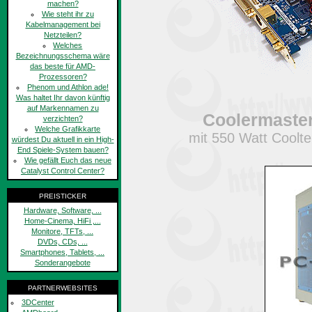
machen?
Wie steht ihr zu
Kabelmanagement bei
Netzteilen?
Welches
Bezeichnungsschema wäre
das beste für AMD-
Prozessoren?
Phenom und Athlon ade!
Was haltet Ihr davon künftig
auf Markennamen zu
Coolermaster
verzichten?
Welche Grafikkarte
mit 550 Watt Coolte
würdest Du aktuell in ein High-
End Spiele-System bauen?
Wie gefällt Euch das neue
Catalyst Control Center?
PREISTICKER
Hardware, Software, ...
Home-Cinema, HiFi ,...
Monitore, TFTs, ...
DVDs, CDs, ...
Smartphones, Tablets, ...
Sonderangebote
PARTNERWEBSITES
3DCenter