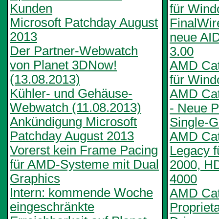
Kunden
für Win
Microsoft Patchday August
FinalWire
2013
neue AI
Der Partner-Webwatch
3.00
von Planet 3DNow!
AMD Cata
(13.08.2013)
für Wind
Kühler- und Gehäuse-
AMD Cat
Webwatch (11.08.2013)
- Neue Pr
Ankündigung Microsoft
Single-
Patchday August 2013
AMD Cata
Vorerst kein Frame Pacing
Legacy 
für AMD-Systeme mit Dual
2000, H
Graphics
4000
Intern: kommende Woche
AMD Cata
eingeschränkte
Propriet