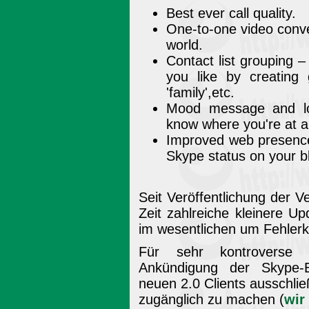
Best ever call quality.
One-to-one video conve
world.
Contact list grouping 
you like by creating g
'family',etc.
Mood message and loc
know where you're at a
Improved web presence
Skype status on your b
Seit Veröffentlichung der V
Zeit zahlreiche kleinere Up
im wesentlichen um Fehlerk
Für sehr kontrovers
Ankündigung der Skype-E
neuen 2.0 Clients ausschlie
zugänglich zu machen (
wir