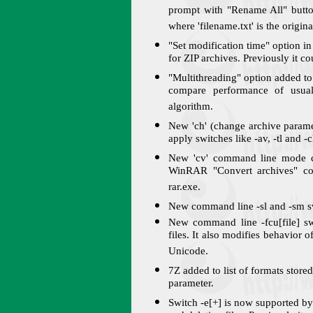
prompt with "Rename All" button
where 'filename.txt' is the origin
"Set modification time" option in
for ZIP archives. Previously it 
"Multithreading" option added 
compare performance of usua
algorithm.
New 'ch' (change archive param
apply switches like -av, -tl and -c
New 'cv' command line mode c
WinRAR "Convert archives" co
rar.exe.
New command line -sl and -sm swit
New command line -fcu[file] s
files. It also modifies behavior
Unicode.
7Z added to list of formats stor
parameter.
Switch -e[+] is now supported b