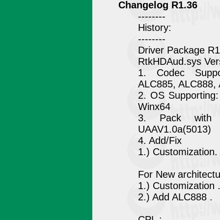
Changelog R1.36
--------
History:
--------
Driver Package R1
RtkHDAud.sys Vers
1. Codec Suppo
ALC885, ALC888,
2. OS Supporting
Winx64
3. Pack with M
UAAV1.0a(5013)
4. Add/Fix
1.) Customization.
For New architectu
1.) Customization 
2.) Add ALC888 .
CPL :