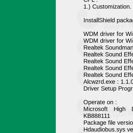
1.) Customization.
InstallShield packa
WDM driver for Wi
WDM driver for Wi
Realtek Soundman 
Realtek Sound Eff
Realtek Sound Eff
Realtek Sound Effe
Realtek Sound Eff
Alcwzrd.exe : 1.1.
Driver Setup Prog
Operate on :
Microsoft High 
KB888111
Package file versi
Hdaudiobus.sys ve