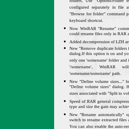
folders. Use "Options/Folder 
configured separately in file
"Browse for folder" command pre
keyboard shortcut.
Now WinRAR "Rename" command 
could rename files only in RAR a
Added decompression of LZH arch
New "Remove duplicate folders f
dialog.If this option is on and y
only one 'somename' folder and i
'/somename', WinRAR wil
'somename/somename' path.
New "Define volume sizes..." bu
"Define volume sizes" dialog. 
sizes associated with "Split to vo
Speed of RAR general compressi
type and size the gain may achie
New "Rename automatically" op
switch to rename extracted files 
You can also enable the auto-re