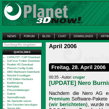
NEWS
FORUM
BLOG
CHAT
DOWNLOADS
ARTI
April 2006
QUICKLINKS
CATALYST / CAP Download
GeForce-Treiber Download
Realtek HD Download
Freitag, 28. April 2006
Phenom Config-Guide
AMD Mainboard-Datenbank
Netzteil Grundlagen
00:35 - Autor:
cruger
P3D Edition Hardware
[UPDATE] Nero Burni
Kaufberatung
Marktplatz
Pressemitteilungen
Nachdem die Nero AG e
Galerie
Sammelthreads
Premium
Software-Pakete a
Als Startseite setzen
(
wir berichteten
), wurde n
Den Favoriten hinzufügen
Server-Info