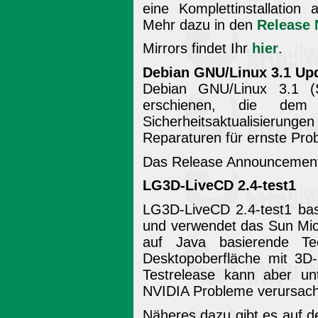
eine Komplettinstallation
Mehr dazu in den
Release 
Mirrors findet Ihr
hier
.
Debian GNU/Linux 3.1 Upd
Debian GNU/Linux 3.1 (S
erschienen, die dem 
Sicherheitsaktualisierung
Reparaturen für ernste Pro
Das Release Announcement 
LG3D-LiveCD 2.4-test1
LG3D-LiveCD 2.4-test1 basi
und verwendet das Sun Mic
auf Java basierende Te
Desktopoberfläche mit 3D-
Testrelease kann aber un
NVIDIA Probleme verursac
Näheres dazu gibt es auf 