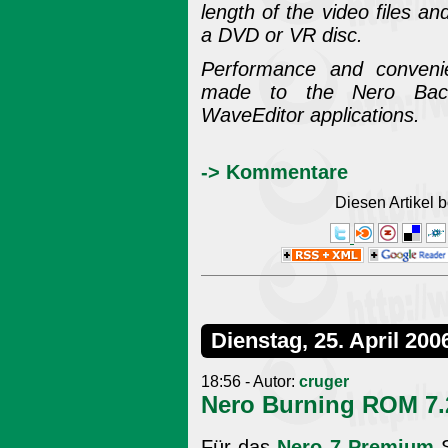
length of the video files a
a DVD or VR disc.
Performance and conveni
made to the Nero Bac
WaveEditor applications.
-> Kommentare
Diesen Artikel
Dienstag, 25. April 200
18:56 - Autor:
cruger
Nero Burning ROM 7.
Für das
Nero 7 Premium
S