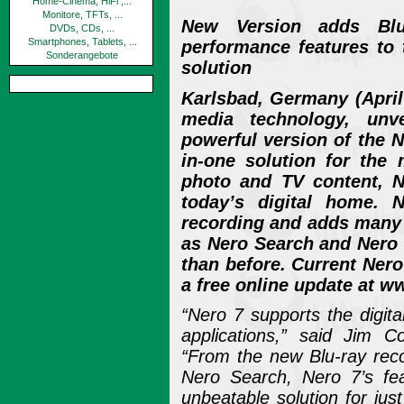
Home-Cinema, HiFi ,...
Monitore, TFTs, ...
New Version adds Blu-
DVDs, CDs, ...
Smartphones, Tablets, ...
performance features to t
Sonderangebote
solution
Karlsbad, Germany (April 
media technology, un
powerful version of the N
in-one solution for the
photo and TV content, N
today’s digital home. 
recording and adds many
as Nero Search and Nero
than before. Current Nero
a free online update at 
“Nero 7 supports the digital
applications,” said Jim C
“From the new Blu-ray reco
Nero Search, Nero 7’s fe
unbeatable solution for ju