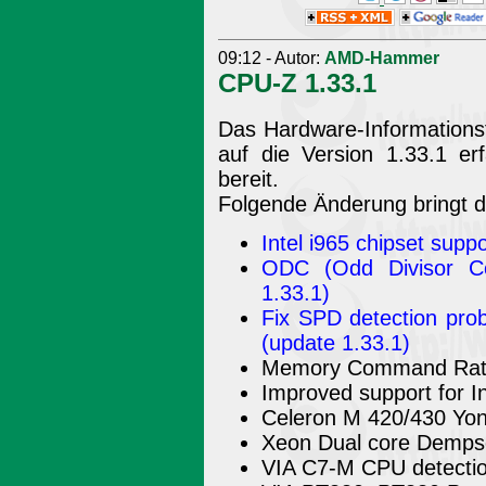
09:12 - Autor:
AMD-Hammer
CPU-Z 1.33.1
Das Hardware-Informations
auf die Version 1.33.1 e
bereit.
Folgende Änderung bringt d
Intel i965 chipset supp
ODC (Odd Divisor Co
1.33.1)
Fix SPD detection pro
(update 1.33.1)
Memory Command Rate
Improved support for 
Celeron M 420/430 Yo
Xeon Dual core Demps
VIA C7-M CPU detecti