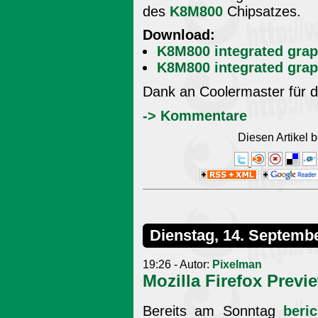
des
K8M800
Chipsatzes.
Download:
K8M800 integrated grap
K8M800 integrated gra
Dank an Coolermaster für d
-> Kommentare
Diesen Artikel
Dienstag, 14. Septemb
19:26 - Autor:
Pixelman
Mozilla Firefox Previ
Bereits am Sonntag
beri