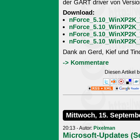
der GART driver von Versio
Download:
nForce_5.10_WinXP2K_
nForce_5.10_WinXP2K_W
nForce_5.10_WinXP2K_W
nForce_5.10_WinXP2K_W
Dank an Gerd, Kief und Tino
-> Kommentare
Diesen Artikel
Mittwoch, 15. Septemb
20:13 - Autor:
Pixelman
Microsoft-Updates (Se