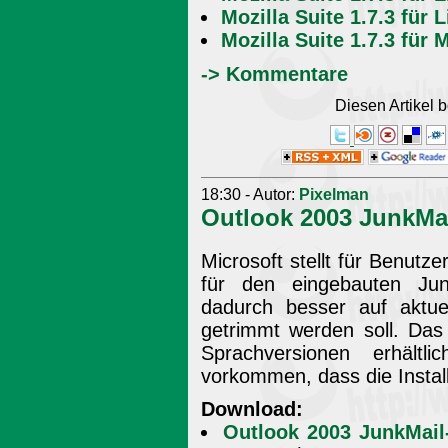
Mozilla Suite 1.7.3 für L
Mozilla Suite 1.7.3 für
-> Kommentare
Diesen Artikel
18:30 - Autor:
Pixelman
Outlook 2003 JunkMail
Microsoft stellt für Benutz
für den eingebauten Junk
dadurch besser auf aktu
getrimmt werden soll. Das
Sprachversionen erhältl
vorkommen, dass die Instal
Download:
Outlook 2003 JunkMail-