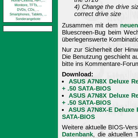
Home-Cinema, HiFi ,...
Monitore, TFTs, ...
4) Change the drive si
DVDs, CDs, ...
correct drive size
Smartphones, Tablets, ...
Sonderangebote
Zusammen mit dem
neuen 
Bluescreen-Bug beim Wech
überlegenswerte Kombinati
Nur zur Sicherheit der Hinwe
Die Benutzung geschieht a
bitte ins Kommentare-Foru
Download:
ASUS A7N8X Deluxe Re
+ .50 SATA-BIOS
ASUS A7N8X Deluxe Re
+ .50 SATA-BIOS
ASUS A7N8X-E Deluxe P
SATA-BIOS
Weitere aktuelle BIOS-Versi
Datenbank
, die aktuellen 