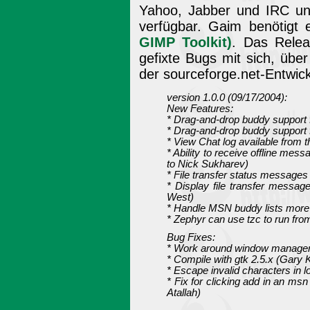
Yahoo, Jabber und IRC unte
verfügbar. Gaim benötigt 
GIMP Toolkit)
. Das Relea
gefixte Bugs mit sich, üb
der sourceforge.net-Entwickl
version 1.0.0 (09/17/2004):
New Features:
* Drag-and-drop buddy support f
* Drag-and-drop buddy support 
* View Chat log available from th
* Ability to receive offline me
to Nick Sukharev)
* File transfer status message
* Display file transfer mess
West)
* Handle MSN buddy lists more 
* Zephyr can use tzc to run from
Bug Fixes:
* Work around window manager 
* Compile with gtk 2.5.x (Gary 
* Escape invalid characters in l
* Fix for clicking add in an msn
Atallah)