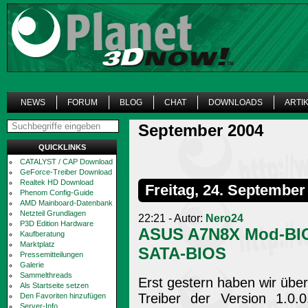
NEWS
FORUM
BLOG
CHAT
DOWNLOADS
ARTI
September 2004
QUICKLINKS
CATALYST / CAP Download
GeForce-Treiber Download
Realtek HD Download
Freitag, 24. September
Phenom Config-Guide
AMD Mainboard-Datenbank
Netzteil Grundlagen
22:21 - Autor:
Nero24
P3D Edition Hardware
ASUS A7N8X Mod-BIOS
Kaufberatung
Marktplatz
SATA-BIOS
Pressemitteilungen
Galerie
Sammelthreads
Erst gestern haben wir übe
Als Startseite setzen
Treiber der Version 1.0.
Den Favoriten hinzufügen
Server-Info