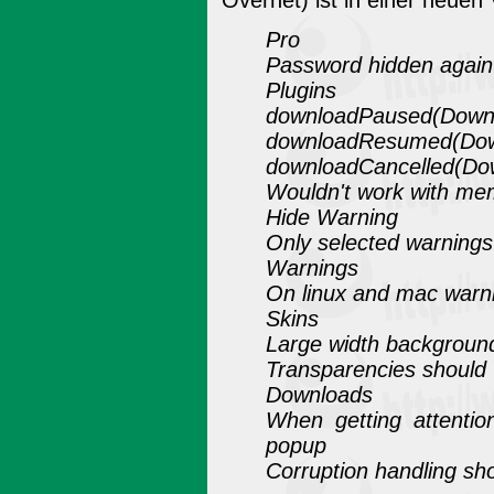
Pro
Password hidden again
Plugins
downloadPaused(Downlo
downloadResumed(Downl
downloadCancelled(Down
Wouldn't work with mem
Hide Warning
Only selected warnings
Warnings
On linux and mac warn
Skins
Large width backgroun
Transparencies should 
Downloads
When getting attention
popup
Corruption handling sho