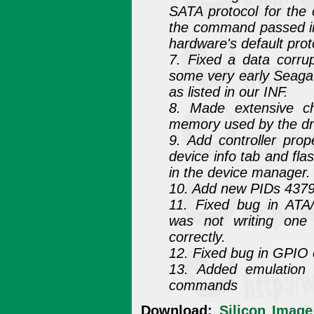
SATA protocol for the
the command passed in
hardware's default pro
7. Fixed a data corru
some very early Seaga
as listed in our INF.
8. Made extensive c
memory used by the dri
9. Add controller prop
device info tab and fla
in the device manager.
10. Add new PIDs 4379
11. Fixed bug in AT
was not writing one 
correctly.
12. Fixed bug in GPIO 
13. Added emulation 
commands
Download:
Silicon Image