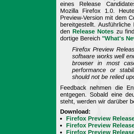
eines Release Candidates
Mozilla Firefox 1.0. Heut
Preview-Version mit dem 
bereitgestellt. Ausführlich
den
Release Notes
zu fin
dortige Bereich
"What's N
Firefox Preview Releas
software works well en
browser in most cas
performance or stabil
should not be relied upo
Feedback nehmen die Ent
entgegen. Sobald eine deu
steht, werden wir darüber b
Download:
Firefox Preview Releas
Firefox Preview Release
Firefox Preview Release