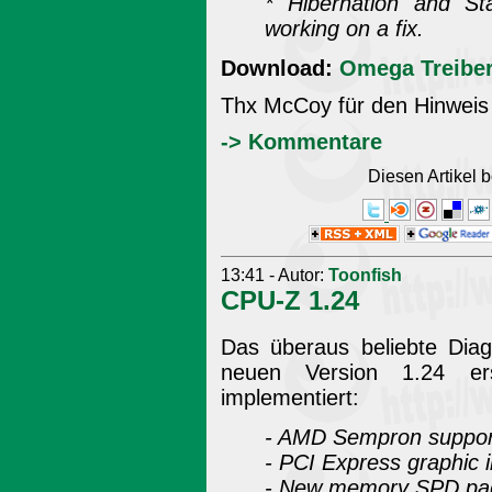
* Hibernation and St
working on a fix.
Download:
Omega Treiber 
Thx McCoy für den Hinweis
-> Kommentare
Diesen Artikel
13:41 - Autor:
Toonfish
CPU-Z 1.24
Das überaus beliebte Diag
neuen Version 1.24 er
implementiert:
- AMD Sempron suppor
- PCI Express graphic i
- New memory SPD pa