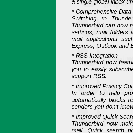
a single global inbox un
* Comprehensive Data 
Switching to Thunde
Thunderbird can now mi
settings, mail folder
mail applications suc
Express, Outlook and 
* RSS Integration
Thunderbird now featur
you to easily subscri
support RSS.
* Improved Privacy Con
In order to help pro
automatically blocks 
senders you don't know
* Improved Quick Sear
Thunderbird now make
mail. Quick search n