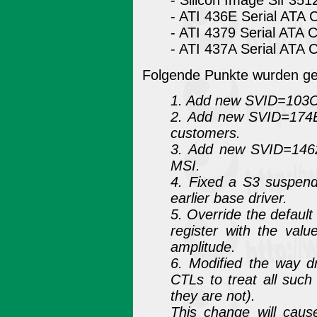
- Silicon Image SiI 35
- ATI 436E Serial ATA C
- ATI 4379 Serial ATA C
- ATI 437A Serial ATA C
Folgende Punkte wurden gef
1. Add new SVID=103C
2. Add new SVID=174B
customers.
3. Add new SVID=1462
MSI.
4. Fixed a S3 suspend
earlier base driver.
5. Override the default
register with the val
amplitude.
6. Modified the way d
CTLs to treat all suc
they are not).
This change will cause