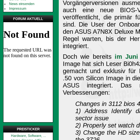
Vorgängerversionen ausmer
News einsenden
Impressum
auch eine neue BIOS-Ve
veröffentlicht, die primär
FORUM AKTUELL
sind. Die User der Onboar
den ASUS A7N8X Deluxe Mai
Regel warten, bis der Her
integriert.
Doch wie bereits
im Juni
Image hat sich Leser Bi0h
gemacht und exklusiv fü
.50 von Silicon Image in di
ASUS integriert. Das 
Verbesserungen:
Changes in 3112 bios 4
1) Address Identify 
sector issue
2) Properly set watch d
PREISTICKER
3) Change the HD size 
Hardware, Software, ...
the 3726