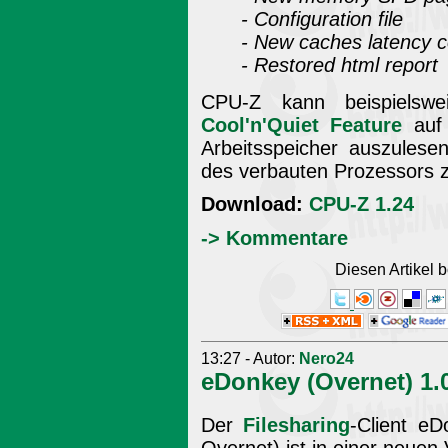
- Configuration file
- New caches latency 
- Restored html report
CPU-Z kann beispielsw
Cool'n'Quiet Feature
auf 
Arbeitsspeicher auszules
des verbauten Prozessors z
Download:
CPU-Z 1.24
-> Kommentare
Diesen Artikel
13:27 - Autor:
Nero24
eDonkey (Overnet) 1.
Der
Filesharing
-Client e
Overnet) ist in einer neuen 