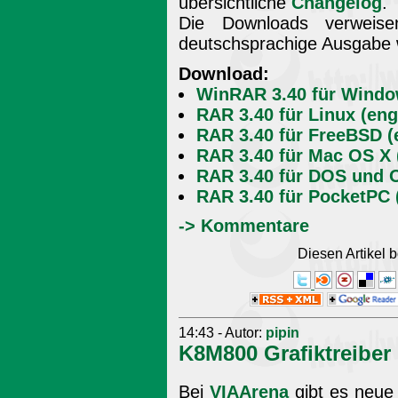
übersichtliche
Changelog
.
Die Downloads verweise
deutschsprachige Ausgabe w
Download:
WinRAR 3.40 für Windo
RAR 3.40 für Linux (eng
RAR 3.40 für FreeBSD (
RAR 3.40 für Mac OS X 
RAR 3.40 für DOS und O
RAR 3.40 für PocketPC 
-> Kommentare
Diesen Artikel
14:43 - Autor:
pipin
K8M800 Grafiktreiber
Bei
VIAArena
gibt es neue T