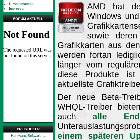
News einsenden
AMD hat den
Impressum
Windows und 
FORUM AKTUELL
Grafikkarte
sowie deren 
Grafikkarten aus d
werden fortan ledigl
länger vom regulären
diese Produkte ist
aktuellste Grafiktreibe
Der neue Beta-Treib
WHQL-Treiber bieten
auch
alle Endu
Unterauslastungspr
PREISTICKER
einem späteren Up
Hardware, Software, ...