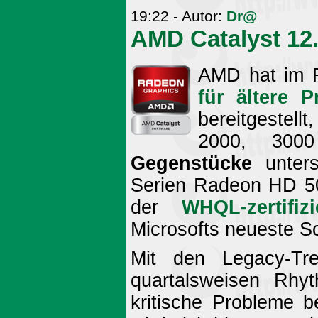
19:22 - Autor:
Dr@
AMD Catalyst 12.
AMD hat im
für ältere P
bereitgestell
2000, 30
Gegenstücke
unters
Serien Radeon HD 50
der
WHQL-zertifiz
Microsofts neueste S
Mit den Legacy-Tre
quartalsweisen Rhy
kritische Probleme 