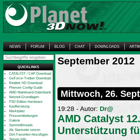
NEWS
FORUM
BLOG
CHAT
DOWNLOADS
ARTI
September 2012
QUICKLINKS
CATALYST / CAP Download
GeForce-Treiber Download
Realtek HD Download
Phenom Config-Guide
Mittwoch, 26. Sep
AMD Mainboard-Datenbank
Netzteil Grundlagen
P3D Edition Hardware
Kaufberatung
19:28 - Autor:
Dr@
Marktplatz
AMD Catalyst 12.
Pressemitteilungen
Galerie
Sammelthreads
Unterstützung f
Als Startseite setzen
Den Favoriten hinzufügen
Server-Info