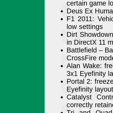
certain game l
Deus Ex Human 
F1 2011: Vehic
low settings
Dirt Showdown:
in DirectX 11 
Battlefield – B
CrossFire mod
Alan Wake: fre
3x1 Eyefinity l
Portal 2: free
Eyefinity layou
Catalyst Cont
correctly retai
Tri and Quad 