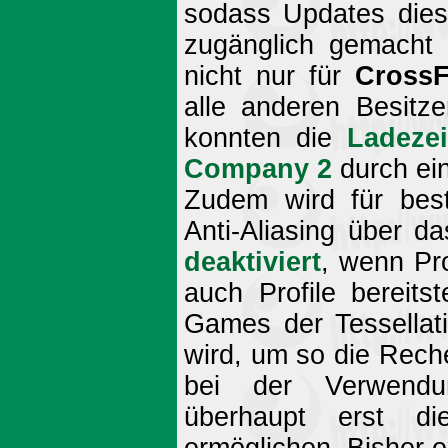
sodass Updates diese
zugänglich gemacht 
nicht nur für
CrossF
alle anderen Besitze
konnten die
Ladezei
Company 2
durch ein
Zudem wird für bes
Anti-Aliasing über d
deaktiviert
, wenn Pr
auch Profile bereits
Games der Tessellati
wird, um so die Rechen
bei der Verwendun
überhaupt erst die
ermöglichen. Bisher exi