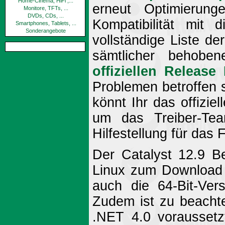
Home-Cinema, HiFi ,...
erneut Optimierung
Monitore, TFTs, ...
DVDs, CDs, ...
Kompatibilität mit 
Smartphones, Tablets, ...
Sonderangebote
vollständige Liste d
sämtlicher behobe
offiziellen Release
Problemen betroffen s
könnt Ihr das offiziel
um das Treiber-Te
Hilfestellung für das 
Der Catalyst 12.9 B
Linux zum Download b
auch die 64-Bit-Vers
Zudem ist zu beachte
.NET 4.0 voraussetz